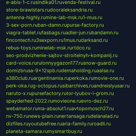
e-abis-1-c.ru
sindika01.ru
venda-festival.ru
store-brawlstars.ru
dooraleksandria.ru
antenna-highly.ru
mine-lab-msk.ru
1-mus.ru
3-sex-porn.ru
ban-damn.ru
purse-factory.ru
viagra-tablet.ru
fasbags.ru
adler-jun.ru
bandamn.ru
fincontech.ru
3sexporn.ru
1mus.ru
darksand.ru
rebus-toys.ru
minelab-msk.ru
rtdco.ru
seo-prodvizhenie-sajtov-stroitelnyh-kompanij.ru
card-voice.ru
rulonnyygazon177.ru
snow-guard.ru
domizbrusa-9x12spb.ru
demaholding.ru
aalse.ru
a380club.ru
argentinamia.ru
perkoka.ru
movie-one.ru
perk-oka.ru
g-octopus.ru
sibarchives.ru
andreislyusar.ru
naruto-x.ru
pursefactory.ru
tor-lyubov-i-grom.ru
spayderhed-2022.ru
movieone.ru
evro-dez.ru
webamator.ru
ma-absolut1.ru
avtopomosch27.ru
nv-750.ru
news-plain.ru
nertansaga.ru
delanalad.ru
dizfiles.ru
youtubefree.ru
aria-family.ru
roadli.ru
planeta-samara.ru
mysmartbuy.ru