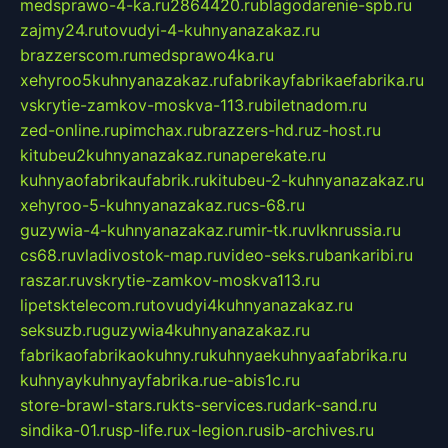
medsprawo-4-ka.ru
2864420.ru
blagodarenie-spb.ru
zajmy24.ru
tovudyi-4-kuhnyanazakaz.ru
brazzerscom.ru
medsprawo4ka.ru
xehyroo5kuhnyanazakaz.ru
fabrikayfabrikaefabrika.ru
vskrytie-zamkov-moskva-113.ru
biletnadom.ru
zed-online.ru
pimchax.ru
brazzers-hd.ru
z-host.ru
kitubeu2kuhnyanazakaz.ru
naperekate.ru
kuhnyaofabrikaufabrik.ru
kitubeu-2-kuhnyanazakaz.ru
xehyroo-5-kuhnyanazakaz.ru
cs-68.ru
guzywia-4-kuhnyanazakaz.ru
mir-tk.ru
vlknrussia.ru
cs68.ru
vladivostok-map.ru
video-seks.ru
bankaribi.ru
raszar.ru
vskrytie-zamkov-moskva113.ru
lipetsktelecom.ru
tovudyi4kuhnyanazakaz.ru
seksuzb.ru
guzywia4kuhnyanazakaz.ru
fabrikaofabrikaokuhny.ru
kuhnyaekuhnyaafabrika.ru
kuhnyaykuhnyayfabrika.ru
e-abis1c.ru
store-brawl-stars.ru
kts-services.ru
dark-sand.ru
sindika-01.ru
sp-life.ru
x-legion.ru
sib-archives.ru