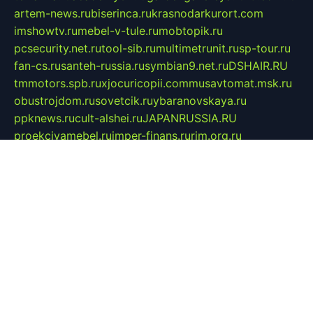
artem-news.ru
biserinca.ru
krasnodarkurort.com
imshowtv.ru
mebel-v-tule.ru
mobtopik.ru
pcsecurity.net.ru
tool-sib.ru
multimetrunit.ru
sp-tour.ru
fan-cs.ru
santeh-russia.ru
symbian9.net.ru
DSHAIR.RU
tmmotors.spb.ru
xjocuricopii.com
musavtomat.msk.ru
obustrojdom.ru
sovetcik.ru
ybaranovskaya.ru
ppknews.ru
cult-alshei.ru
JAPANRUSSIA.RU
proekciyamebel.ru
imper-finans.ru
rim.org.ru
glamourai.ru
brassminus.ru
zabor-pro.ru
ftn.pp.ru
dorogoe58.ru
laimengpacker.ru
kuzova-zapchasti.ru
sageerp.ru
taxodrom.ru
dsrazvitie.ru
hardcity.net.ru
ratinghomegames.ru
topservice25.ru
gubernyan.ru
gtglasslined.ru
ii4.ru
tssport.spb.ru
andorra24.com
blackwallstreet.ru
oboimos.ru
optim-doors.com.ru
ikuch.ru
nycr.org.ru
npa21.ru
vremya-ch.spb.ru
desert000.ru
ivtorgi.ru
ifiori.ru
catalog-statei.ru
dcv.org.ru
spetsmaster174.ru
ipkameryhiseeu.ru
dum26.ru
ruspol.spb.ru
fr-opendp.ru
kam-solnyshko.ru