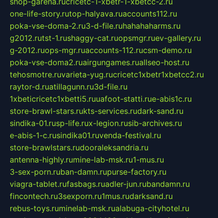
shop-garena.ru
cricetc-1-xbetr-1-xbetcc-2.ru
one-life-story.ru
top-halyava.ru
accounts112.ru
poka-vse-doma-2.ru
3-d-file.ru
hahahaharms.ru
g2012.ru
tst-1.ru
shaggy-cat.ru
opsmgr.ru
ev-gallery.ru
g-2012.ru
ops-mgr.ru
accounts-112.ru
csm-demo.ru
poka-vse-doma2.ru
airgungames.ru
allseo-host.ru
tehosmotre.ru
varieta-yug.ru
cricetc1xbetr1xbetcc2.ru
raytor-d.ru
atillagunn.ru
3d-file.ru
1xbeticricetc1xbetti5.ru
uafoot-statti.ru
e-abis1c.ru
store-brawl-stars.ru
kts-services.ru
dark-sand.ru
sindika-01.ru
sp-life.ru
x-legion.ru
sib-archives.ru
e-abis-1-c.ru
sindika01.ru
venda-festival.ru
store-brawlstars.ru
dooraleksandria.ru
antenna-highly.ru
mine-lab-msk.ru
1-mus.ru
3-sex-porn.ru
ban-damn.ru
purse-factory.ru
viagra-tablet.ru
fasbags.ru
adler-jun.ru
bandamn.ru
fincontech.ru
3sexporn.ru
1mus.ru
darksand.ru
rebus-toys.ru
minelab-msk.ru
alabuga-cityhotel.ru