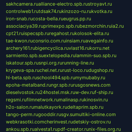
sakhcamera.ru
alliance-electro.spb.ru
stroyavt.ru
controlweb1.ru
tdsak74.ru
kinzozo-ru.ru
kvotka.ru
iron-snab.ru
costa-bella.ru
eugrus.pp.ru
associaciya39.ru
primexpo.spb.ru
bezmorchin.ru
ia2.ru
cpt21.ru
ispecspb.ru
regahost.ru
kolosok-elita.ru
tae-kwon.ru
consrio.com.ru
insiam.ru
avegainfo.ru
archery161.ru
bigencyclica.ru
vlast16.ru
korru.net
sarmiento.spb.su
extelopedia.ru
lammin-suo.spb.ru
iskatour.spb.ru
snpi.org.ru
running-line.ru
krygeva-spa.ru
chel.net.ru
rust-loco.ru
dugshop.ru
hl-beta.spb.ru
school494.spb.ru
mymubaby.ru
epoha-metalband.ru
ngr.spb.ru
rusgosnews.com
dieselvostok.ru
24hostel.msk.ru
w-dev.ru
f-ship.ru
regsmi.ru
filmnetwork.ru
malinasp.ru
kinosvin.ru
h2o-salon.ru
malutkayork.ru
deltaprim.spb.ru
tango-perm.ru
gooddir.ru
sgv.su
multiki-online.com
webkrasotki.com
cherinvest.ru
detskiy-ostrov.ru
ankou.spb.ru
alvesta1.ru
pdf-creator.ru
nix-files.org.ru