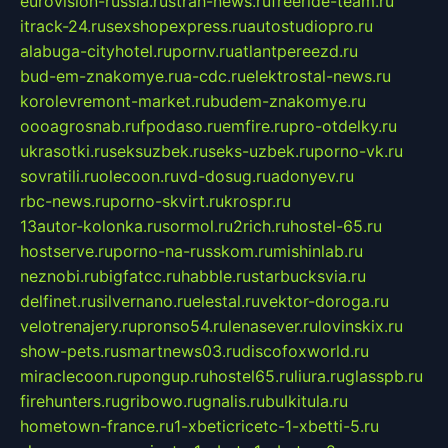
eurovision-russia.ru
strah-news.ru
freeride-team.ru
itrack-24.ru
sexshopexpress.ru
autostudiopro.ru
alabuga-cityhotel.ru
pornv.ru
atlantpereezd.ru
bud-em-znakomye.ru
a-cdc.ru
elektrostal-news.ru
korolevremont-market.ru
budem-znakomye.ru
oooagrosnab.ru
fpodaso.ru
emfire.ru
pro-otdelky.ru
ukrasotki.ru
seksuzbek.ru
seks-uzbek.ru
porno-vk.ru
sovratili.ru
olecoon.ru
vd-dosug.ru
adonyev.ru
rbc-news.ru
porno-skvirt.ru
krospr.ru
13autor-kolonka.ru
sormol.ru
2rich.ru
hostel-65.ru
hostserve.ru
porno-na-russkom.ru
mishinlab.ru
neznobi.ru
bigfatcc.ru
habble.ru
starbucksvia.ru
delfinet.ru
silvernano.ru
elestal.ru
vektor-doroga.ru
velotrenajery.ru
pronso54.ru
lenasever.ru
lovinskix.ru
show-pets.ru
smartnews03.ru
discofoxworld.ru
miraclecoon.ru
pongup.ru
hostel65.ru
liura.ru
glasspb.ru
firehunters.ru
gribowo.ru
gnalis.ru
bulkitula.ru
hometown-france.ru
1-xbeticricetc-1-xbetti-5.ru