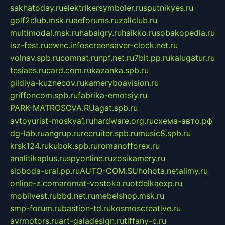
sakhatoday.ru
elektrikersymboler.ru
sputnikyes.ru
golf2club.msk.ru
aeforums.ru
zallclub.ru
multimodal.msk.ru
habaigry.ru
haikko.ru
sobakopedia.ru
isz-fest.ru
ewnc.info
screensaver-clock.net.ru
volnav.spb.ru
comnat.ru
npf.net.ru
7bit.pp.ru
kalugatur.ru
tesiaes.ru
card.com.ru
kazanka.spb.ru
gildiya-kuznecov.ru
kameryboavision.ru
griffoncom.spb.ru
fabrika-emotsiy.ru
PARK-MATROSOVA.RU
agat.spb.ru
avtoyurist-moskva1.ru
hardware.org.ru
схема-авто.рф
dg-lab.ru
angrup.ru
recruiter.spb.ru
music8.spb.ru
krsk124.ru
kubok.spb.ru
romanofforex.ru
analitikaplus.ru
spyonline.ru
zosikamery.ru
sloboda-ural.pp.ru
AUTO-COM.SU
hohota.net
alimy.ru
online-z.com
aromat-vostoka.ru
otdelkaexp.ru
mobilvest.ru
bbd.net.ru
mebelshop.msk.ru
smp-forum.ru
bastion-td.ru
kosmoscreative.ru
avrmotors.ru
art-galadesign.ru
tiffany-c.ru