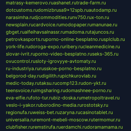
matrasy-kemerovo.ru
ashanet.ru
trade-farm.ru
dotcustoms.ru
domizbrusa9x12spb.ru
autodamp.ru
narasimha.ru
djcommodities.ru
nv750.ru
x-ton.ru
newsplain.ru
cardvoice.ru
modopaper.ru
manunae.ru
gbget.ru
alfeihavsalnassr.ru
madoma.ru
tajuncos.ru
petrovkasports.ru
porno-online-besplatno.ru
splclub.ru
york-life.ru
doroga-expo.ru
ribery.ru
cleanmedicine.ru
slovar-ivrit.ru
porno-video-besplatno.ru
seks-365.ru
ovucontrol.ru
sloty-igrovyye-avtomaty.ru
ru-industriya.ru
russkoe-porno-besplatno.ru
belgorod-day.ru
digilith.ru
pichkurovlab.ru
medic-today.ru
taksu.ru
comp123.ru
don-ykt.ru
teensvoice.ru
imgsharing.ru
domashnee-porno.ru
eva-elfie.ru
foto-tur.ru
biz-doska.ru
metropoltravel.ru
veslo-i-yakor.ru
borodino-media.ru
rostotsky.ru
regionufa.ru
weiss-bet.ru
zaryna.ru
casinotablet.ru
universalia.ru
remont-mebeli-moscow.ru
termomur.ru
clubfisher.ru
remstirufa.ru
erdamchi.ru
doramamama.ru