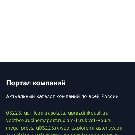
Портал компаний
Актуальный каталог компаний по всей России
03223.ru
ufille.ru
krasotata.ru
prazdnikdushi.ru
veetbox.ru
cinemapost.ru
ciam-fr.ru
kraft-you.ru
mega-press.ru
03223.ru
web-explore.ru
rastenuya.ru