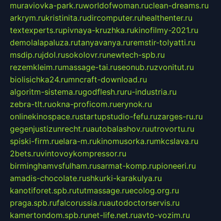
muraviovka-park.ru
worldofwoman.ru
clean-dreams.ru
arkrym.ru
kristinita.ru
dircomputer.ru
healthenter.ru
textexperts.ru
pivnaya-kruzhka.ru
kinofilmy-2021.ru
demolalapaluza.ru
tanyavanya.ru
remstir-tolyatti.ru
msdip.ru
jdol.ru
sokolovr.ru
newtech-spb.ru
rezemkleim.ru
massage-tai.ru
seonub.ru
zvonitut.ru
biolisichka24.ru
mncraft-download.ru
algoritm-sistema.ru
godflesh.ru
ru-industria.ru
zebra-tlt.ru
okna-proficom.ru
erynok.ru
onlinekinospace.ru
startupstudio-fefu.ru
zarges-ru.ru
gegenjustizunrecht.ru
autobalashov.ru
utrovortu.ru
spiski-firm.ru
elara-m.ru
kinomusorka.ru
mkcslava.ru
2bets.ru
vintovoykompressor.ru
birminghamvsfulham.ru
sarmat-komp.ru
pioneeri.ru
amadis-chocolate.ru
shkurki-karakulya.ru
kanotiforet.spb.ru
tutmassage.ru
ecolog.org.ru
praga.spb.ru
falcorussia.ru
autodoctorservis.ru
kamertondom.spb.ru
net-life.net.ru
avto-vozim.ru