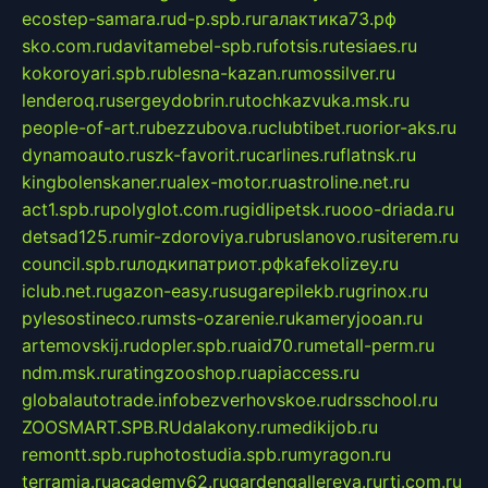
ecostep-samara.ru
d-p.spb.ru
галактика73.рф
sko.com.ru
davitamebel-spb.ru
fotsis.ru
tesiaes.ru
kokoroyari.spb.ru
blesna-kazan.ru
mossilver.ru
lenderoq.ru
sergeydobrin.ru
tochkazvuka.msk.ru
people-of-art.ru
bezzubova.ru
clubtibet.ru
orior-aks.ru
dynamoauto.ru
szk-favorit.ru
carlines.ru
flatnsk.ru
kingbolenskaner.ru
alex-motor.ru
astroline.net.ru
act1.spb.ru
polyglot.com.ru
gidlipetsk.ru
ooo-driada.ru
detsad125.ru
mir-zdoroviya.ru
bruslanovo.ru
siterem.ru
council.spb.ru
лодкипатриот.рф
kafekolizey.ru
iclub.net.ru
gazon-easy.ru
sugarepilekb.ru
grinox.ru
pylesostineco.ru
msts-ozarenie.ru
kameryjooan.ru
artemovskij.ru
dopler.spb.ru
aid70.ru
metall-perm.ru
ndm.msk.ru
ratingzooshop.ru
apiaccess.ru
globalautotrade.info
bezverhovskoe.ru
drsschool.ru
ZOOSMART.SPB.RU
dalakony.ru
medikijob.ru
remontt.spb.ru
photostudia.spb.ru
myragon.ru
terramia.ru
academy62.ru
gardengallereya.ru
rti.com.ru