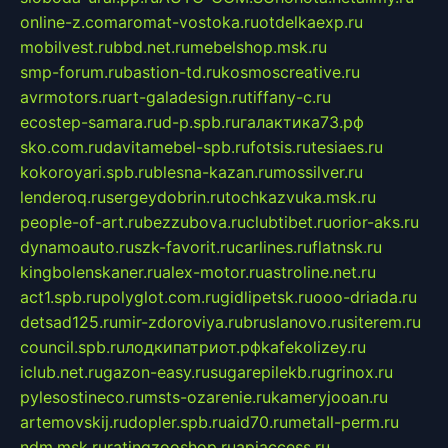
online-z.com
aromat-vostoka.ru
otdelkaexp.ru
mobilvest.ru
bbd.net.ru
mebelshop.msk.ru
smp-forum.ru
bastion-td.ru
kosmoscreative.ru
avrmotors.ru
art-galadesign.ru
tiffany-c.ru
ecostep-samara.ru
d-p.spb.ru
галактика73.рф
sko.com.ru
davitamebel-spb.ru
fotsis.ru
tesiaes.ru
kokoroyari.spb.ru
blesna-kazan.ru
mossilver.ru
lenderoq.ru
sergeydobrin.ru
tochkazvuka.msk.ru
people-of-art.ru
bezzubova.ru
clubtibet.ru
orior-aks.ru
dynamoauto.ru
szk-favorit.ru
carlines.ru
flatnsk.ru
kingbolenskaner.ru
alex-motor.ru
astroline.net.ru
act1.spb.ru
polyglot.com.ru
gidlipetsk.ru
ooo-driada.ru
detsad125.ru
mir-zdoroviya.ru
bruslanovo.ru
siterem.ru
council.spb.ru
лодкипатриот.рф
kafekolizey.ru
iclub.net.ru
gazon-easy.ru
sugarepilekb.ru
grinox.ru
pylesostineco.ru
msts-ozarenie.ru
kameryjooan.ru
artemovskij.ru
dopler.spb.ru
aid70.ru
metall-perm.ru
ndm.msk.ru
ratingzooshop.ru
apiaccess.ru