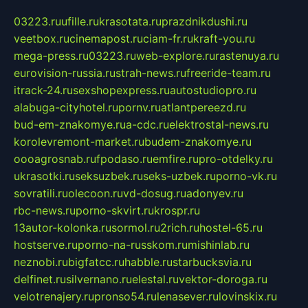
03223.ru
ufille.ru
krasotata.ru
prazdnikdushi.ru
veetbox.ru
cinemapost.ru
ciam-fr.ru
kraft-you.ru
mega-press.ru
03223.ru
web-explore.ru
rastenuya.ru
eurovision-russia.ru
strah-news.ru
freeride-team.ru
itrack-24.ru
sexshopexpress.ru
autostudiopro.ru
alabuga-cityhotel.ru
pornv.ru
atlantpereezd.ru
bud-em-znakomye.ru
a-cdc.ru
elektrostal-news.ru
korolevremont-market.ru
budem-znakomye.ru
oooagrosnab.ru
fpodaso.ru
emfire.ru
pro-otdelky.ru
ukrasotki.ru
seksuzbek.ru
seks-uzbek.ru
porno-vk.ru
sovratili.ru
olecoon.ru
vd-dosug.ru
adonyev.ru
rbc-news.ru
porno-skvirt.ru
krospr.ru
13autor-kolonka.ru
sormol.ru
2rich.ru
hostel-65.ru
hostserve.ru
porno-na-russkom.ru
mishinlab.ru
neznobi.ru
bigfatcc.ru
habble.ru
starbucksvia.ru
delfinet.ru
silvernano.ru
elestal.ru
vektor-doroga.ru
velotrenajery.ru
pronso54.ru
lenasever.ru
lovinskix.ru