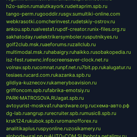
h2o-salon.ru
malutkayork.ru
deltaprim.spb.ru
tango-perm.ru
gooddir.ru
sgv.su
multiki-online.com
webkrasotki.com
cherinvest.ru
detskiy-ostrov.ru
ankou.spb.ru
alvesta1.ru
pdf-creator.ru
nix-files.org.ru
sakhatoday.ru
elektrikersymboler.ru
sputnikyes.ru
golf2club.msk.ru
aeforums.ru
zallclub.ru
multimodal.msk.ru
habaigry.ru
haikko.ru
sobakopedia.ru
isz-fest.ru
ewnc.info
screensaver-clock.net.ru
volnav.spb.ru
comnat.ru
npf.net.ru
7bit.pp.ru
kalugatur.ru
tesiaes.ru
card.com.ru
kazanka.spb.ru
gildiya-kuznecov.ru
kameryboavision.ru
griffoncom.spb.ru
fabrika-emotsiy.ru
PARK-MATROSOVA.RU
agat.spb.ru
avtoyurist-moskva1.ru
hardware.org.ru
схема-авто.рф
dg-lab.ru
angrup.ru
recruiter.spb.ru
music8.spb.ru
krsk124.ru
kubok.spb.ru
romanofforex.ru
analitikaplus.ru
spyonline.ru
zosikamery.ru
sloboda-ural.pp.ru
AUTO-COM.SU
hohota.net
alimy.ru