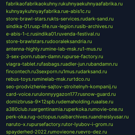
fabrikaofabrikaokuhny.ru
kuhnyaekuhnyaafabrika.ru
kuhnyaykuhnyayfabrika.ru
e-abis1c.ru
store-brawl-stars.ru
kts-services.ru
dark-sand.ru
sindika-01.ru
sp-life.ru
x-legion.ru
sib-archives.ru
e-abis-1-c.ru
sindika01.ru
venda-festival.ru
store-brawlstars.ru
dooraleksandria.ru
antenna-highly.ru
mine-lab-msk.ru
1-mus.ru
3-sex-porn.ru
ban-damn.ru
purse-factory.ru
viagra-tablet.ru
fasbags.ru
adler-jun.ru
bandamn.ru
fincontech.ru
3sexporn.ru
1mus.ru
darksand.ru
rebus-toys.ru
minelab-msk.ru
rtdco.ru
seo-prodvizhenie-sajtov-stroitelnyh-kompanij.ru
card-voice.ru
rulonnyygazon177.ru
snow-guard.ru
domizbrusa-9x12spb.ru
demaholding.ru
aalse.ru
a380club.ru
argentinamia.ru
perkoka.ru
movie-one.ru
perk-oka.ru
g-octopus.ru
sibarchives.ru
andreislyusar.ru
naruto-x.ru
pursefactory.ru
tor-lyubov-i-grom.ru
spayderhed-2022.ru
movieone.ru
evro-dez.ru