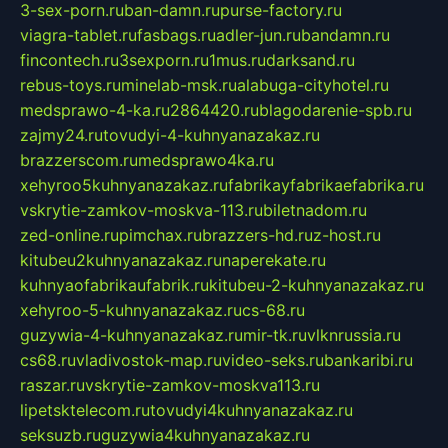
3-sex-porn.ru
ban-damn.ru
purse-factory.ru
viagra-tablet.ru
fasbags.ru
adler-jun.ru
bandamn.ru
fincontech.ru
3sexporn.ru
1mus.ru
darksand.ru
rebus-toys.ru
minelab-msk.ru
alabuga-cityhotel.ru
medsprawo-4-ka.ru
2864420.ru
blagodarenie-spb.ru
zajmy24.ru
tovudyi-4-kuhnyanazakaz.ru
brazzerscom.ru
medsprawo4ka.ru
xehyroo5kuhnyanazakaz.ru
fabrikayfabrikaefabrika.ru
vskrytie-zamkov-moskva-113.ru
biletnadom.ru
zed-online.ru
pimchax.ru
brazzers-hd.ru
z-host.ru
kitubeu2kuhnyanazakaz.ru
naperekate.ru
kuhnyaofabrikaufabrik.ru
kitubeu-2-kuhnyanazakaz.ru
xehyroo-5-kuhnyanazakaz.ru
cs-68.ru
guzywia-4-kuhnyanazakaz.ru
mir-tk.ru
vlknrussia.ru
cs68.ru
vladivostok-map.ru
video-seks.ru
bankaribi.ru
raszar.ru
vskrytie-zamkov-moskva113.ru
lipetsktelecom.ru
tovudyi4kuhnyanazakaz.ru
seksuzb.ru
guzywia4kuhnyanazakaz.ru