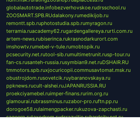
globalautotrade.info
bezverhovskoe.ru
drsschool.ru
ZOOSMART.SPB.RU
dalakony.ru
medikijob.ru
remontt.spb.ru
photostudia.spb.ru
myragon.ru
terramia.ru
academy62.ru
gardengallereya.ru
rti.com.ru
artem-news.ru
biserinca.ru
krasnodarkurort.com
imshowtv.ru
mebel-v-tule.ru
mobtopik.ru
pcsecurity.net.ru
tool-sib.ru
multimetrunit.ru
sp-tour.ru
fan-cs.ru
santeh-russia.ru
symbian9.net.ru
DSHAIR.RU
tmmotors.spb.ru
xjocuricopii.com
musavtomat.msk.ru
obustrojdom.ru
sovetcik.ru
ybaranovskaya.ru
ppknews.ru
cult-alshei.ru
JAPANRUSSIA.RU
proekciyamebel.ru
imper-finans.ru
rim.org.ru
glamourai.ru
brassminus.ru
zabor-pro.ru
ftn.pp.ru
dorogoe58.ru
laimengpacker.ru
kuzova-zapchasti.ru
sageerp.ru
taxodrom.ru
dsrazvitie.ru
hardcity.net.ru
ratinghomegames.ru
topservice25.ru
gubernyan.ru
gtglasslined.ru
ii4.ru
tssport.spb.ru
andorra24.com