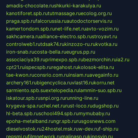
amadis-chocolate.ru
shkurki-karakulya.ru
kanotiforet.spb.ru
tutmassage.ru
ecolog.org.ru
praga.spb.ru
falcorussia.ru
autodoctorservis.ru
kamertondom.spb.ru
net-life.net.ru
avto-vozim.ru
sakhcamera.ru
alliance-electro.spb.ru
stroyavt.ru
controlweb1.ru
tdsak74.ru
kinzozo-ru.ru
kvotka.ru
iron-snab.ru
costa-bella.ru
eugrus.pp.ru
associaciya39.ru
primexpo.spb.ru
bezmorchin.ru
ia2.ru
cpt21.ru
ispecspb.ru
regahost.ru
kolosok-elita.ru
tae-kwon.ru
consrio.com.ru
insiam.ru
avegainfo.ru
archery161.ru
bigencyclica.ru
vlast16.ru
korru.net
sarmiento.spb.su
extelopedia.ru
lammin-suo.spb.ru
iskatour.spb.ru
snpi.org.ru
running-line.ru
krygeva-spa.ru
chel.net.ru
rust-loco.ru
dugshop.ru
hl-beta.spb.ru
school494.spb.ru
mymubaby.ru
epoha-metalband.ru
ngr.spb.ru
rusgosnews.com
dieselvostok.ru
24hostel.msk.ru
w-dev.ru
f-ship.ru
regsmi.ru
filmnetwork.ru
malinasp.ru
kinosvin.ru