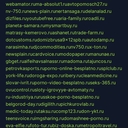
webamator.ru
ma-absolut1.ru
avtopomosch27.ru
nv-750.ru
news-plain.ru
nertansaga.ru
delanalad.ru
dizfiles.ru
youtubefree.ru
aria-family.ru
roadli.ru
planeta-samara.ru
mysmartbuy.ru
matrasy-kemerovo.ru
ashanet.ru
trade-farm.ru
dotcustoms.ru
domizbrusa9x12spb.ru
autodamp.ru
narasimha.ru
djcommodities.ru
nv750.ru
x-ton.ru
newsplain.ru
cardvoice.ru
modopaper.ru
manunae.ru
gbget.ru
alfeihavsalnassr.ru
madoma.ru
tajuncos.ru
petrovkasports.ru
porno-online-besplatno.ru
splclub.ru
york-life.ru
doroga-expo.ru
ribery.ru
cleanmedicine.ru
slovar-ivrit.ru
porno-video-besplatno.ru
seks-365.ru
ovucontrol.ru
sloty-igrovyye-avtomaty.ru
ru-industriya.ru
russkoe-porno-besplatno.ru
belgorod-day.ru
digilith.ru
pichkurovlab.ru
medic-today.ru
taksu.ru
comp123.ru
don-ykt.ru
teensvoice.ru
imgsharing.ru
domashnee-porno.ru
eva-elfie.ru
foto-tur.ru
biz-doska.ru
metropoltravel.ru