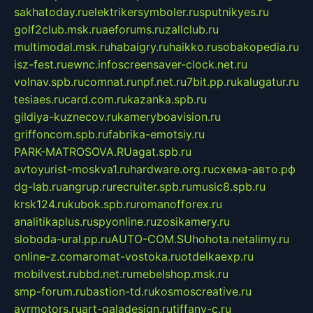
sakhatoday.ru
elektrikersymboler.ru
sputnikyes.ru
golf2club.msk.ru
aeforums.ru
zallclub.ru
multimodal.msk.ru
habaigry.ru
haikko.ru
sobakopedia.ru
isz-fest.ru
ewnc.info
screensaver-clock.net.ru
volnav.spb.ru
comnat.ru
npf.net.ru
7bit.pp.ru
kalugatur.ru
tesiaes.ru
card.com.ru
kazanka.spb.ru
gildiya-kuznecov.ru
kameryboavision.ru
griffoncom.spb.ru
fabrika-emotsiy.ru
PARK-MATROSOVA.RU
agat.spb.ru
avtoyurist-moskva1.ru
hardware.org.ru
схема-авто.рф
dg-lab.ru
angrup.ru
recruiter.spb.ru
music8.spb.ru
krsk124.ru
kubok.spb.ru
romanofforex.ru
analitikaplus.ru
spyonline.ru
zosikamery.ru
sloboda-ural.pp.ru
AUTO-COM.SU
hohota.net
alimy.ru
online-z.com
aromat-vostoka.ru
otdelkaexp.ru
mobilvest.ru
bbd.net.ru
mebelshop.msk.ru
smp-forum.ru
bastion-td.ru
kosmoscreative.ru
avrmotors.ru
art-galadesign.ru
tiffany-c.ru