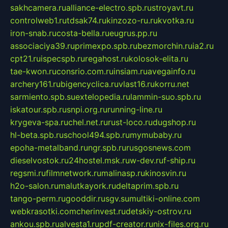
sakhcamera.ru
alliance-electro.spb.ru
stroyavt.ru
controlweb1.ru
tdsak74.ru
kinzozo-ru.ru
kvotka.ru
iron-snab.ru
costa-bella.ru
eugrus.pp.ru
associaciya39.ru
primexpo.spb.ru
bezmorchin.ru
ia2.ru
cpt21.ru
ispecspb.ru
regahost.ru
kolosok-elita.ru
tae-kwon.ru
consrio.com.ru
insiam.ru
avegainfo.ru
archery161.ru
bigencyclica.ru
vlast16.ru
korru.net
sarmiento.spb.su
extelopedia.ru
lammin-suo.spb.ru
iskatour.spb.ru
snpi.org.ru
running-line.ru
krygeva-spa.ru
chel.net.ru
rust-loco.ru
dugshop.ru
hl-beta.spb.ru
school494.spb.ru
mymubaby.ru
epoha-metalband.ru
ngr.spb.ru
rusgosnews.com
dieselvostok.ru
24hostel.msk.ru
w-dev.ru
f-ship.ru
regsmi.ru
filmnetwork.ru
malinasp.ru
kinosvin.ru
h2o-salon.ru
malutkayork.ru
deltaprim.spb.ru
tango-perm.ru
gooddir.ru
sgv.su
multiki-online.com
webkrasotki.com
cherinvest.ru
detskiy-ostrov.ru
ankou.spb.ru
alvesta1.ru
pdf-creator.ru
nix-files.org.ru