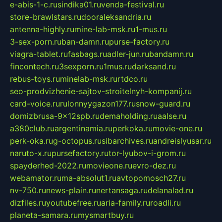
e-abis-1-c.ru
sindika01.ru
venda-festival.ru
store-brawlstars.ru
dooraleksandria.ru
antenna-highly.ru
mine-lab-msk.ru
1-mus.ru
3-sex-porn.ru
ban-damn.ru
purse-factory.ru
viagra-tablet.ru
fasbags.ru
adler-jun.ru
bandamn.ru
fincontech.ru
3sexporn.ru
1mus.ru
darksand.ru
rebus-toys.ru
minelab-msk.ru
rtdco.ru
seo-prodvizhenie-sajtov-stroitelnyh-kompanij.ru
card-voice.ru
rulonnyygazon177.ru
snow-guard.ru
domizbrusa-9x12spb.ru
demaholding.ru
aalse.ru
a380club.ru
argentinamia.ru
perkoka.ru
movie-one.ru
perk-oka.ru
g-octopus.ru
sibarchives.ru
andreislyusar.ru
naruto-x.ru
pursefactory.ru
tor-lyubov-i-grom.ru
spayderhed-2022.ru
movieone.ru
evro-dez.ru
webamator.ru
ma-absolut1.ru
avtopomosch27.ru
nv-750.ru
news-plain.ru
nertansaga.ru
delanalad.ru
dizfiles.ru
youtubefree.ru
aria-family.ru
roadli.ru
planeta-samara.ru
mysmartbuy.ru