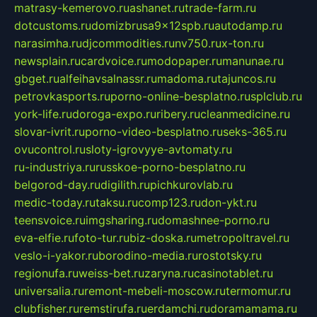
matrasy-kemerovo.ru
ashanet.ru
trade-farm.ru
dotcustoms.ru
domizbrusa9x12spb.ru
autodamp.ru
narasimha.ru
djcommodities.ru
nv750.ru
x-ton.ru
newsplain.ru
cardvoice.ru
modopaper.ru
manunae.ru
gbget.ru
alfeihavsalnassr.ru
madoma.ru
tajuncos.ru
petrovkasports.ru
porno-online-besplatno.ru
splclub.ru
york-life.ru
doroga-expo.ru
ribery.ru
cleanmedicine.ru
slovar-ivrit.ru
porno-video-besplatno.ru
seks-365.ru
ovucontrol.ru
sloty-igrovyye-avtomaty.ru
ru-industriya.ru
russkoe-porno-besplatno.ru
belgorod-day.ru
digilith.ru
pichkurovlab.ru
medic-today.ru
taksu.ru
comp123.ru
don-ykt.ru
teensvoice.ru
imgsharing.ru
domashnee-porno.ru
eva-elfie.ru
foto-tur.ru
biz-doska.ru
metropoltravel.ru
veslo-i-yakor.ru
borodino-media.ru
rostotsky.ru
regionufa.ru
weiss-bet.ru
zaryna.ru
casinotablet.ru
universalia.ru
remont-mebeli-moscow.ru
termomur.ru
clubfisher.ru
remstirufa.ru
erdamchi.ru
doramamama.ru