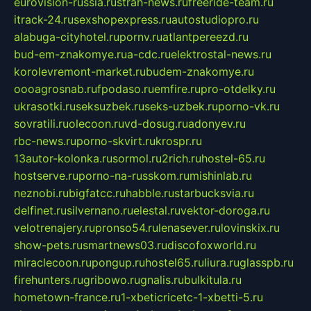
eurovision-russia.ru
strah-news.ru
freeride-team.ru
itrack-24.ru
sexshopexpress.ru
autostudiopro.ru
alabuga-cityhotel.ru
pornv.ru
atlantpereezd.ru
bud-em-znakomye.ru
a-cdc.ru
elektrostal-news.ru
korolevremont-market.ru
budem-znakomye.ru
oooagrosnab.ru
fpodaso.ru
emfire.ru
pro-otdelky.ru
ukrasotki.ru
seksuzbek.ru
seks-uzbek.ru
porno-vk.ru
sovratili.ru
olecoon.ru
vd-dosug.ru
adonyev.ru
rbc-news.ru
porno-skvirt.ru
krospr.ru
13autor-kolonka.ru
sormol.ru
2rich.ru
hostel-65.ru
hostserve.ru
porno-na-russkom.ru
mishinlab.ru
neznobi.ru
bigfatcc.ru
habble.ru
starbucksvia.ru
delfinet.ru
silvernano.ru
elestal.ru
vektor-doroga.ru
velotrenajery.ru
pronso54.ru
lenasever.ru
lovinskix.ru
show-pets.ru
smartnews03.ru
discofoxworld.ru
miraclecoon.ru
pongup.ru
hostel65.ru
liura.ru
glasspb.ru
firehunters.ru
gribowo.ru
gnalis.ru
bulkitula.ru
hometown-france.ru
1-xbeticricetc-1-xbetti-5.ru