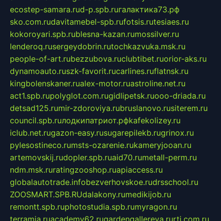
ecostep-samara.ru
d-p.spb.ru
галактика73.рф
sko.com.ru
davitamebel-spb.ru
fotsis.ru
tesiaes.ru
kokoroyari.spb.ru
blesna-kazan.ru
mossilver.ru
lenderoq.ru
sergeydobrin.ru
tochkazvuka.msk.ru
people-of-art.ru
bezzubova.ru
clubtibet.ru
orior-aks.ru
dynamoauto.ru
szk-favorit.ru
carlines.ru
flatnsk.ru
kingbolenskaner.ru
alex-motor.ru
astroline.net.ru
act1.spb.ru
polyglot.com.ru
gidlipetsk.ru
ooo-driada.ru
detsad125.ru
mir-zdoroviya.ru
bruslanovo.ru
siterem.ru
council.spb.ru
лодкипатриот.рф
kafekolizey.ru
iclub.net.ru
gazon-easy.ru
sugarepilekb.ru
grinox.ru
pylesostineco.ru
msts-ozarenie.ru
kameryjooan.ru
artemovskij.ru
dopler.spb.ru
aid70.ru
metall-perm.ru
ndm.msk.ru
ratingzooshop.ru
apiaccess.ru
globalautotrade.info
bezverhovskoe.ru
drsschool.ru
ZOOSMART.SPB.RU
dalakony.ru
medikijob.ru
remontt.spb.ru
photostudia.spb.ru
myragon.ru
terramia.ru
academy62.ru
gardengallereya.ru
rti.com.ru