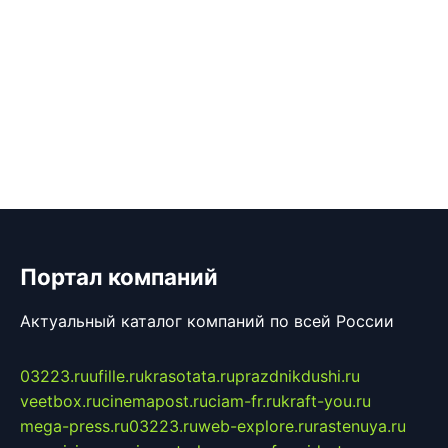
Портал компаний
Актуальный каталог компаний по всей России
03223.ru
ufille.ru
krasotata.ru
prazdnikdushi.ru
veetbox.ru
cinemapost.ru
ciam-fr.ru
kraft-you.ru
mega-press.ru
03223.ru
web-explore.ru
rastenuya.ru