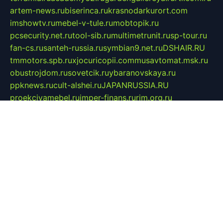
artem-news.ru
biserinca.ru
krasnodarkurort.com
imshowtv.ru
mebel-v-tule.ru
mobtopik.ru
pcsecurity.net.ru
tool-sib.ru
multimetrunit.ru
sp-tour.ru
fan-cs.ru
santeh-russia.ru
symbian9.net.ru
DSHAIR.RU
tmmotors.spb.ru
xjocuricopii.com
musavtomat.msk.ru
obustrojdom.ru
sovetcik.ru
ybaranovskaya.ru
ppknews.ru
cult-alshei.ru
JAPANRUSSIA.RU
proekciyamebel.ru
imper-finans.ru
rim.org.ru
glamourai.ru
brassminus.ru
zabor-pro.ru
ftn.pp.ru
dorogoe58.ru
laimengpacker.ru
kuzova-zapchasti.ru
sageerp.ru
taxodrom.ru
dsrazvitie.ru
hardcity.net.ru
ratinghomegames.ru
topservice25.ru
gubernyan.ru
gtglasslined.ru
ii4.ru
tssport.spb.ru
andorra24.com
blackwallstreet.ru
oboimos.ru
optim-doors.com.ru
ikuch.ru
nycr.org.ru
npa21.ru
vremya-ch.spb.ru
desert000.ru
ivtorgi.ru
ifiori.ru
catalog-statei.ru
dcv.org.ru
spetsmaster174.ru
ipkameryhiseeu.ru
dum26.ru
ruspol.spb.ru
fr-opendp.ru
kam-solnyshko.ru