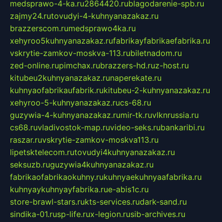
medsprawo-4-ka.ru
2864420.ru
blagodarenie-spb.ru
zajmy24.ru
tovudyi-4-kuhnyanazakaz.ru
brazzerscom.ru
medsprawo4ka.ru
xehyroo5kuhnyanazakaz.ru
fabrikayfabrikaefabrika.ru
vskrytie-zamkov-moskva-113.ru
biletnadom.ru
zed-online.ru
pimchax.ru
brazzers-hd.ru
z-host.ru
kitubeu2kuhnyanazakaz.ru
naperekate.ru
kuhnyaofabrikaufabrik.ru
kitubeu-2-kuhnyanazakaz.ru
xehyroo-5-kuhnyanazakaz.ru
cs-68.ru
guzywia-4-kuhnyanazakaz.ru
mir-tk.ru
vlknrussia.ru
cs68.ru
vladivostok-map.ru
video-seks.ru
bankaribi.ru
raszar.ru
vskrytie-zamkov-moskva113.ru
lipetsktelecom.ru
tovudyi4kuhnyanazakaz.ru
seksuzb.ru
guzywia4kuhnyanazakaz.ru
fabrikaofabrikaokuhny.ru
kuhnyaekuhnyaafabrika.ru
kuhnyaykuhnyayfabrika.ru
e-abis1c.ru
store-brawl-stars.ru
kts-services.ru
dark-sand.ru
sindika-01.ru
sp-life.ru
x-legion.ru
sib-archives.ru