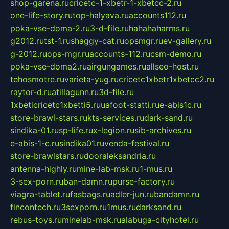
shop-garena.ru
cricetc-1-xbetr-1-xbetcc-2.ru
one-life-story.ru
top-halyava.ru
accounts112.ru
poka-vse-doma-2.ru
3-d-file.ru
hahahaharms.ru
g2012.ru
tst-1.ru
shaggy-cat.ru
opsmgr.ru
ev-gallery.ru
g-2012.ru
ops-mgr.ru
accounts-112.ru
csm-demo.ru
poka-vse-doma2.ru
airgungames.ru
allseo-host.ru
tehosmotre.ru
varieta-yug.ru
cricetc1xbetr1xbetcc2.ru
raytor-d.ru
atillagunn.ru
3d-file.ru
1xbeticricetc1xbetti5.ru
uafoot-statti.ru
e-abis1c.ru
store-brawl-stars.ru
kts-services.ru
dark-sand.ru
sindika-01.ru
sp-life.ru
x-legion.ru
sib-archives.ru
e-abis-1-c.ru
sindika01.ru
venda-festival.ru
store-brawlstars.ru
dooraleksandria.ru
antenna-highly.ru
mine-lab-msk.ru
1-mus.ru
3-sex-porn.ru
ban-damn.ru
purse-factory.ru
viagra-tablet.ru
fasbags.ru
adler-jun.ru
bandamn.ru
fincontech.ru
3sexporn.ru
1mus.ru
darksand.ru
rebus-toys.ru
minelab-msk.ru
alabuga-cityhotel.ru