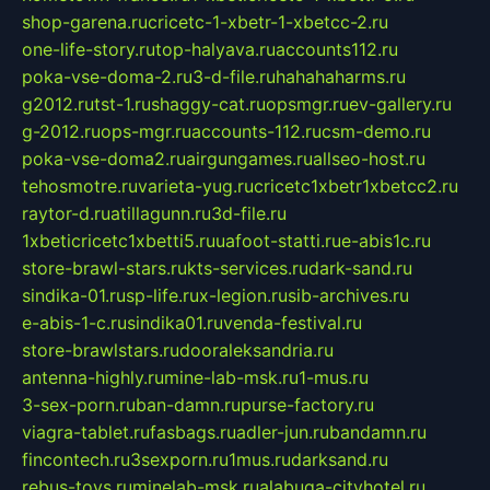
shop-garena.ru
cricetc-1-xbetr-1-xbetcc-2.ru
one-life-story.ru
top-halyava.ru
accounts112.ru
poka-vse-doma-2.ru
3-d-file.ru
hahahaharms.ru
g2012.ru
tst-1.ru
shaggy-cat.ru
opsmgr.ru
ev-gallery.ru
g-2012.ru
ops-mgr.ru
accounts-112.ru
csm-demo.ru
poka-vse-doma2.ru
airgungames.ru
allseo-host.ru
tehosmotre.ru
varieta-yug.ru
cricetc1xbetr1xbetcc2.ru
raytor-d.ru
atillagunn.ru
3d-file.ru
1xbeticricetc1xbetti5.ru
uafoot-statti.ru
e-abis1c.ru
store-brawl-stars.ru
kts-services.ru
dark-sand.ru
sindika-01.ru
sp-life.ru
x-legion.ru
sib-archives.ru
e-abis-1-c.ru
sindika01.ru
venda-festival.ru
store-brawlstars.ru
dooraleksandria.ru
antenna-highly.ru
mine-lab-msk.ru
1-mus.ru
3-sex-porn.ru
ban-damn.ru
purse-factory.ru
viagra-tablet.ru
fasbags.ru
adler-jun.ru
bandamn.ru
fincontech.ru
3sexporn.ru
1mus.ru
darksand.ru
rebus-toys.ru
minelab-msk.ru
alabuga-cityhotel.ru