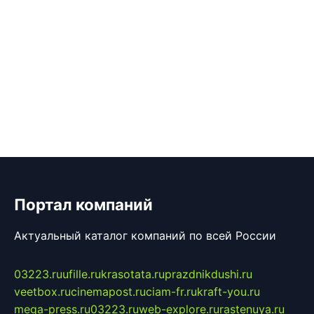
Портал компаний
Актуальный каталог компаний по всей России
03223.ru
ufille.ru
krasotata.ru
prazdnikdushi.ru
veetbox.ru
cinemapost.ru
ciam-fr.ru
kraft-you.ru
mega-press.ru
03223.ru
web-explore.ru
rastenuya.ru