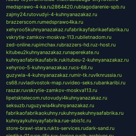
medsprawo-4-ka.ru
2864420.ru
blagodarenie-spb.ru
zajmy24.ru
tovudyi-4-kuhnyanazakaz.ru
brazzerscom.ru
medsprawo4ka.ru
xehyroo5kuhnyanazakaz.ru
fabrikayfabrikaefabrika.ru
vskrytie-zamkov-moskva-113.ru
biletnadom.ru
zed-online.ru
pimchax.ru
brazzers-hd.ru
z-host.ru
kitubeu2kuhnyanazakaz.ru
naperekate.ru
kuhnyaofabrikaufabrik.ru
kitubeu-2-kuhnyanazakaz.ru
xehyroo-5-kuhnyanazakaz.ru
cs-68.ru
guzywia-4-kuhnyanazakaz.ru
mir-tk.ru
vlknrussia.ru
cs68.ru
vladivostok-map.ru
video-seks.ru
bankaribi.ru
raszar.ru
vskrytie-zamkov-moskva113.ru
lipetsktelecom.ru
tovudyi4kuhnyanazakaz.ru
seksuzb.ru
guzywia4kuhnyanazakaz.ru
fabrikaofabrikaokuhny.ru
kuhnyaekuhnyaafabrika.ru
kuhnyaykuhnyayfabrika.ru
e-abis1c.ru
store-brawl-stars.ru
kts-services.ru
dark-sand.ru
sindika-01.ru
sp-life.ru
x-legion.ru
sib-archives.ru