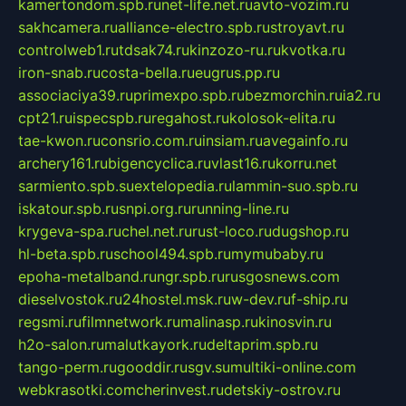
kamertondom.spb.ru
net-life.net.ru
avto-vozim.ru
sakhcamera.ru
alliance-electro.spb.ru
stroyavt.ru
controlweb1.ru
tdsak74.ru
kinzozo-ru.ru
kvotka.ru
iron-snab.ru
costa-bella.ru
eugrus.pp.ru
associaciya39.ru
primexpo.spb.ru
bezmorchin.ru
ia2.ru
cpt21.ru
ispecspb.ru
regahost.ru
kolosok-elita.ru
tae-kwon.ru
consrio.com.ru
insiam.ru
avegainfo.ru
archery161.ru
bigencyclica.ru
vlast16.ru
korru.net
sarmiento.spb.su
extelopedia.ru
lammin-suo.spb.ru
iskatour.spb.ru
snpi.org.ru
running-line.ru
krygeva-spa.ru
chel.net.ru
rust-loco.ru
dugshop.ru
hl-beta.spb.ru
school494.spb.ru
mymubaby.ru
epoha-metalband.ru
ngr.spb.ru
rusgosnews.com
dieselvostok.ru
24hostel.msk.ru
w-dev.ru
f-ship.ru
regsmi.ru
filmnetwork.ru
malinasp.ru
kinosvin.ru
h2o-salon.ru
malutkayork.ru
deltaprim.spb.ru
tango-perm.ru
gooddir.ru
sgv.su
multiki-online.com
webkrasotki.com
cherinvest.ru
detskiy-ostrov.ru