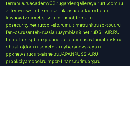
terramia.ru
academy62.ru
gardengallereya.ru
rti.com.ru
artem-news.ru
biserinca.ru
krasnodarkurort.com
imshowtv.ru
mebel-v-tule.ru
mobtopik.ru
pcsecurity.net.ru
tool-sib.ru
multimetrunit.ru
sp-tour.ru
fan-cs.ru
santeh-russia.ru
symbian9.net.ru
DSHAIR.RU
tmmotors.spb.ru
xjocuricopii.com
musavtomat.msk.ru
obustrojdom.ru
sovetcik.ru
ybaranovskaya.ru
ppknews.ru
cult-alshei.ru
JAPANRUSSIA.RU
proekciyamebel.ru
imper-finans.ru
rim.org.ru
glamourai.ru
brassminus.ru
zabor-pro.ru
ftn.pp.ru
dorogoe58.ru
laimengpacker.ru
kuzova-zapchasti.ru
sageerp.ru
taxodrom.ru
dsrazvitie.ru
hardcity.net.ru
ratinghomegames.ru
topservice25.ru
gubernyan.ru
gtglasslined.ru
ii4.ru
tssport.spb.ru
andorra24.com
blackwallstreet.ru
oboimos.ru
optim-doors.com.ru
ikuch.ru
nycr.org.ru
npa21.ru
vremya-ch.spb.ru
desert000.ru
ivtorgi.ru
ifiori.ru
catalog-statei.ru
dcv.org.ru
spetsmaster174.ru
ipkameryhiseeu.ru