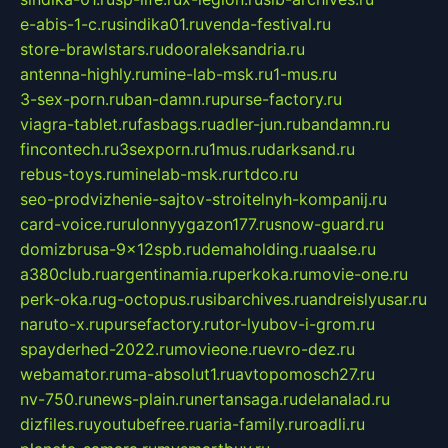
e-abis-1-c.ru
sindika01.ru
venda-festival.ru
store-brawlstars.ru
dooraleksandria.ru
antenna-highly.ru
mine-lab-msk.ru
1-mus.ru
3-sex-porn.ru
ban-damn.ru
purse-factory.ru
viagra-tablet.ru
fasbags.ru
adler-jun.ru
bandamn.ru
fincontech.ru
3sexporn.ru
1mus.ru
darksand.ru
rebus-toys.ru
minelab-msk.ru
rtdco.ru
seo-prodvizhenie-sajtov-stroitelnyh-kompanij.ru
card-voice.ru
rulonnyygazon177.ru
snow-guard.ru
domizbrusa-9x12spb.ru
demaholding.ru
aalse.ru
a380club.ru
argentinamia.ru
perkoka.ru
movie-one.ru
perk-oka.ru
g-octopus.ru
sibarchives.ru
andreislyusar.ru
naruto-x.ru
pursefactory.ru
tor-lyubov-i-grom.ru
spayderhed-2022.ru
movieone.ru
evro-dez.ru
webamator.ru
ma-absolut1.ru
avtopomosch27.ru
nv-750.ru
news-plain.ru
nertansaga.ru
delanalad.ru
dizfiles.ru
youtubefree.ru
aria-family.ru
roadli.ru