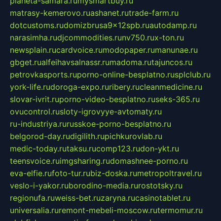
planeta-samara.ru
mysmartbuy.ru
matrasy-kemerovo.ru
ashanet.ru
trade-farm.ru
dotcustoms.ru
domizbrusa9x12spb.ru
autodamp.ru
narasimha.ru
djcommodities.ru
nv750.ru
x-ton.ru
newsplain.ru
cardvoice.ru
modopaper.ru
manunae.ru
gbget.ru
alfeihavsalnassr.ru
madoma.ru
tajuncos.ru
petrovkasports.ru
porno-online-besplatno.ru
splclub.ru
york-life.ru
doroga-expo.ru
ribery.ru
cleanmedicine.ru
slovar-ivrit.ru
porno-video-besplatno.ru
seks-365.ru
ovucontrol.ru
sloty-igrovyye-avtomaty.ru
ru-industriya.ru
russkoe-porno-besplatno.ru
belgorod-day.ru
digilith.ru
pichkurovlab.ru
medic-today.ru
taksu.ru
comp123.ru
don-ykt.ru
teensvoice.ru
imgsharing.ru
domashnee-porno.ru
eva-elfie.ru
foto-tur.ru
biz-doska.ru
metropoltravel.ru
veslo-i-yakor.ru
borodino-media.ru
rostotsky.ru
regionufa.ru
weiss-bet.ru
zaryna.ru
casinotablet.ru
universalia.ru
remont-mebeli-moscow.ru
termomur.ru