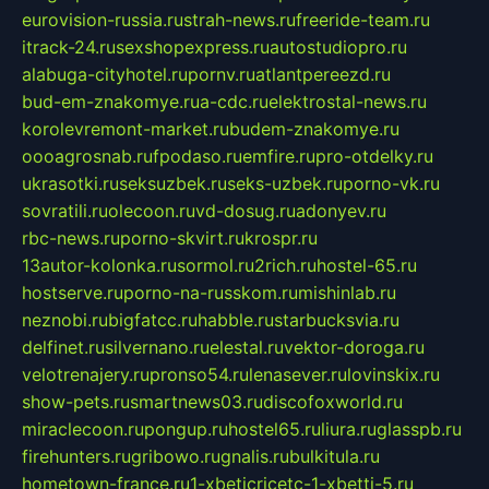
eurovision-russia.ru
strah-news.ru
freeride-team.ru
itrack-24.ru
sexshopexpress.ru
autostudiopro.ru
alabuga-cityhotel.ru
pornv.ru
atlantpereezd.ru
bud-em-znakomye.ru
a-cdc.ru
elektrostal-news.ru
korolevremont-market.ru
budem-znakomye.ru
oooagrosnab.ru
fpodaso.ru
emfire.ru
pro-otdelky.ru
ukrasotki.ru
seksuzbek.ru
seks-uzbek.ru
porno-vk.ru
sovratili.ru
olecoon.ru
vd-dosug.ru
adonyev.ru
rbc-news.ru
porno-skvirt.ru
krospr.ru
13autor-kolonka.ru
sormol.ru
2rich.ru
hostel-65.ru
hostserve.ru
porno-na-russkom.ru
mishinlab.ru
neznobi.ru
bigfatcc.ru
habble.ru
starbucksvia.ru
delfinet.ru
silvernano.ru
elestal.ru
vektor-doroga.ru
velotrenajery.ru
pronso54.ru
lenasever.ru
lovinskix.ru
show-pets.ru
smartnews03.ru
discofoxworld.ru
miraclecoon.ru
pongup.ru
hostel65.ru
liura.ru
glasspb.ru
firehunters.ru
gribowo.ru
gnalis.ru
bulkitula.ru
hometown-france.ru
1-xbeticricetc-1-xbetti-5.ru