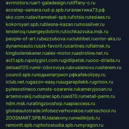
avrmotors.ru
art-galadesign.ru
tiffany-c.ru
ecostep-samara.ru
d-p.spb.ru
галактика73.рф
sko.com.ru
davitamebel-spb.ru
fotsis.ru
tesiaes.ru
kokoroyari.spb.ru
blesna-kazan.ru
mossilver.ru
lenderoq.ru
sergeydobrin.ru
tochkazvuka.msk.ru
people-of-art.ru
bezzubova.ru
clubtibet.ru
orior-aks.ru
dynamoauto.ru
szk-favorit.ru
carlines.ru
flatnsk.ru
kingbolenskaner.ru
alex-motor.ru
astroline.net.ru
act1.spb.ru
polyglot.com.ru
gidlipetsk.ru
ooo-driada.ru
detsad125.ru
mir-zdoroviya.ru
bruslanovo.ru
siterem.ru
council.spb.ru
лодкипатриот.рф
kafekolizey.ru
iclub.net.ru
gazon-easy.ru
sugarepilekb.ru
grinox.ru
pylesostineco.ru
msts-ozarenie.ru
kameryjooan.ru
artemovskij.ru
dopler.spb.ru
aid70.ru
metall-perm.ru
ndm.msk.ru
ratingzooshop.ru
apiaccess.ru
globalautotrade.info
bezverhovskoe.ru
drsschool.ru
ZOOSMART.SPB.RU
dalakony.ru
medikijob.ru
remontt.spb.ru
photostudia.spb.ru
myragon.ru