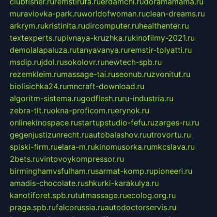
clubfisher.ru
remstirufa.ru
erdamchi.ru
doramamama.ru
muraviovka-park.ru
worldofwoman.ru
clean-dreams.ru
arkrym.ru
kristinita.ru
dircomputer.ru
healthenter.ru
textexperts.ru
pivnaya-kruzhka.ru
kinofilmy-2021.ru
demolalapaluza.ru
tanyavanya.ru
remstir-tolyatti.ru
msdip.ru
jdol.ru
sokolovr.ru
newtech-spb.ru
rezemkleim.ru
massage-tai.ru
seonub.ru
zvonitut.ru
biolisichka24.ru
mncraft-download.ru
algoritm-sistema.ru
godflesh.ru
ru-industria.ru
zebra-tlt.ru
okna-proficom.ru
erynok.ru
onlinekinospace.ru
startupstudio-fefu.ru
zarges-ru.ru
gegenjustizunrecht.ru
autobalashov.ru
utrovortu.ru
spiski-firm.ru
elara-m.ru
kinomusorka.ru
mkcslava.ru
2bets.ru
vintovoykompressor.ru
birminghamvsfulham.ru
sarmat-komp.ru
pioneeri.ru
amadis-chocolate.ru
shkurki-karakulya.ru
kanotiforet.spb.ru
tutmassage.ru
ecolog.org.ru
praga.spb.ru
falcorussia.ru
autodoctorservis.ru