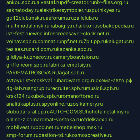
ankou.spb.ru
alvesta1.ru
pdf-creator.ru
nix-files.org.ru
sakhatoday.ru
elektrikersymboler.ru
sputnikyes.ru
golf2club.msk.ru
aeforums.ru
zallclub.ru
multimodal.msk.ru
habaigry.ru
haikko.ru
sobakopedia.ru
isz-fest.ru
ewnc.info
screensaver-clock.net.ru
volnav.spb.ru
comnat.ru
npf.net.ru
7bit.pp.ru
kalugatur.ru
tesiaes.ru
card.com.ru
kazanka.spb.ru
gildiya-kuznecov.ru
kameryboavision.ru
griffoncom.spb.ru
fabrika-emotsiy.ru
PARK-MATROSOVA.RU
agat.spb.ru
avtoyurist-moskva1.ru
hardware.org.ru
схема-авто.рф
dg-lab.ru
angrup.ru
recruiter.spb.ru
music8.spb.ru
krsk124.ru
kubok.spb.ru
romanofforex.ru
analitikaplus.ru
spyonline.ru
zosikamery.ru
sloboda-ural.pp.ru
AUTO-COM.SU
hohota.net
alimy.ru
online-z.com
aromat-vostoka.ru
otdelkaexp.ru
mobilvest.ru
bbd.net.ru
mebelshop.msk.ru
smp-forum.ru
bastion-td.ru
kosmoscreative.ru