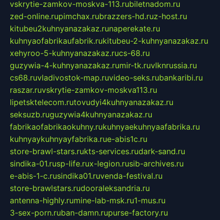
vskrytie-zamkov-moskva-113.ru
biletnadom.ru
zed-online.ru
pimchax.ru
brazzers-hd.ru
z-host.ru
kitubeu2kuhnyanazakaz.ru
naperekate.ru
kuhnyaofabrikaufabrik.ru
kitubeu-2-kuhnyanazakaz.ru
xehyroo-5-kuhnyanazakaz.ru
cs-68.ru
guzywia-4-kuhnyanazakaz.ru
mir-tk.ru
vlknrussia.ru
cs68.ru
vladivostok-map.ru
video-seks.ru
bankaribi.ru
raszar.ru
vskrytie-zamkov-moskva113.ru
lipetsktelecom.ru
tovudyi4kuhnyanazakaz.ru
seksuzb.ru
guzywia4kuhnyanazakaz.ru
fabrikaofabrikaokuhny.ru
kuhnyaekuhnyaafabrika.ru
kuhnyaykuhnyayfabrika.ru
e-abis1c.ru
store-brawl-stars.ru
kts-services.ru
dark-sand.ru
sindika-01.ru
sp-life.ru
x-legion.ru
sib-archives.ru
e-abis-1-c.ru
sindika01.ru
venda-festival.ru
store-brawlstars.ru
dooraleksandria.ru
antenna-highly.ru
mine-lab-msk.ru
1-mus.ru
3-sex-porn.ru
ban-damn.ru
purse-factory.ru