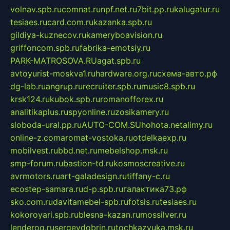
volnav.spb.ru
comnat.ru
npf.net.ru
7bit.pp.ru
kalugatur.ru
tesiaes.ru
card.com.ru
kazanka.spb.ru
gildiya-kuznecov.ru
kameryboavision.ru
griffoncom.spb.ru
fabrika-emotsiy.ru
PARK-MATROSOVA.RU
agat.spb.ru
avtoyurist-moskva1.ru
hardware.org.ru
схема-авто.рф
dg-lab.ru
angrup.ru
recruiter.spb.ru
music8.spb.ru
krsk124.ru
kubok.spb.ru
romanofforex.ru
analitikaplus.ru
spyonline.ru
zosikamery.ru
sloboda-ural.pp.ru
AUTO-COM.SU
hohota.net
alimy.ru
online-z.com
aromat-vostoka.ru
otdelkaexp.ru
mobilvest.ru
bbd.net.ru
mebelshop.msk.ru
smp-forum.ru
bastion-td.ru
kosmoscreative.ru
avrmotors.ru
art-galadesign.ru
tiffany-c.ru
ecostep-samara.ru
d-p.spb.ru
галактика73.рф
sko.com.ru
davitamebel-spb.ru
fotsis.ru
tesiaes.ru
kokoroyari.spb.ru
blesna-kazan.ru
mossilver.ru
lenderoq.ru
sergeydobrin.ru
tochkazvuka.msk.ru