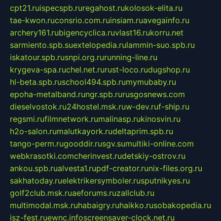
cpt21.ru
ispecspb.ru
regahost.ru
kolosok-elita.ru
tae-kwon.ru
consrio.com.ru
insiam.ru
avegainfo.ru
archery161.ru
bigencyclica.ru
vlast16.ru
korru.net
sarmiento.spb.su
extelopedia.ru
lammin-suo.spb.ru
iskatour.spb.ru
snpi.org.ru
running-line.ru
krygeva-spa.ru
chel.net.ru
rust-loco.ru
dugshop.ru
hl-beta.spb.ru
school494.spb.ru
mymubaby.ru
epoha-metalband.ru
ngr.spb.ru
rusgosnews.com
dieselvostok.ru
24hostel.msk.ru
w-dev.ru
f-ship.ru
regsmi.ru
filmnetwork.ru
malinasp.ru
kinosvin.ru
h2o-salon.ru
malutkayork.ru
deltaprim.spb.ru
tango-perm.ru
gooddir.ru
sgv.su
multiki-online.com
webkrasotki.com
cherinvest.ru
detskiy-ostrov.ru
ankou.spb.ru
alvesta1.ru
pdf-creator.ru
nix-files.org.ru
sakhatoday.ru
elektrikersymboler.ru
sputnikyes.ru
golf2club.msk.ru
aeforums.ru
zallclub.ru
multimodal.msk.ru
habaigry.ru
haikko.ru
sobakopedia.ru
isz-fest.ru
ewnc.info
screensaver-clock.net.ru