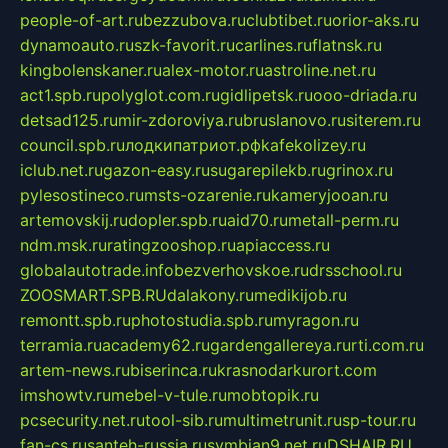
people-of-art.ru
bezzubova.ru
clubtibet.ru
orior-aks.ru
dynamoauto.ru
szk-favorit.ru
carlines.ru
flatnsk.ru
kingbolenskaner.ru
alex-motor.ru
astroline.net.ru
act1.spb.ru
polyglot.com.ru
gidlipetsk.ru
ooo-driada.ru
detsad125.ru
mir-zdoroviya.ru
bruslanovo.ru
siterem.ru
council.spb.ru
лодкипатриот.рф
kafekolizey.ru
iclub.net.ru
gazon-easy.ru
sugarepilekb.ru
grinox.ru
pylesostineco.ru
msts-ozarenie.ru
kameryjooan.ru
artemovskij.ru
dopler.spb.ru
aid70.ru
metall-perm.ru
ndm.msk.ru
ratingzooshop.ru
apiaccess.ru
globalautotrade.info
bezverhovskoe.ru
drsschool.ru
ZOOSMART.SPB.RU
dalakony.ru
medikijob.ru
remontt.spb.ru
photostudia.spb.ru
myragon.ru
terramia.ru
academy62.ru
gardengallereya.ru
rti.com.ru
artem-news.ru
biserinca.ru
krasnodarkurort.com
imshowtv.ru
mebel-v-tule.ru
mobtopik.ru
pcsecurity.net.ru
tool-sib.ru
multimetrunit.ru
sp-tour.ru
fan-cs.ru
santeh-russia.ru
symbian9.net.ru
DSHAIR.RU