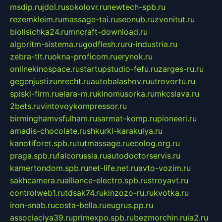
msdip.ru
jdol.ru
sokolovr.ru
newtech-spb.ru
rezemkleim.ru
massage-tai.ru
seonub.ru
zvonitut.ru
biolisichka24.ru
mncraft-download.ru
algoritm-sistema.ru
godflesh.ru
ru-industria.ru
zebra-tlt.ru
okna-proficom.ru
erynok.ru
onlinekinospace.ru
startupstudio-fefu.ru
zarges-ru.ru
gegenjustizunrecht.ru
autobalashov.ru
utrovortu.ru
spiski-firm.ru
elara-m.ru
kinomusorka.ru
mkcslava.ru
2bets.ru
vintovoykompressor.ru
birminghamvsfulham.ru
sarmat-komp.ru
pioneeri.ru
amadis-chocolate.ru
shkurki-karakulya.ru
kanotiforet.spb.ru
tutmassage.ru
ecolog.org.ru
praga.spb.ru
falcorussia.ru
autodoctorservis.ru
kamertondom.spb.ru
net-life.net.ru
avto-vozim.ru
sakhcamera.ru
alliance-electro.spb.ru
stroyavt.ru
controlweb1.ru
tdsak74.ru
kinzozo-ru.ru
kvotka.ru
iron-snab.ru
costa-bella.ru
eugrus.pp.ru
associaciya39.ru
primexpo.spb.ru
bezmorchin.ru
ia2.ru