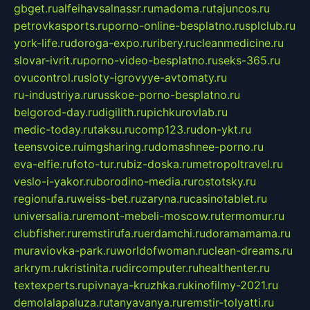
gbget.ru
alfeihavsalnassr.ru
madoma.ru
tajuncos.ru
petrovkasports.ru
porno-online-besplatno.ru
splclub.ru
york-life.ru
doroga-expo.ru
ribery.ru
cleanmedicine.ru
slovar-ivrit.ru
porno-video-besplatno.ru
seks-365.ru
ovucontrol.ru
sloty-igrovyye-avtomaty.ru
ru-industriya.ru
russkoe-porno-besplatno.ru
belgorod-day.ru
digilith.ru
pichkurovlab.ru
medic-today.ru
taksu.ru
comp123.ru
don-ykt.ru
teensvoice.ru
imgsharing.ru
domashnee-porno.ru
eva-elfie.ru
foto-tur.ru
biz-doska.ru
metropoltravel.ru
veslo-i-yakor.ru
borodino-media.ru
rostotsky.ru
regionufa.ru
weiss-bet.ru
zaryna.ru
casinotablet.ru
universalia.ru
remont-mebeli-moscow.ru
termomur.ru
clubfisher.ru
remstirufa.ru
erdamchi.ru
doramamama.ru
muraviovka-park.ru
worldofwoman.ru
clean-dreams.ru
arkrym.ru
kristinita.ru
dircomputer.ru
healthenter.ru
textexperts.ru
pivnaya-kruzhka.ru
kinofilmy-2021.ru
demolalapaluza.ru
tanyavanya.ru
remstir-tolyatti.ru