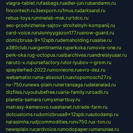
viagra-tablet.ru
fasbags.ru
adler-jun.ru
bandamn.ru
fincontech.ru
3sexporn.ru
1mus.ru
darksand.ru
rebus-toys.ru
minelab-msk.ru
rtdco.ru
seo-prodvizhenie-sajtov-stroitelnyh-kompanij.ru
card-voice.ru
rulonnyygazon177.ru
snow-guard.ru
domizbrusa-9x12spb.ru
demaholding.ru
aalse.ru
a380club.ru
argentinamia.ru
perkoka.ru
movie-one.ru
perk-oka.ru
g-octopus.ru
sibarchives.ru
andreislyusar.ru
naruto-x.ru
pursefactory.ru
tor-lyubov-i-grom.ru
spayderhed-2022.ru
movieone.ru
evro-dez.ru
webamator.ru
ma-absolut1.ru
avtopomosch27.ru
nv-750.ru
news-plain.ru
nertansaga.ru
delanalad.ru
dizfiles.ru
youtubefree.ru
aria-family.ru
roadli.ru
planeta-samara.ru
mysmartbuy.ru
matrasy-kemerovo.ru
ashanet.ru
trade-farm.ru
dotcustoms.ru
domizbrusa9x12spb.ru
autodamp.ru
narasimha.ru
djcommodities.ru
nv750.ru
x-ton.ru
newsplain.ru
cardvoice.ru
modopaper.ru
manunae.ru