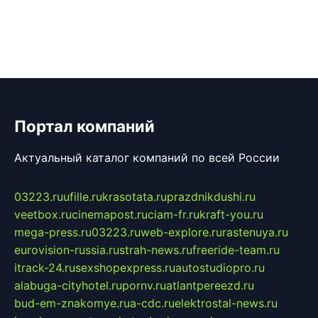
Портал компаний
Актуальный каталог компаний по всей России
03223.ru
ufille.ru
krasotata.ru
prazdnikdushi.ru
veetbox.ru
cinemapost.ru
ciam-fr.ru
kraft-you.ru
mega-press.ru
03223.ru
web-explore.ru
rastenuya.ru
eurovision-russia.ru
strah-news.ru
freeride-team.ru
itrack-24.ru
sexshopexpress.ru
autostudiopro.ru
alabuga-cityhotel.ru
pornv.ru
atlantpereezd.ru
bud-em-znakomye.ru
a-cdc.ru
elektrostal-news.ru