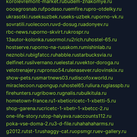
korolevremont-market.ru
budem-znakomye.ru
oooagrosnab.ru
fpodaso.ru
emfire.ru
pro-otdelky.ru
ukrasotki.ru
seksuzbek.ru
seks-uzbek.ru
porno-vk.ru
sovratili.ru
olecoon.ru
vd-dosug.ru
adonyev.ru
rbc-news.ru
porno-skvirt.ru
krospr.ru
13autor-kolonka.ru
sormol.ru
2rich.ru
hostel-65.ru
hostserve.ru
porno-na-russkom.ru
mishinlab.ru
neznobi.ru
bigfatcc.ru
habble.ru
starbucksvia.ru
delfinet.ru
silvernano.ru
elestal.ru
vektor-doroga.ru
velotrenajery.ru
pronso54.ru
lenasever.ru
lovinskix.ru
show-pets.ru
smartnews03.ru
discofoxworld.ru
miraclecoon.ru
pongup.ru
hostel65.ru
liura.ru
glasspb.ru
firehunters.ru
gribowo.ru
gnalis.ru
bulkitula.ru
hometown-france.ru
1-xbeticricetc-1-xbetti-5.ru
shop-garena.ru
cricetc-1-xbetr-1-xbetcc-2.ru
one-life-story.ru
top-halyava.ru
accounts112.ru
poka-vse-doma-2.ru
3-d-file.ru
hahahaharms.ru
g2012.ru
tst-1.ru
shaggy-cat.ru
opsmgr.ru
ev-gallery.ru