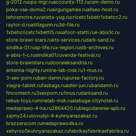
g-2012.ru
ops-mgr.ru
accounts-112.ru
csm-demo.ru
poka-vse-doma2.ru
airgungames.ru
allseo-host.ru
tehosmotre.ru
varieta-yug.ru
cricetc1xbetr1xbetcc2.ru
raytor-d.ru
atillagunn.ru
3d-file.ru
1xbeticricetc1xbetti5.ru
uafoot-statti.ru
e-abis1c.ru
store-brawl-stars.ru
kts-services.ru
dark-sand.ru
sindika-01.ru
sp-life.ru
x-legion.ru
sib-archives.ru
e-abis-1-c.ru
sindika01.ru
venda-festival.ru
store-brawlstars.ru
dooraleksandria.ru
antenna-highly.ru
mine-lab-msk.ru
1-mus.ru
3-sex-porn.ru
ban-damn.ru
purse-factory.ru
viagra-tablet.ru
fasbags.ru
adler-jun.ru
bandamn.ru
fincontech.ru
3sexporn.ru
1mus.ru
darksand.ru
rebus-toys.ru
minelab-msk.ru
alabuga-cityhotel.ru
medsprawo-4-ka.ru
2864420.ru
blagodarenie-spb.ru
zajmy24.ru
tovudyi-4-kuhnyanazakaz.ru
brazzerscom.ru
medsprawo4ka.ru
xehyroo5kuhnyanazakaz.ru
fabrikayfabrikaefabrika.ru