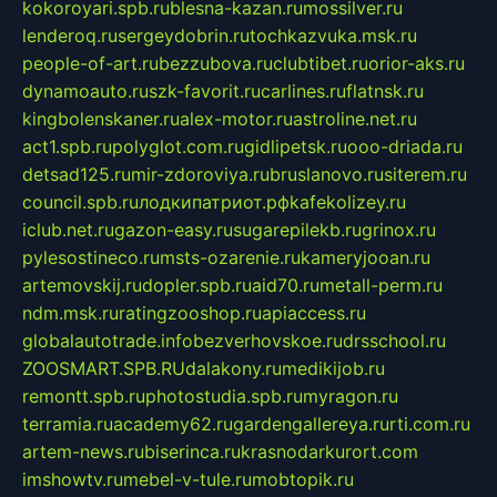
kokoroyari.spb.ru
blesna-kazan.ru
mossilver.ru
lenderoq.ru
sergeydobrin.ru
tochkazvuka.msk.ru
people-of-art.ru
bezzubova.ru
clubtibet.ru
orior-aks.ru
dynamoauto.ru
szk-favorit.ru
carlines.ru
flatnsk.ru
kingbolenskaner.ru
alex-motor.ru
astroline.net.ru
act1.spb.ru
polyglot.com.ru
gidlipetsk.ru
ooo-driada.ru
detsad125.ru
mir-zdoroviya.ru
bruslanovo.ru
siterem.ru
council.spb.ru
лодкипатриот.рф
kafekolizey.ru
iclub.net.ru
gazon-easy.ru
sugarepilekb.ru
grinox.ru
pylesostineco.ru
msts-ozarenie.ru
kameryjooan.ru
artemovskij.ru
dopler.spb.ru
aid70.ru
metall-perm.ru
ndm.msk.ru
ratingzooshop.ru
apiaccess.ru
globalautotrade.info
bezverhovskoe.ru
drsschool.ru
ZOOSMART.SPB.RU
dalakony.ru
medikijob.ru
remontt.spb.ru
photostudia.spb.ru
myragon.ru
terramia.ru
academy62.ru
gardengallereya.ru
rti.com.ru
artem-news.ru
biserinca.ru
krasnodarkurort.com
imshowtv.ru
mebel-v-tule.ru
mobtopik.ru