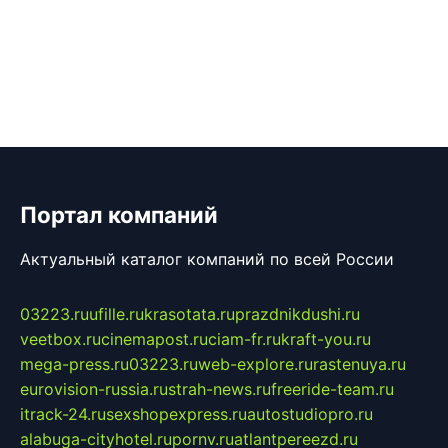
Портал компаний
Актуальный каталог компаний по всей России
03223.ru
ufille.ru
krasotata.ru
prazdnikdushi.ru
veetbox.ru
cinemapost.ru
ciam-fr.ru
kraft-you.ru
mega-press.ru
03223.ru
web-explore.ru
rastenuya.ru
eurovision-russia.ru
strah-news.ru
freeride-team.ru
itrack-24.ru
sexshopexpress.ru
autostudiopro.ru
alabuga-cityhotel.ru
pornv.ru
atlantpereezd.ru