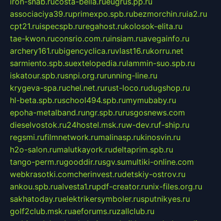
iron-snab.ru
costa-bella.ru
eugrus.pp.ru
associaciya39.ru
primexpo.spb.ru
bezmorchin.ru
ia2.ru
cpt21.ru
ispecspb.ru
regahost.ru
kolosok-elita.ru
tae-kwon.ru
consrio.com.ru
insiam.ru
avegainfo.ru
archery161.ru
bigencyclica.ru
vlast16.ru
korru.net
sarmiento.spb.su
extelopedia.ru
lammin-suo.spb.ru
iskatour.spb.ru
snpi.org.ru
running-line.ru
krygeva-spa.ru
chel.net.ru
rust-loco.ru
dugshop.ru
hl-beta.spb.ru
school494.spb.ru
mymubaby.ru
epoha-metalband.ru
ngr.spb.ru
rusgosnews.com
dieselvostok.ru
24hostel.msk.ru
w-dev.ru
f-ship.ru
regsmi.ru
filmnetwork.ru
malinasp.ru
kinosvin.ru
h2o-salon.ru
malutkayork.ru
deltaprim.spb.ru
tango-perm.ru
gooddir.ru
sgv.su
multiki-online.com
webkrasotki.com
cherinvest.ru
detskiy-ostrov.ru
ankou.spb.ru
alvesta1.ru
pdf-creator.ru
nix-files.org.ru
sakhatoday.ru
elektrikersymboler.ru
sputnikyes.ru
golf2club.msk.ru
aeforums.ru
zallclub.ru