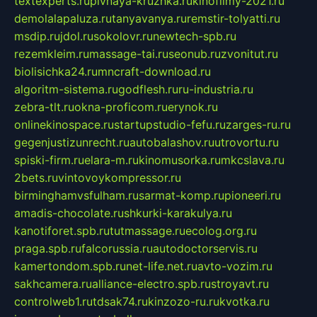
textexperts.ru
pivnaya-kruzhka.ru
kinofilmy-2021.ru
demolalapaluza.ru
tanyavanya.ru
remstir-tolyatti.ru
msdip.ru
jdol.ru
sokolovr.ru
newtech-spb.ru
rezemkleim.ru
massage-tai.ru
seonub.ru
zvonitut.ru
biolisichka24.ru
mncraft-download.ru
algoritm-sistema.ru
godflesh.ru
ru-industria.ru
zebra-tlt.ru
okna-proficom.ru
erynok.ru
onlinekinospace.ru
startupstudio-fefu.ru
zarges-ru.ru
gegenjustizunrecht.ru
autobalashov.ru
utrovortu.ru
spiski-firm.ru
elara-m.ru
kinomusorka.ru
mkcslava.ru
2bets.ru
vintovoykompressor.ru
birminghamvsfulham.ru
sarmat-komp.ru
pioneeri.ru
amadis-chocolate.ru
shkurki-karakulya.ru
kanotiforet.spb.ru
tutmassage.ru
ecolog.org.ru
praga.spb.ru
falcorussia.ru
autodoctorservis.ru
kamertondom.spb.ru
net-life.net.ru
avto-vozim.ru
sakhcamera.ru
alliance-electro.spb.ru
stroyavt.ru
controlweb1.ru
tdsak74.ru
kinzozo-ru.ru
kvotka.ru