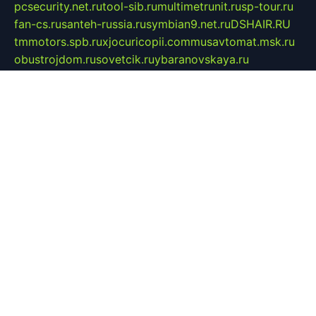
pcsecurity.net.ru
tool-sib.ru
multimetrunit.ru
sp-tour.ru
fan-cs.ru
santeh-russia.ru
symbian9.net.ru
DSHAIR.RU
tmmotors.spb.ru
xjocuricopii.com
musavtomat.msk.ru
obustrojdom.ru
sovetcik.ru
ybaranovskaya.ru
ppknews.ru
cult-alshei.ru
JAPANRUSSIA.RU
proekciyamebel.ru
imper-finans.ru
rim.org.ru
glamourai.ru
brassminus.ru
zabor-pro.ru
ftn.pp.ru
dorogoe58.ru
laimengpacker.ru
kuzova-zapchasti.ru
sageerp.ru
taxodrom.ru
dsrazvitie.ru
hardcity.net.ru
ratinghomegames.ru
topservice25.ru
gubernyan.ru
gtglasslined.ru
ii4.ru
tssport.spb.ru
andorra24.com
blackwallstreet.ru
oboimos.ru
optim-doors.com.ru
ikuch.ru
nycr.org.ru
npa21.ru
vremya-ch.spb.ru
desert000.ru
ivtorgi.ru
ifiori.ru
catalog-statei.ru
dcv.org.ru
spetsmaster174.ru
ipkameryhiseeu.ru
dum26.ru
ruspol.spb.ru
fr-opendp.ru
kam-solnyshko.ru
cheyenne-arapaho.ru
sevzapmetal.spb.ru
ted-lapidus.spb.ru
parasite-eliminator.ru