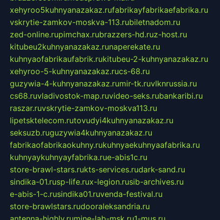
xehyroo5kuhnyanazakaz.ru
fabrikayfabrikaefabrika.ru
vskrytie-zamkov-moskva-113.ru
biletnadom.ru
zed-online.ru
pimchax.ru
brazzers-hd.ru
z-host.ru
kitubeu2kuhnyanazakaz.ru
naperekate.ru
kuhnyaofabrikaufabrik.ru
kitubeu-2-kuhnyanazakaz.ru
xehyroo-5-kuhnyanazakaz.ru
cs-68.ru
guzywia-4-kuhnyanazakaz.ru
mir-tk.ru
vlknrussia.ru
cs68.ru
vladivostok-map.ru
video-seks.ru
bankaribi.ru
raszar.ru
vskrytie-zamkov-moskva113.ru
lipetsktelecom.ru
tovudyi4kuhnyanazakaz.ru
seksuzb.ru
guzywia4kuhnyanazakaz.ru
fabrikaofabrikaokuhny.ru
kuhnyaekuhnyaafabrika.ru
kuhnyaykuhnyayfabrika.ru
e-abis1c.ru
store-brawl-stars.ru
kts-services.ru
dark-sand.ru
sindika-01.ru
sp-life.ru
x-legion.ru
sib-archives.ru
e-abis-1-c.ru
sindika01.ru
venda-festival.ru
store-brawlstars.ru
dooraleksandria.ru
antenna-highly.ru
mine-lab-msk.ru
1-mus.ru