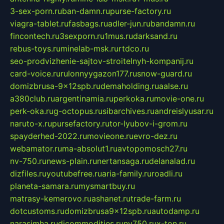
3-sex-porn.ru
ban-damn.ru
purse-factory.ru
viagra-tablet.ru
fasbags.ru
adler-jun.ru
bandamn.ru
fincontech.ru
3sexporn.ru
1mus.ru
darksand.ru
rebus-toys.ru
minelab-msk.ru
rtdco.ru
seo-prodvizhenie-sajtov-stroitelnyh-kompanij.ru
card-voice.ru
rulonnyygazon177.ru
snow-guard.ru
domizbrusa-9x12spb.ru
demaholding.ru
aalse.ru
a380club.ru
argentinamia.ru
perkoka.ru
movie-one.ru
perk-oka.ru
g-octopus.ru
sibarchives.ru
andreislyusar.ru
naruto-x.ru
pursefactory.ru
tor-lyubov-i-grom.ru
spayderhed-2022.ru
movieone.ru
evro-dez.ru
webamator.ru
ma-absolut1.ru
avtopomosch27.ru
nv-750.ru
news-plain.ru
nertansaga.ru
delanalad.ru
dizfiles.ru
youtubefree.ru
aria-family.ru
roadli.ru
planeta-samara.ru
mysmartbuy.ru
matrasy-kemerovo.ru
ashanet.ru
trade-farm.ru
dotcustoms.ru
domizbrusa9x12spb.ru
autodamp.ru
narasimha.ru
djcommodities.ru
nv750.ru
x-ton.ru