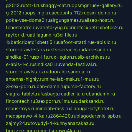
g2012.ru
tst-1.ru
shaggy-cat.ru
opsmgr.ru
ev-gallery.ru
g-2012.ru
ops-mgr.ru
accounts-112.ru
csm-demo.ru
poka-vse-doma2.ru
airgungames.ru
allseo-host.ru
tehosmotre.ru
varieta-yug.ru
cricetc1xbetr1xbetcc2.ru
raytor-d.ru
atillagunn.ru
3d-file.ru
1xbeticricetc1xbetti5.ru
uafoot-statti.ru
e-abis1c.ru
store-brawl-stars.ru
kts-services.ru
dark-sand.ru
sindika-01.ru
sp-life.ru
x-legion.ru
sib-archives.ru
e-abis-1-c.ru
sindika01.ru
venda-festival.ru
store-brawlstars.ru
dooraleksandria.ru
antenna-highly.ru
mine-lab-msk.ru
1-mus.ru
3-sex-porn.ru
ban-damn.ru
purse-factory.ru
viagra-tablet.ru
fasbags.ru
adler-jun.ru
bandamn.ru
fincontech.ru
3sexporn.ru
1mus.ru
darksand.ru
rebus-toys.ru
minelab-msk.ru
alabuga-cityhotel.ru
medsprawo-4-ka.ru
2864420.ru
blagodarenie-spb.ru
zajmy24.ru
tovudyi-4-kuhnyanazakaz.ru
brazzerscom.ru
medsprawo4ka.ru