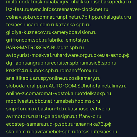
multimodal.msk.ru
habaigry.ru
haikko.ru
sobakopedia.ru
isz-fest.ru
ewnc.info
screensaver-clock.net.ru
volnav.spb.ru
comnat.ru
npf.net.ru
7bit.pp.ru
kalugatur.ru
tesiaes.ru
card.com.ru
kazanka.spb.ru
gildiya-kuznecov.ru
kameryboavision.ru
griffoncom.spb.ru
fabrika-emotsiy.ru
PARK-MATROSOVA.RU
agat.spb.ru
avtoyurist-moskva1.ru
hardware.org.ru
схема-авто.рф
dg-lab.ru
angrup.ru
recruiter.spb.ru
music8.spb.ru
krsk124.ru
kubok.spb.ru
romanofforex.ru
analitikaplus.ru
spyonline.ru
zosikamery.ru
sloboda-ural.pp.ru
AUTO-COM.SU
hohota.net
alimy.ru
online-z.com
aromat-vostoka.ru
otdelkaexp.ru
mobilvest.ru
bbd.net.ru
mebelshop.msk.ru
smp-forum.ru
bastion-td.ru
kosmoscreative.ru
avrmotors.ru
art-galadesign.ru
tiffany-c.ru
ecostep-samara.ru
d-p.spb.ru
галактика73.рф
sko.com.ru
davitamebel-spb.ru
fotsis.ru
tesiaes.ru