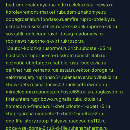
bud-em-znakomye.ru
a-cdc.ru
elektrostal-news.ru
korolevremont-market.ru
budem-znakomye.ru
oooagrosnab.ru
fpodaso.ru
emfire.ru
pro-otdelky.ru
ukrasotki.ru
seksuzbek.ru
seks-uzbek.ru
porno-vk.ru
sovratili.ru
olecoon.ru
vd-dosug.ru
adonyev.ru
rbc-news.ru
porno-skvirt.ru
krospr.ru
13autor-kolonka.ru
sormol.ru
2rich.ru
hostel-65.ru
hostserve.ru
porno-na-russkom.ru
mishinlab.ru
neznobi.ru
bigfatcc.ru
habble.ru
starbucksvia.ru
delfinet.ru
silvernano.ru
elestal.ru
vektor-doroga.ru
velotrenajery.ru
pronso54.ru
lenasever.ru
lovinskix.ru
show-pets.ru
smartnews03.ru
discofoxworld.ru
miraclecoon.ru
pongup.ru
hostel65.ru
liura.ru
glasspb.ru
firehunters.ru
gribowo.ru
gnalis.ru
bulkitula.ru
hometown-france.ru
1-xbeticricetc-1-xbetti-5.ru
shop-garena.ru
cricetc-1-xbetr-1-xbetcc-2.ru
one-life-story.ru
top-halyava.ru
accounts112.ru
poka-vse-doma-2.ru
3-d-file.ru
hahahaharms.ru