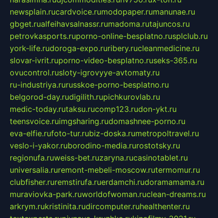
newsplain.ru
cardvoice.ru
modopaper.ru
manunae.ru
gbget.ru
alfeihavsalnassr.ru
madoma.ru
tajuncos.ru
petrovkasports.ru
porno-online-besplatno.ru
splclub.ru
york-life.ru
doroga-expo.ru
ribery.ru
cleanmedicine.ru
slovar-ivrit.ru
porno-video-besplatno.ru
seks-365.ru
ovucontrol.ru
sloty-igrovyye-avtomaty.ru
ru-industriya.ru
russkoe-porno-besplatno.ru
belgorod-day.ru
digilith.ru
pichkurovlab.ru
medic-today.ru
taksu.ru
comp123.ru
don-ykt.ru
teensvoice.ru
imgsharing.ru
domashnee-porno.ru
eva-elfie.ru
foto-tur.ru
biz-doska.ru
metropoltravel.ru
veslo-i-yakor.ru
borodino-media.ru
rostotsky.ru
regionufa.ru
weiss-bet.ru
zaryna.ru
casinotablet.ru
universalia.ru
remont-mebeli-moscow.ru
termomur.ru
clubfisher.ru
remstirufa.ru
erdamchi.ru
doramamama.ru
muraviovka-park.ru
worldofwoman.ru
clean-dreams.ru
arkrym.ru
kristinita.ru
dircomputer.ru
healthenter.ru