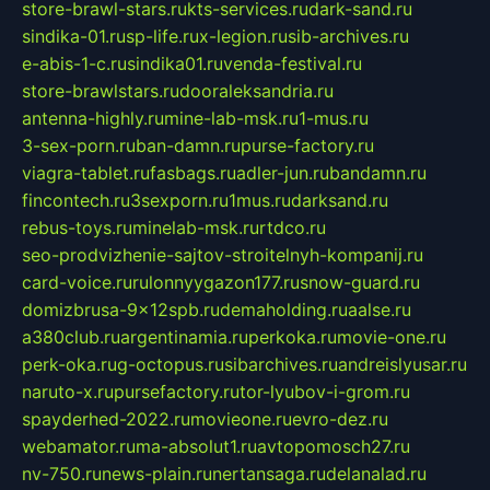
store-brawl-stars.ru
kts-services.ru
dark-sand.ru
sindika-01.ru
sp-life.ru
x-legion.ru
sib-archives.ru
e-abis-1-c.ru
sindika01.ru
venda-festival.ru
store-brawlstars.ru
dooraleksandria.ru
antenna-highly.ru
mine-lab-msk.ru
1-mus.ru
3-sex-porn.ru
ban-damn.ru
purse-factory.ru
viagra-tablet.ru
fasbags.ru
adler-jun.ru
bandamn.ru
fincontech.ru
3sexporn.ru
1mus.ru
darksand.ru
rebus-toys.ru
minelab-msk.ru
rtdco.ru
seo-prodvizhenie-sajtov-stroitelnyh-kompanij.ru
card-voice.ru
rulonnyygazon177.ru
snow-guard.ru
domizbrusa-9x12spb.ru
demaholding.ru
aalse.ru
a380club.ru
argentinamia.ru
perkoka.ru
movie-one.ru
perk-oka.ru
g-octopus.ru
sibarchives.ru
andreislyusar.ru
naruto-x.ru
pursefactory.ru
tor-lyubov-i-grom.ru
spayderhed-2022.ru
movieone.ru
evro-dez.ru
webamator.ru
ma-absolut1.ru
avtopomosch27.ru
nv-750.ru
news-plain.ru
nertansaga.ru
delanalad.ru