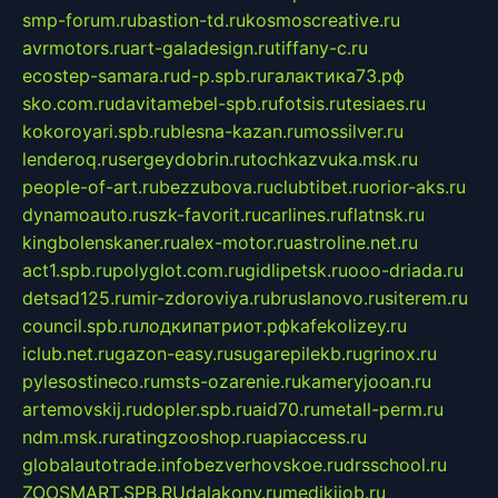
smp-forum.ru
bastion-td.ru
kosmoscreative.ru
avrmotors.ru
art-galadesign.ru
tiffany-c.ru
ecostep-samara.ru
d-p.spb.ru
галактика73.рф
sko.com.ru
davitamebel-spb.ru
fotsis.ru
tesiaes.ru
kokoroyari.spb.ru
blesna-kazan.ru
mossilver.ru
lenderoq.ru
sergeydobrin.ru
tochkazvuka.msk.ru
people-of-art.ru
bezzubova.ru
clubtibet.ru
orior-aks.ru
dynamoauto.ru
szk-favorit.ru
carlines.ru
flatnsk.ru
kingbolenskaner.ru
alex-motor.ru
astroline.net.ru
act1.spb.ru
polyglot.com.ru
gidlipetsk.ru
ooo-driada.ru
detsad125.ru
mir-zdoroviya.ru
bruslanovo.ru
siterem.ru
council.spb.ru
лодкипатриот.рф
kafekolizey.ru
iclub.net.ru
gazon-easy.ru
sugarepilekb.ru
grinox.ru
pylesostineco.ru
msts-ozarenie.ru
kameryjooan.ru
artemovskij.ru
dopler.spb.ru
aid70.ru
metall-perm.ru
ndm.msk.ru
ratingzooshop.ru
apiaccess.ru
globalautotrade.info
bezverhovskoe.ru
drsschool.ru
ZOOSMART.SPB.RU
dalakony.ru
medikijob.ru