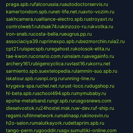
praga.spb.ru
falcorussia.ru
autodoctorservis.ru
kamertondom.spb.ru
net-life.net.ru
avto-vozim.ru
sakhcamera.ru
alliance-electro.spb.ru
stroyavt.ru
controlweb1.ru
tdsak74.ru
kinzozo-ru.ru
kvotka.ru
iron-snab.ru
costa-bella.ru
eugrus.pp.ru
associaciya39.ru
primexpo.spb.ru
bezmorchin.ru
ia2.ru
cpt21.ru
ispecspb.ru
regahost.ru
kolosok-elita.ru
tae-kwon.ru
consrio.com.ru
insiam.ru
avegainfo.ru
archery161.ru
bigencyclica.ru
vlast16.ru
korru.net
sarmiento.spb.su
extelopedia.ru
lammin-suo.spb.ru
iskatour.spb.ru
snpi.org.ru
running-line.ru
krygeva-spa.ru
chel.net.ru
rust-loco.ru
dugshop.ru
hl-beta.spb.ru
school494.spb.ru
mymubaby.ru
epoha-metalband.ru
ngr.spb.ru
rusgosnews.com
dieselvostok.ru
24hostel.msk.ru
w-dev.ru
f-ship.ru
regsmi.ru
filmnetwork.ru
malinasp.ru
kinosvin.ru
h2o-salon.ru
malutkayork.ru
deltaprim.spb.ru
tango-perm.ru
gooddir.ru
sgv.su
multiki-online.com