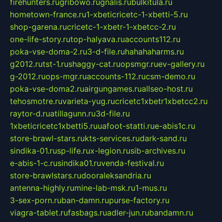
firehunters.ru
gribowo.ru
gnalis.ru
bulkitula.ru
hometown-france.ru
1-xbeticricetc-1-xbetti-5.ru
shop-garena.ru
cricetc-1-xbetr-1-xbetcc-2.ru
one-life-story.ru
top-halyava.ru
accounts112.ru
poka-vse-doma-2.ru
3-d-file.ru
hahahaharms.ru
g2012.ru
tst-1.ru
shaggy-cat.ru
opsmgr.ru
ev-gallery.ru
g-2012.ru
ops-mgr.ru
accounts-112.ru
csm-demo.ru
poka-vse-doma2.ru
airgungames.ru
allseo-host.ru
tehosmotre.ru
varieta-yug.ru
cricetc1xbetr1xbetcc2.ru
raytor-d.ru
atillagunn.ru
3d-file.ru
1xbeticricetc1xbetti5.ru
uafoot-statti.ru
e-abis1c.ru
store-brawl-stars.ru
kts-services.ru
dark-sand.ru
sindika-01.ru
sp-life.ru
x-legion.ru
sib-archives.ru
e-abis-1-c.ru
sindika01.ru
venda-festival.ru
store-brawlstars.ru
dooraleksandria.ru
antenna-highly.ru
mine-lab-msk.ru
1-mus.ru
3-sex-porn.ru
ban-damn.ru
purse-factory.ru
viagra-tablet.ru
fasbags.ru
adler-jun.ru
bandamn.ru