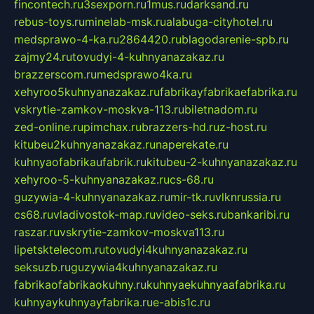
fincontech.ru
3sexporn.ru
1mus.ru
darksand.ru
rebus-toys.ru
minelab-msk.ru
alabuga-cityhotel.ru
medsprawo-4-ka.ru
2864420.ru
blagodarenie-spb.ru
zajmy24.ru
tovudyi-4-kuhnyanazakaz.ru
brazzerscom.ru
medsprawo4ka.ru
xehyroo5kuhnyanazakaz.ru
fabrikayfabrikaefabrika.ru
vskrytie-zamkov-moskva-113.ru
biletnadom.ru
zed-online.ru
pimchax.ru
brazzers-hd.ru
z-host.ru
kitubeu2kuhnyanazakaz.ru
naperekate.ru
kuhnyaofabrikaufabrik.ru
kitubeu-2-kuhnyanazakaz.ru
xehyroo-5-kuhnyanazakaz.ru
cs-68.ru
guzywia-4-kuhnyanazakaz.ru
mir-tk.ru
vlknrussia.ru
cs68.ru
vladivostok-map.ru
video-seks.ru
bankaribi.ru
raszar.ru
vskrytie-zamkov-moskva113.ru
lipetsktelecom.ru
tovudyi4kuhnyanazakaz.ru
seksuzb.ru
guzywia4kuhnyanazakaz.ru
fabrikaofabrikaokuhny.ru
kuhnyaekuhnyaafabrika.ru
kuhnyaykuhnyayfabrika.ru
e-abis1c.ru