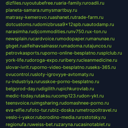
dizfiles.ru
youtubefree.ru
aria-family.ru
roadli.ru
planeta-samara.ru
mysmartbuy.ru
matrasy-kemerovo.ru
ashanet.ru
trade-farm.ru
dotcustoms.ru
domizbrusa9x12spb.ru
autodamp.ru
narasimha.ru
djcommodities.ru
nv750.ru
x-ton.ru
newsplain.ru
cardvoice.ru
modopaper.ru
manunae.ru
gbget.ru
alfeihavsalnassr.ru
madoma.ru
tajuncos.ru
petrovkasports.ru
porno-online-besplatno.ru
splclub.ru
york-life.ru
doroga-expo.ru
ribery.ru
cleanmedicine.ru
slovar-ivrit.ru
porno-video-besplatno.ru
seks-365.ru
ovucontrol.ru
sloty-igrovyye-avtomaty.ru
ru-industriya.ru
russkoe-porno-besplatno.ru
belgorod-day.ru
digilith.ru
pichkurovlab.ru
medic-today.ru
taksu.ru
comp123.ru
don-ykt.ru
teensvoice.ru
imgsharing.ru
domashnee-porno.ru
eva-elfie.ru
foto-tur.ru
biz-doska.ru
metropoltravel.ru
veslo-i-yakor.ru
borodino-media.ru
rostotsky.ru
regionufa.ru
weiss-bet.ru
zaryna.ru
casinotablet.ru