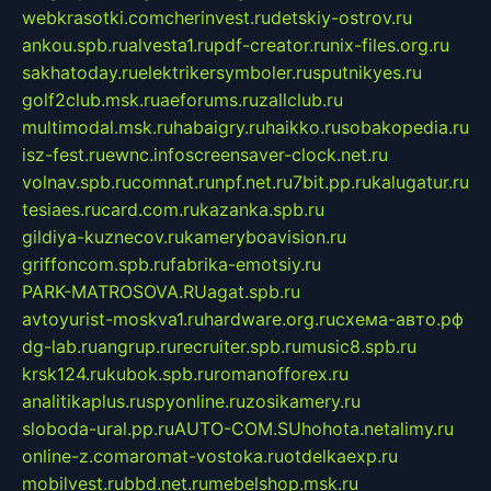
webkrasotki.com
cherinvest.ru
detskiy-ostrov.ru
ankou.spb.ru
alvesta1.ru
pdf-creator.ru
nix-files.org.ru
sakhatoday.ru
elektrikersymboler.ru
sputnikyes.ru
golf2club.msk.ru
aeforums.ru
zallclub.ru
multimodal.msk.ru
habaigry.ru
haikko.ru
sobakopedia.ru
isz-fest.ru
ewnc.info
screensaver-clock.net.ru
volnav.spb.ru
comnat.ru
npf.net.ru
7bit.pp.ru
kalugatur.ru
tesiaes.ru
card.com.ru
kazanka.spb.ru
gildiya-kuznecov.ru
kameryboavision.ru
griffoncom.spb.ru
fabrika-emotsiy.ru
PARK-MATROSOVA.RU
agat.spb.ru
avtoyurist-moskva1.ru
hardware.org.ru
схема-авто.рф
dg-lab.ru
angrup.ru
recruiter.spb.ru
music8.spb.ru
krsk124.ru
kubok.spb.ru
romanofforex.ru
analitikaplus.ru
spyonline.ru
zosikamery.ru
sloboda-ural.pp.ru
AUTO-COM.SU
hohota.net
alimy.ru
online-z.com
aromat-vostoka.ru
otdelkaexp.ru
mobilvest.ru
bbd.net.ru
mebelshop.msk.ru