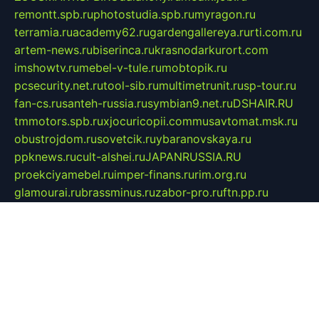
remontt.spb.ru
photostudia.spb.ru
myragon.ru
terramia.ru
academy62.ru
gardengallereya.ru
rti.com.ru
artem-news.ru
biserinca.ru
krasnodarkurort.com
imshowtv.ru
mebel-v-tule.ru
mobtopik.ru
pcsecurity.net.ru
tool-sib.ru
multimetrunit.ru
sp-tour.ru
fan-cs.ru
santeh-russia.ru
symbian9.net.ru
DSHAIR.RU
tmmotors.spb.ru
xjocuricopii.com
musavtomat.msk.ru
obustrojdom.ru
sovetcik.ru
ybaranovskaya.ru
ppknews.ru
cult-alshei.ru
JAPANRUSSIA.RU
proekciyamebel.ru
imper-finans.ru
rim.org.ru
glamourai.ru
brassminus.ru
zabor-pro.ru
ftn.pp.ru
dorogoe58.ru
laimengpacker.ru
kuzova-zapchasti.ru
sageerp.ru
taxodrom.ru
dsrazvitie.ru
hardcity.net.ru
ratinghomegames.ru
topservice25.ru
gubernyan.ru
gtglasslined.ru
ii4.ru
tssport.spb.ru
andorra24.com
blackwallstreet.ru
oboimos.ru
optim-doors.com.ru
ikuch.ru
nycr.org.ru
npa21.ru
vremya-ch.spb.ru
desert000.ru
ivtorgi.ru
ifiori.ru
catalog-statei.ru