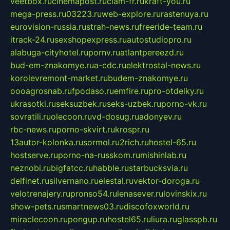
veetbox.ru
cinemapost.ru
ciam-fr.ru
kraft-you.ru
mega-press.ru
03223.ru
web-explore.ru
rastenuya.ru
eurovision-russia.ru
strah-news.ru
freeride-team.ru
itrack-24.ru
sexshopexpress.ru
autostudiopro.ru
alabuga-cityhotel.ru
pornv.ru
atlantpereezd.ru
bud-em-znakomye.ru
a-cdc.ru
elektrostal-news.ru
korolevremont-market.ru
budem-znakomye.ru
oooagrosnab.ru
fpodaso.ru
emfire.ru
pro-otdelky.ru
ukrasotki.ru
seksuzbek.ru
seks-uzbek.ru
porno-vk.ru
sovratili.ru
olecoon.ru
vd-dosug.ru
adonyev.ru
rbc-news.ru
porno-skvirt.ru
krospr.ru
13autor-kolonka.ru
sormol.ru
2rich.ru
hostel-65.ru
hostserve.ru
porno-na-russkom.ru
mishinlab.ru
neznobi.ru
bigfatcc.ru
habble.ru
starbucksvia.ru
delfinet.ru
silvernano.ru
elestal.ru
vektor-doroga.ru
velotrenajery.ru
pronso54.ru
lenasever.ru
lovinskix.ru
show-pets.ru
smartnews03.ru
discofoxworld.ru
miraclecoon.ru
pongup.ru
hostel65.ru
liura.ru
glasspb.ru