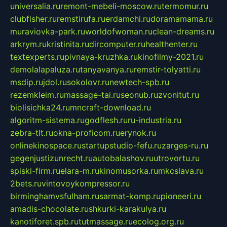
universalia.ru
remont-mebeli-moscow.ru
termomur.ru
clubfisher.ru
remstirufa.ru
erdamchi.ru
doramamama.ru
muraviovka-park.ru
worldofwoman.ru
clean-dreams.ru
arkrym.ru
kristinita.ru
dircomputer.ru
healthenter.ru
textexperts.ru
pivnaya-kruzhka.ru
kinofilmy-2021.ru
demolalapaluza.ru
tanyavanya.ru
remstir-tolyatti.ru
msdip.ru
jdol.ru
sokolovr.ru
newtech-spb.ru
rezemkleim.ru
massage-tai.ru
seonub.ru
zvonitut.ru
biolisichka24.ru
mncraft-download.ru
algoritm-sistema.ru
godflesh.ru
ru-industria.ru
zebra-tlt.ru
okna-proficom.ru
erynok.ru
onlinekinospace.ru
startupstudio-fefu.ru
zarges-ru.ru
gegenjustizunrecht.ru
autobalashov.ru
utrovortu.ru
spiski-firm.ru
elara-m.ru
kinomusorka.ru
mkcslava.ru
2bets.ru
vintovoykompressor.ru
birminghamvsfulham.ru
sarmat-komp.ru
pioneeri.ru
amadis-chocolate.ru
shkurki-karakulya.ru
kanotiforet.spb.ru
tutmassage.ru
ecolog.org.ru