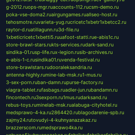
g-2012.ru
ops-mgr.ru
accounts-112.ru
csm-demo.ru
poka-vse-doma2.ru
airgungames.ru
allseo-host.ru
tehosmotre.ru
varieta-yug.ru
cricetc1xbetr1xbetcc2.ru
raytor-d.ru
atillagunn.ru
3d-file.ru
1xbeticricetc1xbetti5.ru
uafoot-statti.ru
e-abis1c.ru
store-brawl-stars.ru
kts-services.ru
dark-sand.ru
sindika-01.ru
sp-life.ru
x-legion.ru
sib-archives.ru
e-abis-1-c.ru
sindika01.ru
venda-festival.ru
store-brawlstars.ru
dooraleksandria.ru
antenna-highly.ru
mine-lab-msk.ru
1-mus.ru
3-sex-porn.ru
ban-damn.ru
purse-factory.ru
viagra-tablet.ru
fasbags.ru
adler-jun.ru
bandamn.ru
fincontech.ru
3sexporn.ru
1mus.ru
darksand.ru
rebus-toys.ru
minelab-msk.ru
alabuga-cityhotel.ru
medsprawo-4-ka.ru
2864420.ru
blagodarenie-spb.ru
zajmy24.ru
tovudyi-4-kuhnyanazakaz.ru
brazzerscom.ru
medsprawo4ka.ru