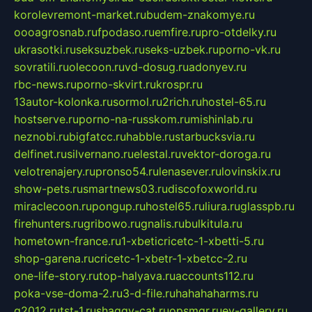
korolevremont-market.ru
budem-znakomye.ru
oooagrosnab.ru
fpodaso.ru
emfire.ru
pro-otdelky.ru
ukrasotki.ru
seksuzbek.ru
seks-uzbek.ru
porno-vk.ru
sovratili.ru
olecoon.ru
vd-dosug.ru
adonyev.ru
rbc-news.ru
porno-skvirt.ru
krospr.ru
13autor-kolonka.ru
sormol.ru
2rich.ru
hostel-65.ru
hostserve.ru
porno-na-russkom.ru
mishinlab.ru
neznobi.ru
bigfatcc.ru
habble.ru
starbucksvia.ru
delfinet.ru
silvernano.ru
elestal.ru
vektor-doroga.ru
velotrenajery.ru
pronso54.ru
lenasever.ru
lovinskix.ru
show-pets.ru
smartnews03.ru
discofoxworld.ru
miraclecoon.ru
pongup.ru
hostel65.ru
liura.ru
glasspb.ru
firehunters.ru
gribowo.ru
gnalis.ru
bulkitula.ru
hometown-france.ru
1-xbeticricetc-1-xbetti-5.ru
shop-garena.ru
cricetc-1-xbetr-1-xbetcc-2.ru
one-life-story.ru
top-halyava.ru
accounts112.ru
poka-vse-doma-2.ru
3-d-file.ru
hahahaharms.ru
g2012.ru
tst-1.ru
shaggy-cat.ru
opsmgr.ru
ev-gallery.ru