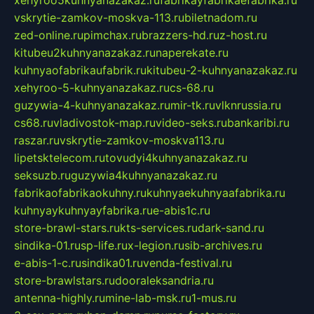
xehyroo5kuhnyanazakaz.ru
fabrikayfabrikaefabrika.ru
vskrytie-zamkov-moskva-113.ru
biletnadom.ru
zed-online.ru
pimchax.ru
brazzers-hd.ru
z-host.ru
kitubeu2kuhnyanazakaz.ru
naperekate.ru
kuhnyaofabrikaufabrik.ru
kitubeu-2-kuhnyanazakaz.ru
xehyroo-5-kuhnyanazakaz.ru
cs-68.ru
guzywia-4-kuhnyanazakaz.ru
mir-tk.ru
vlknrussia.ru
cs68.ru
vladivostok-map.ru
video-seks.ru
bankaribi.ru
raszar.ru
vskrytie-zamkov-moskva113.ru
lipetsktelecom.ru
tovudyi4kuhnyanazakaz.ru
seksuzb.ru
guzywia4kuhnyanazakaz.ru
fabrikaofabrikaokuhny.ru
kuhnyaekuhnyaafabrika.ru
kuhnyaykuhnyayfabrika.ru
e-abis1c.ru
store-brawl-stars.ru
kts-services.ru
dark-sand.ru
sindika-01.ru
sp-life.ru
x-legion.ru
sib-archives.ru
e-abis-1-c.ru
sindika01.ru
venda-festival.ru
store-brawlstars.ru
dooraleksandria.ru
antenna-highly.ru
mine-lab-msk.ru
1-mus.ru