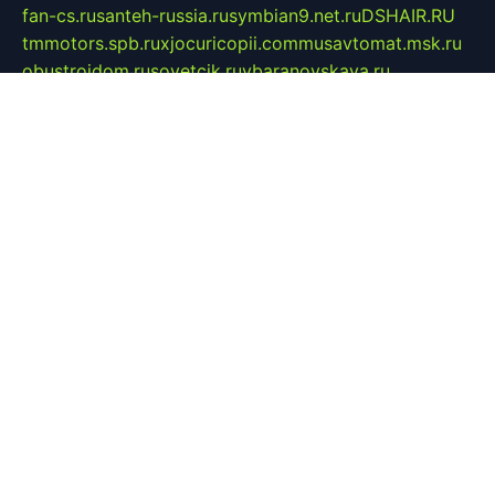
fan-cs.ru
santeh-russia.ru
symbian9.net.ru
DSHAIR.RU
tmmotors.spb.ru
xjocuricopii.com
musavtomat.msk.ru
obustrojdom.ru
sovetcik.ru
ybaranovskaya.ru
ppknews.ru
cult-alshei.ru
JAPANRUSSIA.RU
proekciyamebel.ru
imper-finans.ru
rim.org.ru
glamourai.ru
brassminus.ru
zabor-pro.ru
ftn.pp.ru
dorogoe58.ru
laimengpacker.ru
kuzova-zapchasti.ru
sageerp.ru
taxodrom.ru
dsrazvitie.ru
hardcity.net.ru
ratinghomegames.ru
topservice25.ru
gubernyan.ru
gtglasslined.ru
ii4.ru
tssport.spb.ru
andorra24.com
blackwallstreet.ru
oboimos.ru
optim-doors.com.ru
ikuch.ru
nycr.org.ru
npa21.ru
vremya-ch.spb.ru
desert000.ru
ivtorgi.ru
ifiori.ru
catalog-statei.ru
dcv.org.ru
spetsmaster174.ru
ipkameryhiseeu.ru
dum26.ru
ruspol.spb.ru
fr-opendp.ru
kam-solnyshko.ru
cheyenne-arapaho.ru
sevzapmetal.spb.ru
ted-lapidus.spb.ru
parasite-eliminator.ru
sigma-complete.ru
modernworld.ru
dama-moda.ru