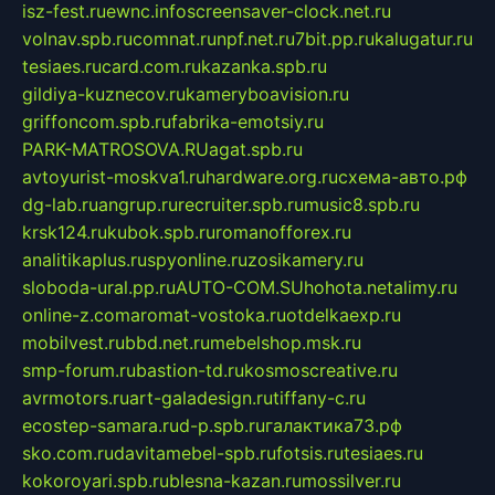
isz-fest.ru
ewnc.info
screensaver-clock.net.ru
volnav.spb.ru
comnat.ru
npf.net.ru
7bit.pp.ru
kalugatur.ru
tesiaes.ru
card.com.ru
kazanka.spb.ru
gildiya-kuznecov.ru
kameryboavision.ru
griffoncom.spb.ru
fabrika-emotsiy.ru
PARK-MATROSOVA.RU
agat.spb.ru
avtoyurist-moskva1.ru
hardware.org.ru
схема-авто.рф
dg-lab.ru
angrup.ru
recruiter.spb.ru
music8.spb.ru
krsk124.ru
kubok.spb.ru
romanofforex.ru
analitikaplus.ru
spyonline.ru
zosikamery.ru
sloboda-ural.pp.ru
AUTO-COM.SU
hohota.net
alimy.ru
online-z.com
aromat-vostoka.ru
otdelkaexp.ru
mobilvest.ru
bbd.net.ru
mebelshop.msk.ru
smp-forum.ru
bastion-td.ru
kosmoscreative.ru
avrmotors.ru
art-galadesign.ru
tiffany-c.ru
ecostep-samara.ru
d-p.spb.ru
галактика73.рф
sko.com.ru
davitamebel-spb.ru
fotsis.ru
tesiaes.ru
kokoroyari.spb.ru
blesna-kazan.ru
mossilver.ru