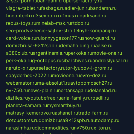
3-sex-porn.ru
ban-damn.ru
purse-factory.ru
viagra-tablet.ru
fasbags.ru
adler-jun.ru
bandamn.ru
fincontech.ru
3sexporn.ru
1mus.ru
darksand.ru
rebus-toys.ru
minelab-msk.ru
rtdco.ru
seo-prodvizhenie-sajtov-stroitelnyh-kompanij.ru
card-voice.ru
rulonnyygazon177.ru
snow-guard.ru
domizbrusa-9x12spb.ru
demaholding.ru
aalse.ru
a380club.ru
argentinamia.ru
perkoka.ru
movie-one.ru
perk-oka.ru
g-octopus.ru
sibarchives.ru
andreislyusar.ru
naruto-x.ru
pursefactory.ru
tor-lyubov-i-grom.ru
spayderhed-2022.ru
movieone.ru
evro-dez.ru
webamator.ru
ma-absolut1.ru
avtopomosch27.ru
nv-750.ru
news-plain.ru
nertansaga.ru
delanalad.ru
dizfiles.ru
youtubefree.ru
aria-family.ru
roadli.ru
planeta-samara.ru
mysmartbuy.ru
matrasy-kemerovo.ru
ashanet.ru
trade-farm.ru
dotcustoms.ru
domizbrusa9x12spb.ru
autodamp.ru
narasimha.ru
djcommodities.ru
nv750.ru
x-ton.ru