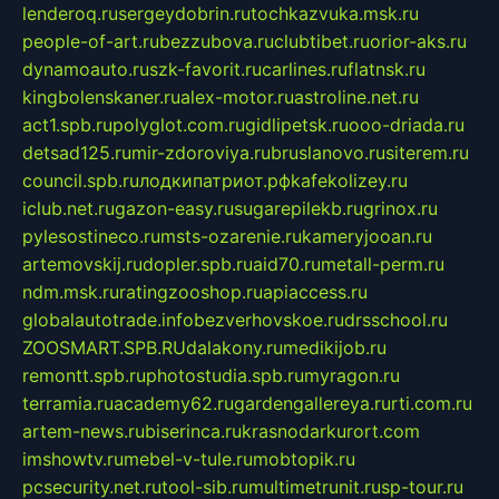
lenderoq.ru
sergeydobrin.ru
tochkazvuka.msk.ru
people-of-art.ru
bezzubova.ru
clubtibet.ru
orior-aks.ru
dynamoauto.ru
szk-favorit.ru
carlines.ru
flatnsk.ru
kingbolenskaner.ru
alex-motor.ru
astroline.net.ru
act1.spb.ru
polyglot.com.ru
gidlipetsk.ru
ooo-driada.ru
detsad125.ru
mir-zdoroviya.ru
bruslanovo.ru
siterem.ru
council.spb.ru
лодкипатриот.рф
kafekolizey.ru
iclub.net.ru
gazon-easy.ru
sugarepilekb.ru
grinox.ru
pylesostineco.ru
msts-ozarenie.ru
kameryjooan.ru
artemovskij.ru
dopler.spb.ru
aid70.ru
metall-perm.ru
ndm.msk.ru
ratingzooshop.ru
apiaccess.ru
globalautotrade.info
bezverhovskoe.ru
drsschool.ru
ZOOSMART.SPB.RU
dalakony.ru
medikijob.ru
remontt.spb.ru
photostudia.spb.ru
myragon.ru
terramia.ru
academy62.ru
gardengallereya.ru
rti.com.ru
artem-news.ru
biserinca.ru
krasnodarkurort.com
imshowtv.ru
mebel-v-tule.ru
mobtopik.ru
pcsecurity.net.ru
tool-sib.ru
multimetrunit.ru
sp-tour.ru