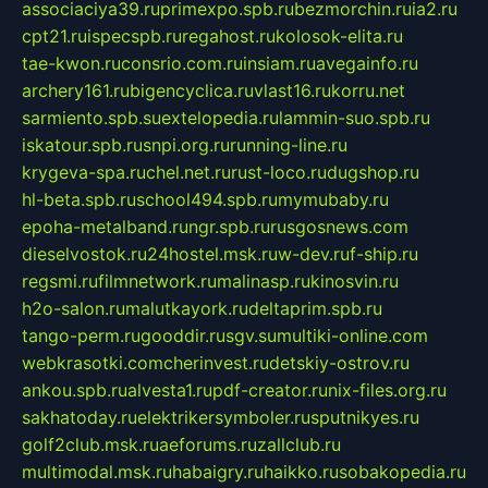
associaciya39.ru
primexpo.spb.ru
bezmorchin.ru
ia2.ru
cpt21.ru
ispecspb.ru
regahost.ru
kolosok-elita.ru
tae-kwon.ru
consrio.com.ru
insiam.ru
avegainfo.ru
archery161.ru
bigencyclica.ru
vlast16.ru
korru.net
sarmiento.spb.su
extelopedia.ru
lammin-suo.spb.ru
iskatour.spb.ru
snpi.org.ru
running-line.ru
krygeva-spa.ru
chel.net.ru
rust-loco.ru
dugshop.ru
hl-beta.spb.ru
school494.spb.ru
mymubaby.ru
epoha-metalband.ru
ngr.spb.ru
rusgosnews.com
dieselvostok.ru
24hostel.msk.ru
w-dev.ru
f-ship.ru
regsmi.ru
filmnetwork.ru
malinasp.ru
kinosvin.ru
h2o-salon.ru
malutkayork.ru
deltaprim.spb.ru
tango-perm.ru
gooddir.ru
sgv.su
multiki-online.com
webkrasotki.com
cherinvest.ru
detskiy-ostrov.ru
ankou.spb.ru
alvesta1.ru
pdf-creator.ru
nix-files.org.ru
sakhatoday.ru
elektrikersymboler.ru
sputnikyes.ru
golf2club.msk.ru
aeforums.ru
zallclub.ru
multimodal.msk.ru
habaigry.ru
haikko.ru
sobakopedia.ru