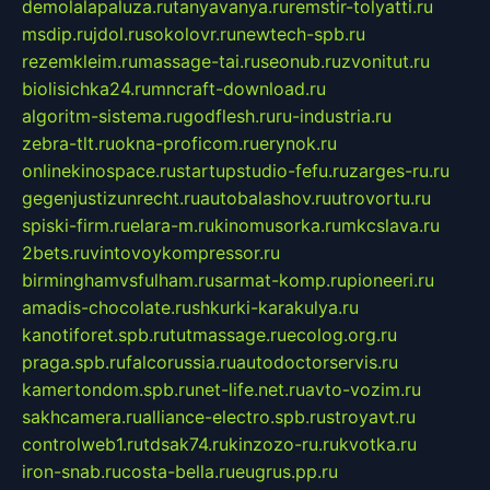
demolalapaluza.ru
tanyavanya.ru
remstir-tolyatti.ru
msdip.ru
jdol.ru
sokolovr.ru
newtech-spb.ru
rezemkleim.ru
massage-tai.ru
seonub.ru
zvonitut.ru
biolisichka24.ru
mncraft-download.ru
algoritm-sistema.ru
godflesh.ru
ru-industria.ru
zebra-tlt.ru
okna-proficom.ru
erynok.ru
onlinekinospace.ru
startupstudio-fefu.ru
zarges-ru.ru
gegenjustizunrecht.ru
autobalashov.ru
utrovortu.ru
spiski-firm.ru
elara-m.ru
kinomusorka.ru
mkcslava.ru
2bets.ru
vintovoykompressor.ru
birminghamvsfulham.ru
sarmat-komp.ru
pioneeri.ru
amadis-chocolate.ru
shkurki-karakulya.ru
kanotiforet.spb.ru
tutmassage.ru
ecolog.org.ru
praga.spb.ru
falcorussia.ru
autodoctorservis.ru
kamertondom.spb.ru
net-life.net.ru
avto-vozim.ru
sakhcamera.ru
alliance-electro.spb.ru
stroyavt.ru
controlweb1.ru
tdsak74.ru
kinzozo-ru.ru
kvotka.ru
iron-snab.ru
costa-bella.ru
eugrus.pp.ru