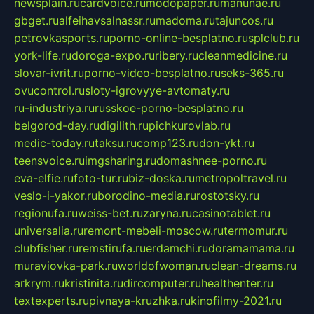
newsplain.ru
cardvoice.ru
modopaper.ru
manunae.ru
gbget.ru
alfeihavsalnassr.ru
madoma.ru
tajuncos.ru
petrovkasports.ru
porno-online-besplatno.ru
splclub.ru
york-life.ru
doroga-expo.ru
ribery.ru
cleanmedicine.ru
slovar-ivrit.ru
porno-video-besplatno.ru
seks-365.ru
ovucontrol.ru
sloty-igrovyye-avtomaty.ru
ru-industriya.ru
russkoe-porno-besplatno.ru
belgorod-day.ru
digilith.ru
pichkurovlab.ru
medic-today.ru
taksu.ru
comp123.ru
don-ykt.ru
teensvoice.ru
imgsharing.ru
domashnee-porno.ru
eva-elfie.ru
foto-tur.ru
biz-doska.ru
metropoltravel.ru
veslo-i-yakor.ru
borodino-media.ru
rostotsky.ru
regionufa.ru
weiss-bet.ru
zaryna.ru
casinotablet.ru
universalia.ru
remont-mebeli-moscow.ru
termomur.ru
clubfisher.ru
remstirufa.ru
erdamchi.ru
doramamama.ru
muraviovka-park.ru
worldofwoman.ru
clean-dreams.ru
arkrym.ru
kristinita.ru
dircomputer.ru
healthenter.ru
textexperts.ru
pivnaya-kruzhka.ru
kinofilmy-2021.ru