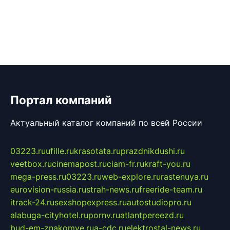
Портал компаний
Актуальный каталог компаний по всей России
03223.ru
ufille.ru
krasotata.ru
prazdnikdushi.ru
veetbox.ru
cinemapost.ru
ciam-fr.ru
kraft-you.ru
mega-press.ru
03223.ru
web-explore.ru
rastenuya.ru
eurovision-russia.ru
strah-news.ru
freeride-team.ru
itrack-24.ru
sexshopexpress.ru
autostudiopro.ru
alabuga-cityhotel.ru
pornv.ru
atlantpereezd.ru
bud-em-znakomye.ru
a-cdc.ru
elektrostal-news.ru