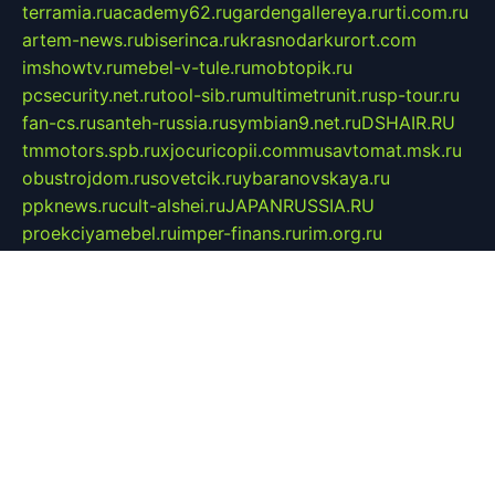
terramia.ru
academy62.ru
gardengallereya.ru
rti.com.ru
artem-news.ru
biserinca.ru
krasnodarkurort.com
imshowtv.ru
mebel-v-tule.ru
mobtopik.ru
pcsecurity.net.ru
tool-sib.ru
multimetrunit.ru
sp-tour.ru
fan-cs.ru
santeh-russia.ru
symbian9.net.ru
DSHAIR.RU
tmmotors.spb.ru
xjocuricopii.com
musavtomat.msk.ru
obustrojdom.ru
sovetcik.ru
ybaranovskaya.ru
ppknews.ru
cult-alshei.ru
JAPANRUSSIA.RU
proekciyamebel.ru
imper-finans.ru
rim.org.ru
glamourai.ru
brassminus.ru
zabor-pro.ru
ftn.pp.ru
dorogoe58.ru
laimengpacker.ru
kuzova-zapchasti.ru
sageerp.ru
taxodrom.ru
dsrazvitie.ru
hardcity.net.ru
ratinghomegames.ru
topservice25.ru
gubernyan.ru
gtglasslined.ru
ii4.ru
tssport.spb.ru
andorra24.com
blackwallstreet.ru
oboimos.ru
optim-doors.com.ru
ikuch.ru
nycr.org.ru
npa21.ru
vremya-ch.spb.ru
desert000.ru
ivtorgi.ru
ifiori.ru
catalog-statei.ru
dcv.org.ru
spetsmaster174.ru
ipkameryhiseeu.ru