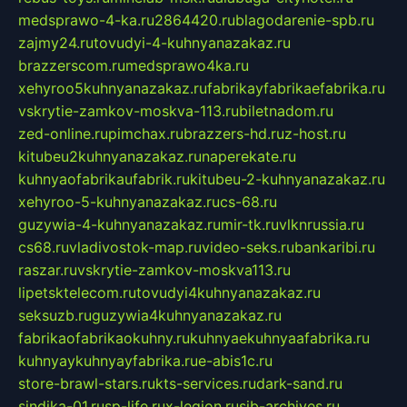
medsprawo-4-ka.ru
2864420.ru
blagodarenie-spb.ru
zajmy24.ru
tovudyi-4-kuhnyanazakaz.ru
brazzerscom.ru
medsprawo4ka.ru
xehyroo5kuhnyanazakaz.ru
fabrikayfabrikaefabrika.ru
vskrytie-zamkov-moskva-113.ru
biletnadom.ru
zed-online.ru
pimchax.ru
brazzers-hd.ru
z-host.ru
kitubeu2kuhnyanazakaz.ru
naperekate.ru
kuhnyaofabrikaufabrik.ru
kitubeu-2-kuhnyanazakaz.ru
xehyroo-5-kuhnyanazakaz.ru
cs-68.ru
guzywia-4-kuhnyanazakaz.ru
mir-tk.ru
vlknrussia.ru
cs68.ru
vladivostok-map.ru
video-seks.ru
bankaribi.ru
raszar.ru
vskrytie-zamkov-moskva113.ru
lipetsktelecom.ru
tovudyi4kuhnyanazakaz.ru
seksuzb.ru
guzywia4kuhnyanazakaz.ru
fabrikaofabrikaokuhny.ru
kuhnyaekuhnyaafabrika.ru
kuhnyaykuhnyayfabrika.ru
e-abis1c.ru
store-brawl-stars.ru
kts-services.ru
dark-sand.ru
sindika-01.ru
sp-life.ru
x-legion.ru
sib-archives.ru