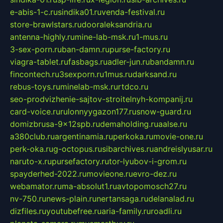
e-abis-1-c.ru
sindika01.ru
venda-festival.ru
store-brawlstars.ru
dooraleksandria.ru
antenna-highly.ru
mine-lab-msk.ru
1-mus.ru
3-sex-porn.ru
ban-damn.ru
purse-factory.ru
viagra-tablet.ru
fasbags.ru
adler-jun.ru
bandamn.ru
fincontech.ru
3sexporn.ru
1mus.ru
darksand.ru
rebus-toys.ru
minelab-msk.ru
rtdco.ru
seo-prodvizhenie-sajtov-stroitelnyh-kompanij.ru
card-voice.ru
rulonnyygazon177.ru
snow-guard.ru
domizbrusa-9x12spb.ru
demaholding.ru
aalse.ru
a380club.ru
argentinamia.ru
perkoka.ru
movie-one.ru
perk-oka.ru
g-octopus.ru
sibarchives.ru
andreislyusar.ru
naruto-x.ru
pursefactory.ru
tor-lyubov-i-grom.ru
spayderhed-2022.ru
movieone.ru
evro-dez.ru
webamator.ru
ma-absolut1.ru
avtopomosch27.ru
nv-750.ru
news-plain.ru
nertansaga.ru
delanalad.ru
dizfiles.ru
youtubefree.ru
aria-family.ru
roadli.ru