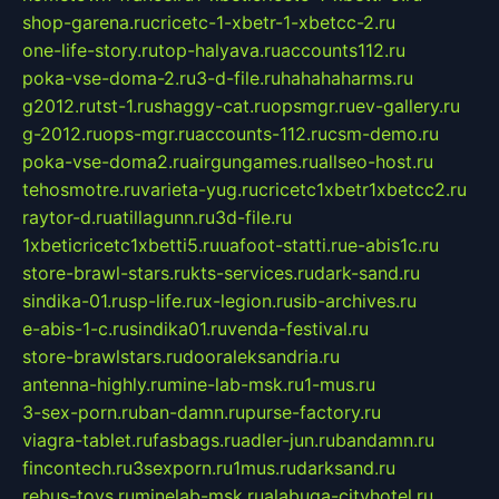
shop-garena.ru
cricetc-1-xbetr-1-xbetcc-2.ru
one-life-story.ru
top-halyava.ru
accounts112.ru
poka-vse-doma-2.ru
3-d-file.ru
hahahaharms.ru
g2012.ru
tst-1.ru
shaggy-cat.ru
opsmgr.ru
ev-gallery.ru
g-2012.ru
ops-mgr.ru
accounts-112.ru
csm-demo.ru
poka-vse-doma2.ru
airgungames.ru
allseo-host.ru
tehosmotre.ru
varieta-yug.ru
cricetc1xbetr1xbetcc2.ru
raytor-d.ru
atillagunn.ru
3d-file.ru
1xbeticricetc1xbetti5.ru
uafoot-statti.ru
e-abis1c.ru
store-brawl-stars.ru
kts-services.ru
dark-sand.ru
sindika-01.ru
sp-life.ru
x-legion.ru
sib-archives.ru
e-abis-1-c.ru
sindika01.ru
venda-festival.ru
store-brawlstars.ru
dooraleksandria.ru
antenna-highly.ru
mine-lab-msk.ru
1-mus.ru
3-sex-porn.ru
ban-damn.ru
purse-factory.ru
viagra-tablet.ru
fasbags.ru
adler-jun.ru
bandamn.ru
fincontech.ru
3sexporn.ru
1mus.ru
darksand.ru
rebus-toys.ru
minelab-msk.ru
alabuga-cityhotel.ru