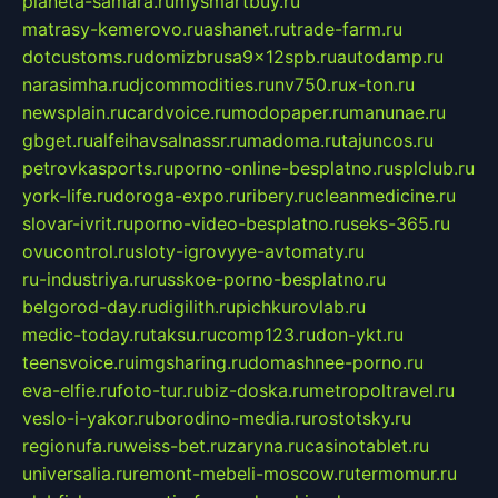
planeta-samara.ru
mysmartbuy.ru
matrasy-kemerovo.ru
ashanet.ru
trade-farm.ru
dotcustoms.ru
domizbrusa9x12spb.ru
autodamp.ru
narasimha.ru
djcommodities.ru
nv750.ru
x-ton.ru
newsplain.ru
cardvoice.ru
modopaper.ru
manunae.ru
gbget.ru
alfeihavsalnassr.ru
madoma.ru
tajuncos.ru
petrovkasports.ru
porno-online-besplatno.ru
splclub.ru
york-life.ru
doroga-expo.ru
ribery.ru
cleanmedicine.ru
slovar-ivrit.ru
porno-video-besplatno.ru
seks-365.ru
ovucontrol.ru
sloty-igrovyye-avtomaty.ru
ru-industriya.ru
russkoe-porno-besplatno.ru
belgorod-day.ru
digilith.ru
pichkurovlab.ru
medic-today.ru
taksu.ru
comp123.ru
don-ykt.ru
teensvoice.ru
imgsharing.ru
domashnee-porno.ru
eva-elfie.ru
foto-tur.ru
biz-doska.ru
metropoltravel.ru
veslo-i-yakor.ru
borodino-media.ru
rostotsky.ru
regionufa.ru
weiss-bet.ru
zaryna.ru
casinotablet.ru
universalia.ru
remont-mebeli-moscow.ru
termomur.ru