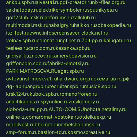
ankou.spb.ru
alvesta1.ru
pdf-creator.ru
nix-files.org.ru
sakhatoday.ru
elektrikersymboler.ru
sputnikyes.ru
golf2club.msk.ru
aeforums.ru
zallclub.ru
multimodal.msk.ru
habaigry.ru
haikko.ru
sobakopedia.ru
isz-fest.ru
ewnc.info
screensaver-clock.net.ru
volnav.spb.ru
comnat.ru
npf.net.ru
7bit.pp.ru
kalugatur.ru
tesiaes.ru
card.com.ru
kazanka.spb.ru
gildiya-kuznecov.ru
kameryboavision.ru
griffoncom.spb.ru
fabrika-emotsiy.ru
PARK-MATROSOVA.RU
agat.spb.ru
avtoyurist-moskva1.ru
hardware.org.ru
схема-авто.рф
dg-lab.ru
angrup.ru
recruiter.spb.ru
music8.spb.ru
krsk124.ru
kubok.spb.ru
romanofforex.ru
analitikaplus.ru
spyonline.ru
zosikamery.ru
sloboda-ural.pp.ru
AUTO-COM.SU
hohota.net
alimy.ru
online-z.com
aromat-vostoka.ru
otdelkaexp.ru
mobilvest.ru
bbd.net.ru
mebelshop.msk.ru
smp-forum.ru
bastion-td.ru
kosmoscreative.ru