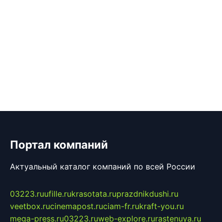
Портал компаний
Актуальный каталог компаний по всей России
03223.ru
ufille.ru
krasotata.ru
prazdnikdushi.ru
veetbox.ru
cinemapost.ru
ciam-fr.ru
kraft-you.ru
mega-press.ru
03223.ru
web-explore.ru
rastenuya.ru