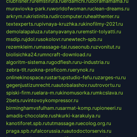
clubfisher.ru
remstirufa.ru
erdamchi.ru
doramamama.ru
muraviovka-park.ru
worldofwoman.ru
clean-dreams.ru
arkrym.ru
kristinita.ru
dircomputer.ru
healthenter.ru
textexperts.ru
pivnaya-kruzhka.ru
kinofilmy-2021.ru
demolalapaluza.ru
tanyavanya.ru
remstir-tolyatti.ru
msdip.ru
jdol.ru
sokolovr.ru
newtech-spb.ru
rezemkleim.ru
massage-tai.ru
seonub.ru
zvonitut.ru
biolisichka24.ru
mncraft-download.ru
algoritm-sistema.ru
godflesh.ru
ru-industria.ru
zebra-tlt.ru
okna-proficom.ru
erynok.ru
onlinekinospace.ru
startupstudio-fefu.ru
zarges-ru.ru
gegenjustizunrecht.ru
autobalashov.ru
utrovortu.ru
spiski-firm.ru
elara-m.ru
kinomusorka.ru
mkcslava.ru
2bets.ru
vintovoykompressor.ru
birminghamvsfulham.ru
sarmat-komp.ru
pioneeri.ru
amadis-chocolate.ru
shkurki-karakulya.ru
kanotiforet.spb.ru
tutmassage.ru
ecolog.org.ru
praga.spb.ru
falcorussia.ru
autodoctorservis.ru