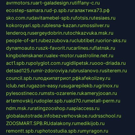
avrmotors.ru
art-galadesign.ru
tiffany-c.ru
ecostep-samara.ru
d-p.spb.ru
галактика73.рф
sko.com.ru
davitamebel-spb.ru
fotsis.ru
tesiaes.ru
kokoroyari.spb.ru
blesna-kazan.ru
mossilver.ru
lenderoq.ru
sergeydobrin.ru
tochkazvuka.msk.ru
people-of-art.ru
bezzubova.ru
clubtibet.ru
orior-aks.ru
dynamoauto.ru
szk-favorit.ru
carlines.ru
flatnsk.ru
kingbolenskaner.ru
alex-motor.ru
astroline.net.ru
act1.spb.ru
polyglot.com.ru
gidlipetsk.ru
ooo-driada.ru
detsad125.ru
mir-zdoroviya.ru
bruslanovo.ru
siterem.ru
council.spb.ru
лодкипатриот.рф
kafekolizey.ru
iclub.net.ru
gazon-easy.ru
sugarepilekb.ru
grinox.ru
pylesostineco.ru
msts-ozarenie.ru
kameryjooan.ru
artemovskij.ru
dopler.spb.ru
aid70.ru
metall-perm.ru
ndm.msk.ru
ratingzooshop.ru
apiaccess.ru
globalautotrade.info
bezverhovskoe.ru
drsschool.ru
ZOOSMART.SPB.RU
dalakony.ru
medikijob.ru
remontt.spb.ru
photostudia.spb.ru
myragon.ru