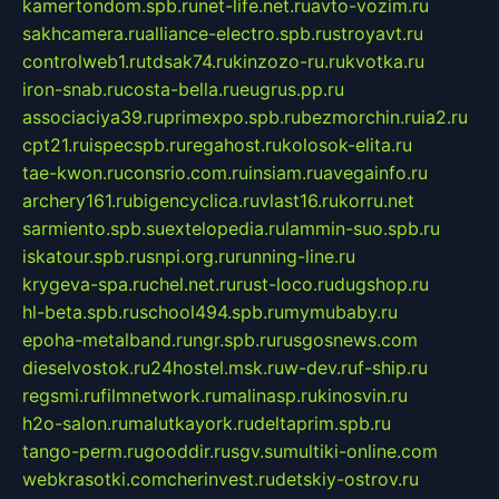
kamertondom.spb.ru
net-life.net.ru
avto-vozim.ru
sakhcamera.ru
alliance-electro.spb.ru
stroyavt.ru
controlweb1.ru
tdsak74.ru
kinzozo-ru.ru
kvotka.ru
iron-snab.ru
costa-bella.ru
eugrus.pp.ru
associaciya39.ru
primexpo.spb.ru
bezmorchin.ru
ia2.ru
cpt21.ru
ispecspb.ru
regahost.ru
kolosok-elita.ru
tae-kwon.ru
consrio.com.ru
insiam.ru
avegainfo.ru
archery161.ru
bigencyclica.ru
vlast16.ru
korru.net
sarmiento.spb.su
extelopedia.ru
lammin-suo.spb.ru
iskatour.spb.ru
snpi.org.ru
running-line.ru
krygeva-spa.ru
chel.net.ru
rust-loco.ru
dugshop.ru
hl-beta.spb.ru
school494.spb.ru
mymubaby.ru
epoha-metalband.ru
ngr.spb.ru
rusgosnews.com
dieselvostok.ru
24hostel.msk.ru
w-dev.ru
f-ship.ru
regsmi.ru
filmnetwork.ru
malinasp.ru
kinosvin.ru
h2o-salon.ru
malutkayork.ru
deltaprim.spb.ru
tango-perm.ru
gooddir.ru
sgv.su
multiki-online.com
webkrasotki.com
cherinvest.ru
detskiy-ostrov.ru