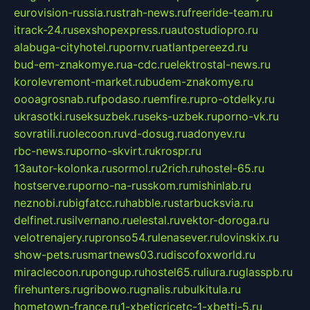
eurovision-russia.ru
strah-news.ru
freeride-team.ru
itrack-24.ru
sexshopexpress.ru
autostudiopro.ru
alabuga-cityhotel.ru
pornv.ru
atlantpereezd.ru
bud-em-znakomye.ru
a-cdc.ru
elektrostal-news.ru
korolevremont-market.ru
budem-znakomye.ru
oooagrosnab.ru
fpodaso.ru
emfire.ru
pro-otdelky.ru
ukrasotki.ru
seksuzbek.ru
seks-uzbek.ru
porno-vk.ru
sovratili.ru
olecoon.ru
vd-dosug.ru
adonyev.ru
rbc-news.ru
porno-skvirt.ru
krospr.ru
13autor-kolonka.ru
sormol.ru
2rich.ru
hostel-65.ru
hostserve.ru
porno-na-russkom.ru
mishinlab.ru
neznobi.ru
bigfatcc.ru
habble.ru
starbucksvia.ru
delfinet.ru
silvernano.ru
elestal.ru
vektor-doroga.ru
velotrenajery.ru
pronso54.ru
lenasever.ru
lovinskix.ru
show-pets.ru
smartnews03.ru
discofoxworld.ru
miraclecoon.ru
pongup.ru
hostel65.ru
liura.ru
glasspb.ru
firehunters.ru
gribowo.ru
gnalis.ru
bulkitula.ru
hometown-france.ru
1-xbeticricetc-1-xbetti-5.ru