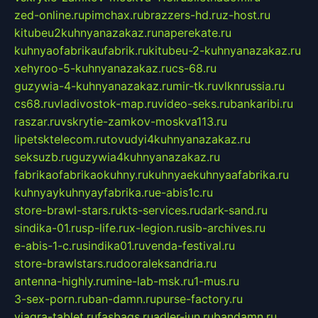
zed-online.ru
pimchax.ru
brazzers-hd.ru
z-host.ru
kitubeu2kuhnyanazakaz.ru
naperekate.ru
kuhnyaofabrikaufabrik.ru
kitubeu-2-kuhnyanazakaz.ru
xehyroo-5-kuhnyanazakaz.ru
cs-68.ru
guzywia-4-kuhnyanazakaz.ru
mir-tk.ru
vlknrussia.ru
cs68.ru
vladivostok-map.ru
video-seks.ru
bankaribi.ru
raszar.ru
vskrytie-zamkov-moskva113.ru
lipetsktelecom.ru
tovudyi4kuhnyanazakaz.ru
seksuzb.ru
guzywia4kuhnyanazakaz.ru
fabrikaofabrikaokuhny.ru
kuhnyaekuhnyaafabrika.ru
kuhnyaykuhnyayfabrika.ru
e-abis1c.ru
store-brawl-stars.ru
kts-services.ru
dark-sand.ru
sindika-01.ru
sp-life.ru
x-legion.ru
sib-archives.ru
e-abis-1-c.ru
sindika01.ru
venda-festival.ru
store-brawlstars.ru
dooraleksandria.ru
antenna-highly.ru
mine-lab-msk.ru
1-mus.ru
3-sex-porn.ru
ban-damn.ru
purse-factory.ru
viagra-tablet.ru
fasbags.ru
adler-jun.ru
bandamn.ru