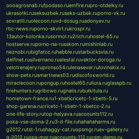
oooagrosnab.ru
fpodaso.ru
emfire.ru
pro-otdelky.ru
ukrasotki.ru
seksuzbek.ru
seks-uzbek.ru
porno-vk.ru
sovratili.ru
olecoon.ru
vd-dosug.ru
adonyev.ru
rbc-news.ru
porno-skvirt.ru
krospr.ru
13autor-kolonka.ru
sormol.ru
2rich.ru
hostel-65.ru
hostserve.ru
porno-na-russkom.ru
mishinlab.ru
neznobi.ru
bigfatcc.ru
habble.ru
starbucksvia.ru
delfinet.ru
silvernano.ru
elestal.ru
vektor-doroga.ru
velotrenajery.ru
pronso54.ru
lenasever.ru
lovinskix.ru
show-pets.ru
smartnews03.ru
discofoxworld.ru
miraclecoon.ru
pongup.ru
hostel65.ru
liura.ru
glasspb.ru
firehunters.ru
gribowo.ru
gnalis.ru
bulkitula.ru
hometown-france.ru
1-xbeticricetc-1-xbetti-5.ru
shop-garena.ru
cricetc-1-xbetr-1-xbetcc-2.ru
one-life-story.ru
top-halyava.ru
accounts112.ru
poka-vse-doma-2.ru
3-d-file.ru
hahahaharms.ru
g2012.ru
tst-1.ru
shaggy-cat.ru
opsmgr.ru
ev-gallery.ru
g-2012.ru
ops-mgr.ru
accounts-112.ru
csm-demo.ru