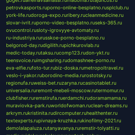
gbget.ru
alfeihavsalnassr.ru
madoma.ru
tajuncos.ru
petrovkasports.ru
porno-online-besplatno.ru
splclub.ru
york-life.ru
doroga-expo.ru
ribery.ru
cleanmedicine.ru
slovar-ivrit.ru
porno-video-besplatno.ru
seks-365.ru
ovucontrol.ru
sloty-igrovyye-avtomaty.ru
ru-industriya.ru
russkoe-porno-besplatno.ru
belgorod-day.ru
digilith.ru
pichkurovlab.ru
medic-today.ru
taksu.ru
comp123.ru
don-ykt.ru
teensvoice.ru
imgsharing.ru
domashnee-porno.ru
eva-elfie.ru
foto-tur.ru
biz-doska.ru
metropoltravel.ru
veslo-i-yakor.ru
borodino-media.ru
rostotsky.ru
regionufa.ru
weiss-bet.ru
zaryna.ru
casinotablet.ru
universalia.ru
remont-mebeli-moscow.ru
termomur.ru
clubfisher.ru
remstirufa.ru
erdamchi.ru
doramamama.ru
muraviovka-park.ru
worldofwoman.ru
clean-dreams.ru
arkrym.ru
kristinita.ru
dircomputer.ru
healthenter.ru
textexperts.ru
pivnaya-kruzhka.ru
kinofilmy-2021.ru
demolalapaluza.ru
tanyavanya.ru
remstir-tolyatti.ru