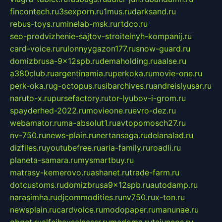
fincontech.ru
3sexporn.ru
1mus.ru
darksand.ru
rebus-toys.ru
minelab-msk.ru
rtdco.ru
seo-prodvizhenie-sajtov-stroitelnyh-kompanij.ru
card-voice.ru
rulonnyygazon177.ru
snow-guard.ru
domizbrusa-9x12spb.ru
demaholding.ru
aalse.ru
a380club.ru
argentinamia.ru
perkoka.ru
movie-one.ru
perk-oka.ru
g-octopus.ru
sibarchives.ru
andreislyusar.ru
naruto-x.ru
pursefactory.ru
tor-lyubov-i-grom.ru
spayderhed-2022.ru
movieone.ru
evro-dez.ru
webamator.ru
ma-absolut1.ru
avtopomosch27.ru
nv-750.ru
news-plain.ru
nertansaga.ru
delanalad.ru
dizfiles.ru
youtubefree.ru
aria-family.ru
roadli.ru
planeta-samara.ru
mysmartbuy.ru
matrasy-kemerovo.ru
ashanet.ru
trade-farm.ru
dotcustoms.ru
domizbrusa9x12spb.ru
autodamp.ru
narasimha.ru
djcommodities.ru
nv750.ru
x-ton.ru
newsplain.ru
cardvoice.ru
modopaper.ru
manunae.ru