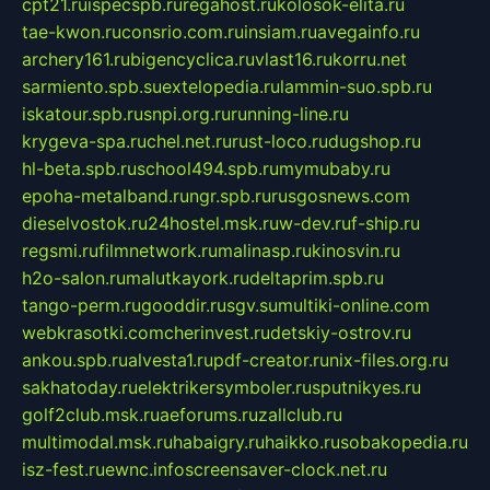
cpt21.ru
ispecspb.ru
regahost.ru
kolosok-elita.ru
tae-kwon.ru
consrio.com.ru
insiam.ru
avegainfo.ru
archery161.ru
bigencyclica.ru
vlast16.ru
korru.net
sarmiento.spb.su
extelopedia.ru
lammin-suo.spb.ru
iskatour.spb.ru
snpi.org.ru
running-line.ru
krygeva-spa.ru
chel.net.ru
rust-loco.ru
dugshop.ru
hl-beta.spb.ru
school494.spb.ru
mymubaby.ru
epoha-metalband.ru
ngr.spb.ru
rusgosnews.com
dieselvostok.ru
24hostel.msk.ru
w-dev.ru
f-ship.ru
regsmi.ru
filmnetwork.ru
malinasp.ru
kinosvin.ru
h2o-salon.ru
malutkayork.ru
deltaprim.spb.ru
tango-perm.ru
gooddir.ru
sgv.su
multiki-online.com
webkrasotki.com
cherinvest.ru
detskiy-ostrov.ru
ankou.spb.ru
alvesta1.ru
pdf-creator.ru
nix-files.org.ru
sakhatoday.ru
elektrikersymboler.ru
sputnikyes.ru
golf2club.msk.ru
aeforums.ru
zallclub.ru
multimodal.msk.ru
habaigry.ru
haikko.ru
sobakopedia.ru
isz-fest.ru
ewnc.info
screensaver-clock.net.ru