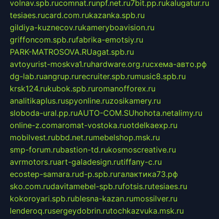
volnav.spb.ru
comnat.ru
npf.net.ru
7bit.pp.ru
kalugatur.ru
tesiaes.ru
card.com.ru
kazanka.spb.ru
gildiya-kuznecov.ru
kameryboavision.ru
griffoncom.spb.ru
fabrika-emotsiy.ru
PARK-MATROSOVA.RU
agat.spb.ru
avtoyurist-moskva1.ru
hardware.org.ru
схема-авто.рф
dg-lab.ru
angrup.ru
recruiter.spb.ru
music8.spb.ru
krsk124.ru
kubok.spb.ru
romanofforex.ru
analitikaplus.ru
spyonline.ru
zosikamery.ru
sloboda-ural.pp.ru
AUTO-COM.SU
hohota.net
alimy.ru
online-z.com
aromat-vostoka.ru
otdelkaexp.ru
mobilvest.ru
bbd.net.ru
mebelshop.msk.ru
smp-forum.ru
bastion-td.ru
kosmoscreative.ru
avrmotors.ru
art-galadesign.ru
tiffany-c.ru
ecostep-samara.ru
d-p.spb.ru
галактика73.рф
sko.com.ru
davitamebel-spb.ru
fotsis.ru
tesiaes.ru
kokoroyari.spb.ru
blesna-kazan.ru
mossilver.ru
lenderoq.ru
sergeydobrin.ru
tochkazvuka.msk.ru