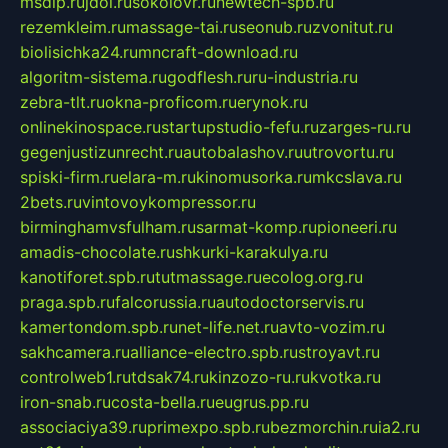
msdip.ru
jdol.ru
sokolovr.ru
newtech-spb.ru
rezemkleim.ru
massage-tai.ru
seonub.ru
zvonitut.ru
biolisichka24.ru
mncraft-download.ru
algoritm-sistema.ru
godflesh.ru
ru-industria.ru
zebra-tlt.ru
okna-proficom.ru
erynok.ru
onlinekinospace.ru
startupstudio-fefu.ru
zarges-ru.ru
gegenjustizunrecht.ru
autobalashov.ru
utrovortu.ru
spiski-firm.ru
elara-m.ru
kinomusorka.ru
mkcslava.ru
2bets.ru
vintovoykompressor.ru
birminghamvsfulham.ru
sarmat-komp.ru
pioneeri.ru
amadis-chocolate.ru
shkurki-karakulya.ru
kanotiforet.spb.ru
tutmassage.ru
ecolog.org.ru
praga.spb.ru
falcorussia.ru
autodoctorservis.ru
kamertondom.spb.ru
net-life.net.ru
avto-vozim.ru
sakhcamera.ru
alliance-electro.spb.ru
stroyavt.ru
controlweb1.ru
tdsak74.ru
kinzozo-ru.ru
kvotka.ru
iron-snab.ru
costa-bella.ru
eugrus.pp.ru
associaciya39.ru
primexpo.spb.ru
bezmorchin.ru
ia2.ru