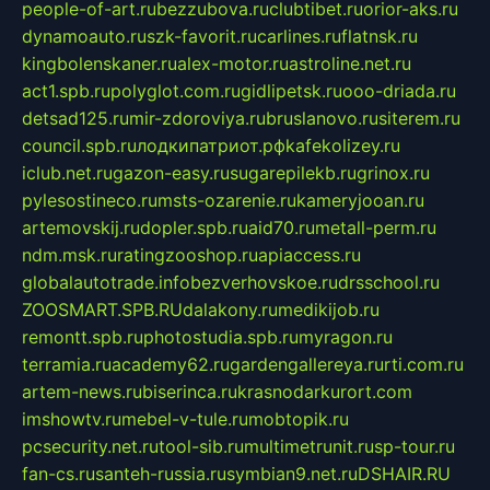
people-of-art.ru
bezzubova.ru
clubtibet.ru
orior-aks.ru
dynamoauto.ru
szk-favorit.ru
carlines.ru
flatnsk.ru
kingbolenskaner.ru
alex-motor.ru
astroline.net.ru
act1.spb.ru
polyglot.com.ru
gidlipetsk.ru
ooo-driada.ru
detsad125.ru
mir-zdoroviya.ru
bruslanovo.ru
siterem.ru
council.spb.ru
лодкипатриот.рф
kafekolizey.ru
iclub.net.ru
gazon-easy.ru
sugarepilekb.ru
grinox.ru
pylesostineco.ru
msts-ozarenie.ru
kameryjooan.ru
artemovskij.ru
dopler.spb.ru
aid70.ru
metall-perm.ru
ndm.msk.ru
ratingzooshop.ru
apiaccess.ru
globalautotrade.info
bezverhovskoe.ru
drsschool.ru
ZOOSMART.SPB.RU
dalakony.ru
medikijob.ru
remontt.spb.ru
photostudia.spb.ru
myragon.ru
terramia.ru
academy62.ru
gardengallereya.ru
rti.com.ru
artem-news.ru
biserinca.ru
krasnodarkurort.com
imshowtv.ru
mebel-v-tule.ru
mobtopik.ru
pcsecurity.net.ru
tool-sib.ru
multimetrunit.ru
sp-tour.ru
fan-cs.ru
santeh-russia.ru
symbian9.net.ru
DSHAIR.RU