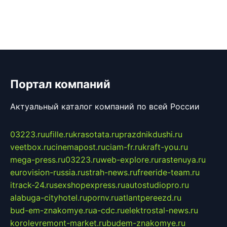
Портал компаний
Актуальный каталог компаний по всей России
03223.ru
ufille.ru
krasotata.ru
prazdnikdushi.ru
veetbox.ru
cinemapost.ru
ciam-fr.ru
kraft-you.ru
mega-press.ru
03223.ru
web-explore.ru
rastenuya.ru
eurovision-russia.ru
strah-news.ru
freeride-team.ru
itrack-24.ru
sexshopexpress.ru
autostudiopro.ru
alabuga-cityhotel.ru
pornv.ru
atlantpereezd.ru
bud-em-znakomye.ru
a-cdc.ru
elektrostal-news.ru
korolevremont-market.ru
budem-znakomye.ru