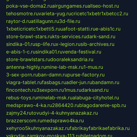
poka-vse-doma2.ru
airgungames.ru
allseo-host.ru
tehosmotre.ru
varieta-yug.ru
cricetc1xbetr1xbetcc2.ru
raytor-d.ru
atillagunn.ru
3d-file.ru
1xbeticricetc1xbetti5.ru
uafoot-statti.ru
e-abis1c.ru
store-brawl-stars.ru
kts-services.ru
dark-sand.ru
sindika-01.ru
sp-life.ru
x-legion.ru
sib-archives.ru
e-abis-1-c.ru
sindika01.ru
venda-festival.ru
store-brawlstars.ru
dooraleksandria.ru
antenna-highly.ru
mine-lab-msk.ru
1-mus.ru
3-sex-porn.ru
ban-damn.ru
purse-factory.ru
viagra-tablet.ru
fasbags.ru
adler-jun.ru
bandamn.ru
fincontech.ru
3sexporn.ru
1mus.ru
darksand.ru
rebus-toys.ru
minelab-msk.ru
alabuga-cityhotel.ru
medsprawo-4-ka.ru
2864420.ru
blagodarenie-spb.ru
zajmy24.ru
tovudyi-4-kuhnyanazakaz.ru
brazzerscom.ru
medsprawo4ka.ru
xehyroo5kuhnyanazakaz.ru
fabrikayfabrikaefabrika.ru
vskrytie-zamkov-moskva-113.ru
biletnadom.ru