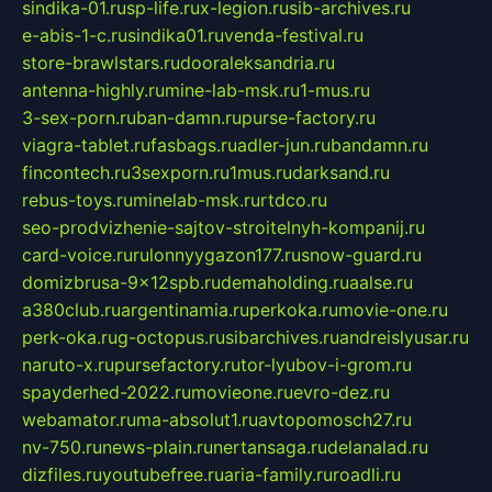
sindika-01.ru
sp-life.ru
x-legion.ru
sib-archives.ru
e-abis-1-c.ru
sindika01.ru
venda-festival.ru
store-brawlstars.ru
dooraleksandria.ru
antenna-highly.ru
mine-lab-msk.ru
1-mus.ru
3-sex-porn.ru
ban-damn.ru
purse-factory.ru
viagra-tablet.ru
fasbags.ru
adler-jun.ru
bandamn.ru
fincontech.ru
3sexporn.ru
1mus.ru
darksand.ru
rebus-toys.ru
minelab-msk.ru
rtdco.ru
seo-prodvizhenie-sajtov-stroitelnyh-kompanij.ru
card-voice.ru
rulonnyygazon177.ru
snow-guard.ru
domizbrusa-9x12spb.ru
demaholding.ru
aalse.ru
a380club.ru
argentinamia.ru
perkoka.ru
movie-one.ru
perk-oka.ru
g-octopus.ru
sibarchives.ru
andreislyusar.ru
naruto-x.ru
pursefactory.ru
tor-lyubov-i-grom.ru
spayderhed-2022.ru
movieone.ru
evro-dez.ru
webamator.ru
ma-absolut1.ru
avtopomosch27.ru
nv-750.ru
news-plain.ru
nertansaga.ru
delanalad.ru
dizfiles.ru
youtubefree.ru
aria-family.ru
roadli.ru