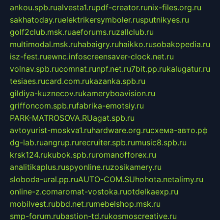
ankou.spb.ru
alvesta1.ru
pdf-creator.ru
nix-files.org.ru
sakhatoday.ru
elektrikersymboler.ru
sputnikyes.ru
golf2club.msk.ru
aeforums.ru
zallclub.ru
multimodal.msk.ru
habaigry.ru
haikko.ru
sobakopedia.ru
isz-fest.ru
ewnc.info
screensaver-clock.net.ru
volnav.spb.ru
comnat.ru
npf.net.ru
7bit.pp.ru
kalugatur.ru
tesiaes.ru
card.com.ru
kazanka.spb.ru
gildiya-kuznecov.ru
kameryboavision.ru
griffoncom.spb.ru
fabrika-emotsiy.ru
PARK-MATROSOVA.RU
agat.spb.ru
avtoyurist-moskva1.ru
hardware.org.ru
схема-авто.рф
dg-lab.ru
angrup.ru
recruiter.spb.ru
music8.spb.ru
krsk124.ru
kubok.spb.ru
romanofforex.ru
analitikaplus.ru
spyonline.ru
zosikamery.ru
sloboda-ural.pp.ru
AUTO-COM.SU
hohota.net
alimy.ru
online-z.com
aromat-vostoka.ru
otdelkaexp.ru
mobilvest.ru
bbd.net.ru
mebelshop.msk.ru
smp-forum.ru
bastion-td.ru
kosmoscreative.ru