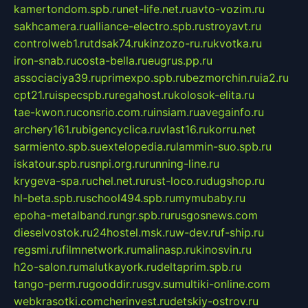
kamertondom.spb.ru
net-life.net.ru
avto-vozim.ru
sakhcamera.ru
alliance-electro.spb.ru
stroyavt.ru
controlweb1.ru
tdsak74.ru
kinzozo-ru.ru
kvotka.ru
iron-snab.ru
costa-bella.ru
eugrus.pp.ru
associaciya39.ru
primexpo.spb.ru
bezmorchin.ru
ia2.ru
cpt21.ru
ispecspb.ru
regahost.ru
kolosok-elita.ru
tae-kwon.ru
consrio.com.ru
insiam.ru
avegainfo.ru
archery161.ru
bigencyclica.ru
vlast16.ru
korru.net
sarmiento.spb.su
extelopedia.ru
lammin-suo.spb.ru
iskatour.spb.ru
snpi.org.ru
running-line.ru
krygeva-spa.ru
chel.net.ru
rust-loco.ru
dugshop.ru
hl-beta.spb.ru
school494.spb.ru
mymubaby.ru
epoha-metalband.ru
ngr.spb.ru
rusgosnews.com
dieselvostok.ru
24hostel.msk.ru
w-dev.ru
f-ship.ru
regsmi.ru
filmnetwork.ru
malinasp.ru
kinosvin.ru
h2o-salon.ru
malutkayork.ru
deltaprim.spb.ru
tango-perm.ru
gooddir.ru
sgv.su
multiki-online.com
webkrasotki.com
cherinvest.ru
detskiy-ostrov.ru