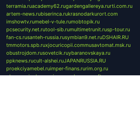
terramia.ru
academy62.ru
gardengallereya.ru
rti.com.ru
artem-news.ru
biserinca.ru
krasnodarkurort.com
imshowtv.ru
mebel-v-tule.ru
mobtopik.ru
pcsecurity.net.ru
tool-sib.ru
multimetrunit.ru
sp-tour.ru
fan-cs.ru
santeh-russia.ru
symbian9.net.ru
DSHAIR.RU
tmmotors.spb.ru
xjocuricopii.com
musavtomat.msk.ru
obustrojdom.ru
sovetcik.ru
ybaranovskaya.ru
ppknews.ru
cult-alshei.ru
JAPANRUSSIA.RU
proekciyamebel.ru
imper-finans.ru
rim.org.ru
glamourai.ru
brassminus.ru
zabor-pro.ru
ftn.pp.ru
dorogoe58.ru
laimengpacker.ru
kuzova-zapchasti.ru
sageerp.ru
taxodrom.ru
dsrazvitie.ru
hardcity.net.ru
ratinghomegames.ru
topservice25.ru
gubernyan.ru
gtglasslined.ru
ii4.ru
tssport.spb.ru
andorra24.com
blackwallstreet.ru
oboimos.ru
optim-doors.com.ru
ikuch.ru
nycr.org.ru
npa21.ru
vremya-ch.spb.ru
desert000.ru
ivtorgi.ru
ifiori.ru
catalog-statei.ru
dcv.org.ru
spetsmaster174.ru
ipkameryhiseeu.ru