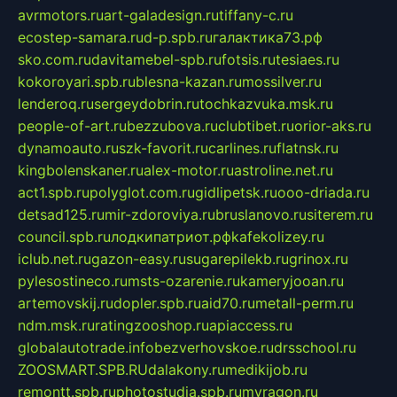
avrmotors.ru
art-galadesign.ru
tiffany-c.ru
ecostep-samara.ru
d-p.spb.ru
галактика73.рф
sko.com.ru
davitamebel-spb.ru
fotsis.ru
tesiaes.ru
kokoroyari.spb.ru
blesna-kazan.ru
mossilver.ru
lenderoq.ru
sergeydobrin.ru
tochkazvuka.msk.ru
people-of-art.ru
bezzubova.ru
clubtibet.ru
orior-aks.ru
dynamoauto.ru
szk-favorit.ru
carlines.ru
flatnsk.ru
kingbolenskaner.ru
alex-motor.ru
astroline.net.ru
act1.spb.ru
polyglot.com.ru
gidlipetsk.ru
ooo-driada.ru
detsad125.ru
mir-zdoroviya.ru
bruslanovo.ru
siterem.ru
council.spb.ru
лодкипатриот.рф
kafekolizey.ru
iclub.net.ru
gazon-easy.ru
sugarepilekb.ru
grinox.ru
pylesostineco.ru
msts-ozarenie.ru
kameryjooan.ru
artemovskij.ru
dopler.spb.ru
aid70.ru
metall-perm.ru
ndm.msk.ru
ratingzooshop.ru
apiaccess.ru
globalautotrade.info
bezverhovskoe.ru
drsschool.ru
ZOOSMART.SPB.RU
dalakony.ru
medikijob.ru
remontt.spb.ru
photostudia.spb.ru
myragon.ru