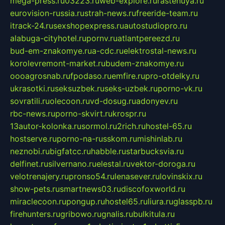
mega-press.ru
03223.ru
web-explore.ru
rastenuya.ru
eurovision-russia.ru
strah-news.ru
freeride-team.ru
itrack-24.ru
sexshopexpress.ru
autostudiopro.ru
alabuga-cityhotel.ru
pornv.ru
atlantpereezd.ru
bud-em-znakomye.ru
a-cdc.ru
elektrostal-news.ru
korolevremont-market.ru
budem-znakomye.ru
oooagrosnab.ru
fpodaso.ru
emfire.ru
pro-otdelky.ru
ukrasotki.ru
seksuzbek.ru
seks-uzbek.ru
porno-vk.ru
sovratili.ru
olecoon.ru
vd-dosug.ru
adonyev.ru
rbc-news.ru
porno-skvirt.ru
krospr.ru
13autor-kolonka.ru
sormol.ru
2rich.ru
hostel-65.ru
hostserve.ru
porno-na-russkom.ru
mishinlab.ru
neznobi.ru
bigfatcc.ru
habble.ru
starbucksvia.ru
delfinet.ru
silvernano.ru
elestal.ru
vektor-doroga.ru
velotrenajery.ru
pronso54.ru
lenasever.ru
lovinskix.ru
show-pets.ru
smartnews03.ru
discofoxworld.ru
miraclecoon.ru
pongup.ru
hostel65.ru
liura.ru
glasspb.ru
firehunters.ru
gribowo.ru
gnalis.ru
bulkitula.ru