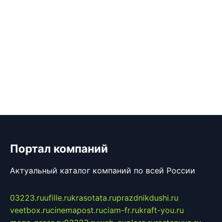
Портал компаний
Актуальный каталог компаний по всей России
03223.ru
ufille.ru
krasotata.ru
prazdnikdushi.ru
veetbox.ru
cinemapost.ru
ciam-fr.ru
kraft-you.ru