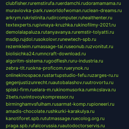
clubfisher.ru
remstirufa.ru
erdamchi.ru
doramamama.ru
muraviovka-park.ru
worldofwoman.ru
clean-dreams.ru
arkrym.ru
kristinita.ru
dircomputer.ru
healthenter.ru
textexperts.ru
pivnaya-kruzhka.ru
kinofilmy-2021.ru
demolalapaluza.ru
tanyavanya.ru
remstir-tolyatti.ru
msdip.ru
jdol.ru
sokolovr.ru
newtech-spb.ru
rezemkleim.ru
massage-tai.ru
seonub.ru
zvonitut.ru
biolisichka24.ru
mncraft-download.ru
algoritm-sistema.ru
godflesh.ru
ru-industria.ru
zebra-tlt.ru
okna-proficom.ru
erynok.ru
onlinekinospace.ru
startupstudio-fefu.ru
zarges-ru.ru
gegenjustizunrecht.ru
autobalashov.ru
utrovortu.ru
spiski-firm.ru
elara-m.ru
kinomusorka.ru
mkcslava.ru
2bets.ru
vintovoykompressor.ru
birminghamvsfulham.ru
sarmat-komp.ru
pioneeri.ru
amadis-chocolate.ru
shkurki-karakulya.ru
kanotiforet.spb.ru
tutmassage.ru
ecolog.org.ru
praga.spb.ru
falcorussia.ru
autodoctorservis.ru