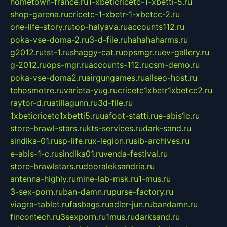
hometown-france.ru
1-xbeticricetc-1-xbetti-5.ru
shop-garena.ru
cricetc-1-xbetr-1-xbetcc-2.ru
one-life-story.ru
top-halyava.ru
accounts112.ru
poka-vse-doma-2.ru
3-d-file.ru
hahahaharms.ru
g2012.ru
tst-1.ru
shaggy-cat.ru
opsmgr.ru
ev-gallery.ru
g-2012.ru
ops-mgr.ru
accounts-112.ru
csm-demo.ru
poka-vse-doma2.ru
airgungames.ru
allseo-host.ru
tehosmotre.ru
varieta-yug.ru
cricetc1xbetr1xbetcc2.ru
raytor-d.ru
atillagunn.ru
3d-file.ru
1xbeticricetc1xbetti5.ru
uafoot-statti.ru
e-abis1c.ru
store-brawl-stars.ru
kts-services.ru
dark-sand.ru
sindika-01.ru
sp-life.ru
x-legion.ru
sib-archives.ru
e-abis-1-c.ru
sindika01.ru
venda-festival.ru
store-brawlstars.ru
dooraleksandria.ru
antenna-highly.ru
mine-lab-msk.ru
1-mus.ru
3-sex-porn.ru
ban-damn.ru
purse-factory.ru
viagra-tablet.ru
fasbags.ru
adler-jun.ru
bandamn.ru
fincontech.ru
3sexporn.ru
1mus.ru
darksand.ru