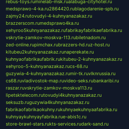
rebus-toys.ru
minelab-msk.ru
alabuga-cityhotel.ru
medsprawo-4-ka.ru
2864420.ru
blagodarenie-spb.ru
zajmy24.ru
tovudyi-4-kuhnyanazakaz.ru
brazzerscom.ru
medsprawo4ka.ru
xehyroo5kuhnyanazakaz.ru
fabrikayfabrikaefabrika.ru
vskrytie-zamkov-moskva-113.ru
biletnadom.ru
zed-online.ru
pimchax.ru
brazzers-hd.ru
z-host.ru
kitubeu2kuhnyanazakaz.ru
naperekate.ru
kuhnyaofabrikaufabrik.ru
kitubeu-2-kuhnyanazakaz.ru
xehyroo-5-kuhnyanazakaz.ru
cs-68.ru
guzywia-4-kuhnyanazakaz.ru
mir-tk.ru
vlknrussia.ru
cs68.ru
vladivostok-map.ru
video-seks.ru
bankaribi.ru
raszar.ru
vskrytie-zamkov-moskva113.ru
lipetsktelecom.ru
tovudyi4kuhnyanazakaz.ru
seksuzb.ru
guzywia4kuhnyanazakaz.ru
fabrikaofabrikaokuhny.ru
kuhnyaekuhnyaafabrika.ru
kuhnyaykuhnyayfabrika.ru
e-abis1c.ru
store-brawl-stars.ru
kts-services.ru
dark-sand.ru