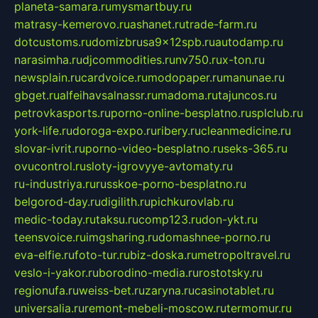
planeta-samara.ru
mysmartbuy.ru
matrasy-kemerovo.ru
ashanet.ru
trade-farm.ru
dotcustoms.ru
domizbrusa9x12spb.ru
autodamp.ru
narasimha.ru
djcommodities.ru
nv750.ru
x-ton.ru
newsplain.ru
cardvoice.ru
modopaper.ru
manunae.ru
gbget.ru
alfeihavsalnassr.ru
madoma.ru
tajuncos.ru
petrovkasports.ru
porno-online-besplatno.ru
splclub.ru
york-life.ru
doroga-expo.ru
ribery.ru
cleanmedicine.ru
slovar-ivrit.ru
porno-video-besplatno.ru
seks-365.ru
ovucontrol.ru
sloty-igrovyye-avtomaty.ru
ru-industriya.ru
russkoe-porno-besplatno.ru
belgorod-day.ru
digilith.ru
pichkurovlab.ru
medic-today.ru
taksu.ru
comp123.ru
don-ykt.ru
teensvoice.ru
imgsharing.ru
domashnee-porno.ru
eva-elfie.ru
foto-tur.ru
biz-doska.ru
metropoltravel.ru
veslo-i-yakor.ru
borodino-media.ru
rostotsky.ru
regionufa.ru
weiss-bet.ru
zaryna.ru
casinotablet.ru
universalia.ru
remont-mebeli-moscow.ru
termomur.ru