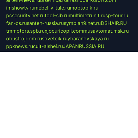
artem-news.ru
biserinca.ru
krasnodarkurort.com
imshowtv.ru
mebel-v-tule.ru
mobtopik.ru
pcsecurity.net.ru
tool-sib.ru
multimetrunit.ru
sp-tour.ru
fan-cs.ru
santeh-russia.ru
symbian9.net.ru
DSHAIR.RU
tmmotors.spb.ru
xjocuricopii.com
musavtomat.msk.ru
obustrojdom.ru
sovetcik.ru
ybaranovskaya.ru
ppknews.ru
cult-alshei.ru
JAPANRUSSIA.RU
proekciyamebel.ru
imper-finans.ru
rim.org.ru
glamourai.ru
brassminus.ru
zabor-pro.ru
ftn.pp.ru
dorogoe58.ru
laimengpacker.ru
kuzova-zapchasti.ru
sageerp.ru
taxodrom.ru
dsrazvitie.ru
hardcity.net.ru
ratinghomegames.ru
topservice25.ru
gubernyan.ru
gtglasslined.ru
ii4.ru
tssport.spb.ru
andorra24.com
blackwallstreet.ru
oboimos.ru
optim-doors.com.ru
ikuch.ru
nycr.org.ru
npa21.ru
vremya-ch.spb.ru
desert000.ru
ivtorgi.ru
ifiori.ru
catalog-statei.ru
dcv.org.ru
spetsmaster174.ru
ipkameryhiseeu.ru
dum26.ru
ruspol.spb.ru
fr-opendp.ru
kam-solnyshko.ru