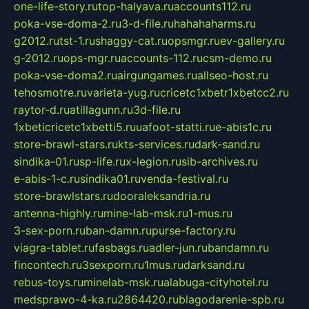
one-life-story.ru
top-halyava.ru
accounts112.ru
poka-vse-doma-2.ru
3-d-file.ru
hahahaharms.ru
g2012.ru
tst-1.ru
shaggy-cat.ru
opsmgr.ru
ev-gallery.ru
g-2012.ru
ops-mgr.ru
accounts-112.ru
csm-demo.ru
poka-vse-doma2.ru
airgungames.ru
allseo-host.ru
tehosmotre.ru
varieta-yug.ru
cricetc1xbetr1xbetcc2.ru
raytor-d.ru
atillagunn.ru
3d-file.ru
1xbeticricetc1xbetti5.ru
uafoot-statti.ru
e-abis1c.ru
store-brawl-stars.ru
kts-services.ru
dark-sand.ru
sindika-01.ru
sp-life.ru
x-legion.ru
sib-archives.ru
e-abis-1-c.ru
sindika01.ru
venda-festival.ru
store-brawlstars.ru
dooraleksandria.ru
antenna-highly.ru
mine-lab-msk.ru
1-mus.ru
3-sex-porn.ru
ban-damn.ru
purse-factory.ru
viagra-tablet.ru
fasbags.ru
adler-jun.ru
bandamn.ru
fincontech.ru
3sexporn.ru
1mus.ru
darksand.ru
rebus-toys.ru
minelab-msk.ru
alabuga-cityhotel.ru
medsprawo-4-ka.ru
2864420.ru
blagodarenie-spb.ru