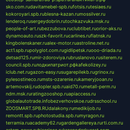
sko.com.ru
davitamebel-spb.ru
fotsis.ru
tesiaes.ru
kokoroyari.spb.ru
blesna-kazan.ru
mossilver.ru
lenderoq.ru
sergeydobrin.ru
tochkazvuka.msk.ru
people-of-art.ru
bezzubova.ru
clubtibet.ru
orior-aks.ru
dynamoauto.ru
szk-favorit.ru
carlines.ru
flatnsk.ru
kingbolenskaner.ru
alex-motor.ru
astroline.net.ru
act1.spb.ru
polyglot.com.ru
gidlipetsk.ru
ooo-driada.ru
detsad125.ru
mir-zdoroviya.ru
bruslanovo.ru
siterem.ru
council.spb.ru
лодкипатриот.рф
kafekolizey.ru
iclub.net.ru
gazon-easy.ru
sugarepilekb.ru
grinox.ru
pylesostineco.ru
msts-ozarenie.ru
kameryjooan.ru
artemovskij.ru
dopler.spb.ru
aid70.ru
metall-perm.ru
ndm.msk.ru
ratingzooshop.ru
apiaccess.ru
globalautotrade.info
bezverhovskoe.ru
drsschool.ru
ZOOSMART.SPB.RU
dalakony.ru
medikijob.ru
remontt.spb.ru
photostudia.spb.ru
myragon.ru
terramia.ru
academy62.ru
gardengallereya.ru
rti.com.ru