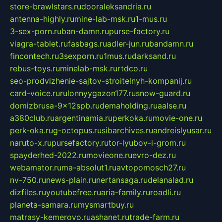
store-brawlstars.ru
dooraleksandria.ru
antenna-highly.ru
mine-lab-msk.ru
1-mus.ru
3-sex-porn.ru
ban-damn.ru
purse-factory.ru
viagra-tablet.ru
fasbags.ru
adler-jun.ru
bandamn.ru
fincontech.ru
3sexporn.ru
1mus.ru
darksand.ru
rebus-toys.ru
minelab-msk.ru
rtdco.ru
seo-prodvizhenie-sajtov-stroitelnyh-kompanij.ru
card-voice.ru
rulonnyygazon177.ru
snow-guard.ru
domizbrusa-9x12spb.ru
demaholding.ru
aalse.ru
a380club.ru
argentinamia.ru
perkoka.ru
movie-one.ru
perk-oka.ru
g-octopus.ru
sibarchives.ru
andreislyusar.ru
naruto-x.ru
pursefactory.ru
tor-lyubov-i-grom.ru
spayderhed-2022.ru
movieone.ru
evro-dez.ru
webamator.ru
ma-absolut1.ru
avtopomosch27.ru
nv-750.ru
news-plain.ru
nertansaga.ru
delanalad.ru
dizfiles.ru
youtubefree.ru
aria-family.ru
roadli.ru
planeta-samara.ru
mysmartbuy.ru
matrasy-kemerovo.ru
ashanet.ru
trade-farm.ru