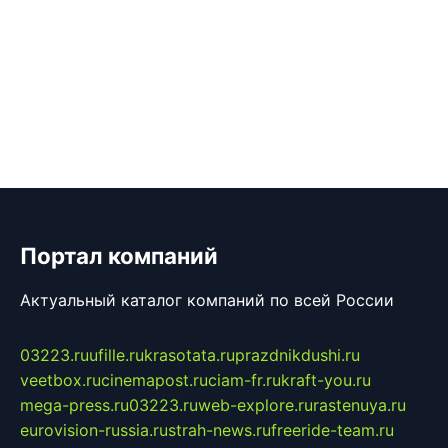
Портал компаний
Актуальный каталог компаний по всей России
03223.ru
ufille.ru
krasotata.ru
prazdnikdushi.ru
veetbox.ru
cinemapost.ru
ciam-fr.ru
kraft-you.ru
mega-press.ru
03223.ru
web-explore.ru
rastenuya.ru
eurovision-russia.ru
strah-news.ru
freeride-team.ru