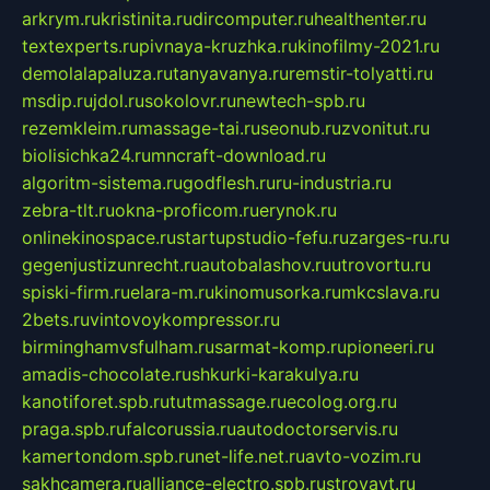
arkrym.ru
kristinita.ru
dircomputer.ru
healthenter.ru
textexperts.ru
pivnaya-kruzhka.ru
kinofilmy-2021.ru
demolalapaluza.ru
tanyavanya.ru
remstir-tolyatti.ru
msdip.ru
jdol.ru
sokolovr.ru
newtech-spb.ru
rezemkleim.ru
massage-tai.ru
seonub.ru
zvonitut.ru
biolisichka24.ru
mncraft-download.ru
algoritm-sistema.ru
godflesh.ru
ru-industria.ru
zebra-tlt.ru
okna-proficom.ru
erynok.ru
onlinekinospace.ru
startupstudio-fefu.ru
zarges-ru.ru
gegenjustizunrecht.ru
autobalashov.ru
utrovortu.ru
spiski-firm.ru
elara-m.ru
kinomusorka.ru
mkcslava.ru
2bets.ru
vintovoykompressor.ru
birminghamvsfulham.ru
sarmat-komp.ru
pioneeri.ru
amadis-chocolate.ru
shkurki-karakulya.ru
kanotiforet.spb.ru
tutmassage.ru
ecolog.org.ru
praga.spb.ru
falcorussia.ru
autodoctorservis.ru
kamertondom.spb.ru
net-life.net.ru
avto-vozim.ru
sakhcamera.ru
alliance-electro.spb.ru
stroyavt.ru