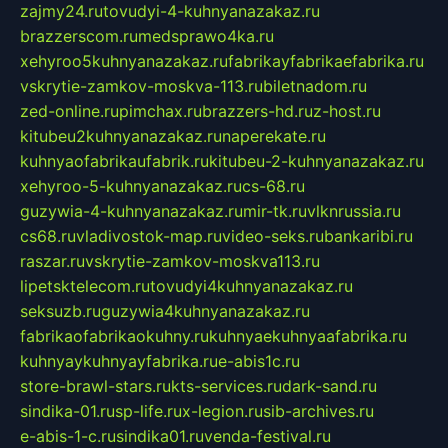
zajmy24.ru
tovudyi-4-kuhnyanazakaz.ru
brazzerscom.ru
medsprawo4ka.ru
xehyroo5kuhnyanazakaz.ru
fabrikayfabrikaefabrika.ru
vskrytie-zamkov-moskva-113.ru
biletnadom.ru
zed-online.ru
pimchax.ru
brazzers-hd.ru
z-host.ru
kitubeu2kuhnyanazakaz.ru
naperekate.ru
kuhnyaofabrikaufabrik.ru
kitubeu-2-kuhnyanazakaz.ru
xehyroo-5-kuhnyanazakaz.ru
cs-68.ru
guzywia-4-kuhnyanazakaz.ru
mir-tk.ru
vlknrussia.ru
cs68.ru
vladivostok-map.ru
video-seks.ru
bankaribi.ru
raszar.ru
vskrytie-zamkov-moskva113.ru
lipetsktelecom.ru
tovudyi4kuhnyanazakaz.ru
seksuzb.ru
guzywia4kuhnyanazakaz.ru
fabrikaofabrikaokuhny.ru
kuhnyaekuhnyaafabrika.ru
kuhnyaykuhnyayfabrika.ru
e-abis1c.ru
store-brawl-stars.ru
kts-services.ru
dark-sand.ru
sindika-01.ru
sp-life.ru
x-legion.ru
sib-archives.ru
e-abis-1-c.ru
sindika01.ru
venda-festival.ru