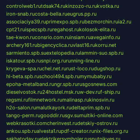
controlweb1.ru
tdsak74.ru
kinzozo-ru.ru
kvotka.ru
iron-snab.ru
costa-bella.ru
eugrus.pp.ru
associaciya39.ru
primexpo.spb.ru
bezmorchin.ru
ia2.ru
cpt21.ru
ispecspb.ru
regahost.ru
kolosok-elita.ru
tae-kwon.ru
consrio.com.ru
insiam.ru
avegainfo.ru
archery161.ru
bigencyclica.ru
vlast16.ru
korru.net
sarmiento.spb.su
extelopedia.ru
lammin-suo.spb.ru
iskatour.spb.ru
snpi.org.ru
running-line.ru
krygeva-spa.ru
chel.net.ru
rust-loco.ru
dugshop.ru
hl-beta.spb.ru
school494.spb.ru
mymubaby.ru
epoha-metalband.ru
ngr.spb.ru
rusgosnews.com
dieselvostok.ru
24hostel.msk.ru
w-dev.ru
f-ship.ru
regsmi.ru
filmnetwork.ru
malinasp.ru
kinosvin.ru
h2o-salon.ru
malutkayork.ru
deltaprim.spb.ru
tango-perm.ru
gooddir.ru
sgv.su
multiki-online.com
webkrasotki.com
cherinvest.ru
detskiy-ostrov.ru
ankou.spb.ru
alvesta1.ru
pdf-creator.ru
nix-files.org.ru
sakhatoday.ru
elektrikersymboler.ru
sputnikyes.ru