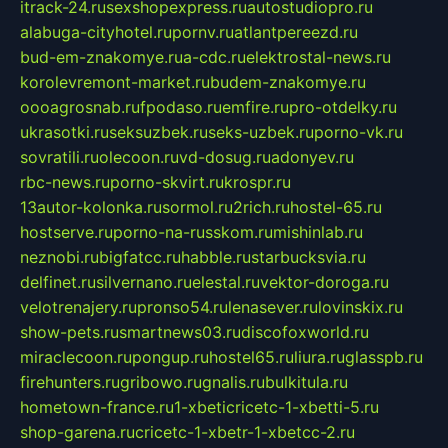
itrack-24.ru
sexshopexpress.ru
autostudiopro.ru
alabuga-cityhotel.ru
pornv.ru
atlantpereezd.ru
bud-em-znakomye.ru
a-cdc.ru
elektrostal-news.ru
korolevremont-market.ru
budem-znakomye.ru
oooagrosnab.ru
fpodaso.ru
emfire.ru
pro-otdelky.ru
ukrasotki.ru
seksuzbek.ru
seks-uzbek.ru
porno-vk.ru
sovratili.ru
olecoon.ru
vd-dosug.ru
adonyev.ru
rbc-news.ru
porno-skvirt.ru
krospr.ru
13autor-kolonka.ru
sormol.ru
2rich.ru
hostel-65.ru
hostserve.ru
porno-na-russkom.ru
mishinlab.ru
neznobi.ru
bigfatcc.ru
habble.ru
starbucksvia.ru
delfinet.ru
silvernano.ru
elestal.ru
vektor-doroga.ru
velotrenajery.ru
pronso54.ru
lenasever.ru
lovinskix.ru
show-pets.ru
smartnews03.ru
discofoxworld.ru
miraclecoon.ru
pongup.ru
hostel65.ru
liura.ru
glasspb.ru
firehunters.ru
gribowo.ru
gnalis.ru
bulkitula.ru
hometown-france.ru
1-xbeticricetc-1-xbetti-5.ru
shop-garena.ru
cricetc-1-xbetr-1-xbetcc-2.ru