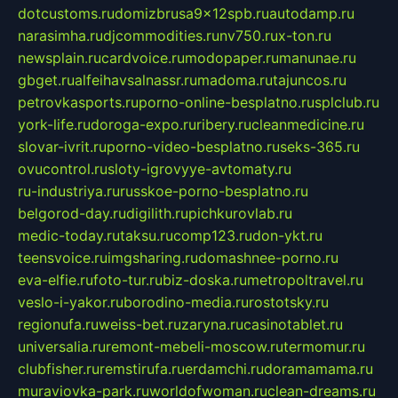
dotcustoms.ru
domizbrusa9x12spb.ru
autodamp.ru
narasimha.ru
djcommodities.ru
nv750.ru
x-ton.ru
newsplain.ru
cardvoice.ru
modopaper.ru
manunae.ru
gbget.ru
alfeihavsalnassr.ru
madoma.ru
tajuncos.ru
petrovkasports.ru
porno-online-besplatno.ru
splclub.ru
york-life.ru
doroga-expo.ru
ribery.ru
cleanmedicine.ru
slovar-ivrit.ru
porno-video-besplatno.ru
seks-365.ru
ovucontrol.ru
sloty-igrovyye-avtomaty.ru
ru-industriya.ru
russkoe-porno-besplatno.ru
belgorod-day.ru
digilith.ru
pichkurovlab.ru
medic-today.ru
taksu.ru
comp123.ru
don-ykt.ru
teensvoice.ru
imgsharing.ru
domashnee-porno.ru
eva-elfie.ru
foto-tur.ru
biz-doska.ru
metropoltravel.ru
veslo-i-yakor.ru
borodino-media.ru
rostotsky.ru
regionufa.ru
weiss-bet.ru
zaryna.ru
casinotablet.ru
universalia.ru
remont-mebeli-moscow.ru
termomur.ru
clubfisher.ru
remstirufa.ru
erdamchi.ru
doramamama.ru
muraviovka-park.ru
worldofwoman.ru
clean-dreams.ru