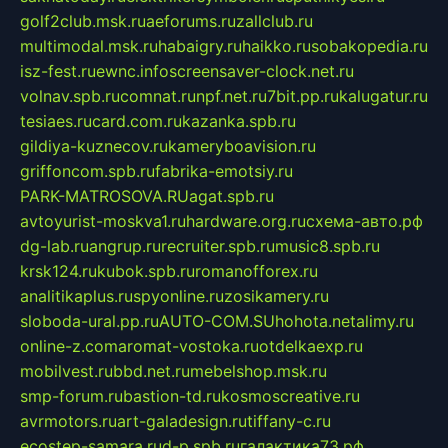
golf2club.msk.ru
aeforums.ru
zallclub.ru
multimodal.msk.ru
habaigry.ru
haikko.ru
sobakopedia.ru
isz-fest.ru
ewnc.info
screensaver-clock.net.ru
volnav.spb.ru
comnat.ru
npf.net.ru
7bit.pp.ru
kalugatur.ru
tesiaes.ru
card.com.ru
kazanka.spb.ru
gildiya-kuznecov.ru
kameryboavision.ru
griffoncom.spb.ru
fabrika-emotsiy.ru
PARK-MATROSOVA.RU
agat.spb.ru
avtoyurist-moskva1.ru
hardware.org.ru
схема-авто.рф
dg-lab.ru
angrup.ru
recruiter.spb.ru
music8.spb.ru
krsk124.ru
kubok.spb.ru
romanofforex.ru
analitikaplus.ru
spyonline.ru
zosikamery.ru
sloboda-ural.pp.ru
AUTO-COM.SU
hohota.net
alimy.ru
online-z.com
aromat-vostoka.ru
otdelkaexp.ru
mobilvest.ru
bbd.net.ru
mebelshop.msk.ru
smp-forum.ru
bastion-td.ru
kosmoscreative.ru
avrmotors.ru
art-galadesign.ru
tiffany-c.ru
ecostep-samara.ru
d-p.spb.ru
галактика73.рф