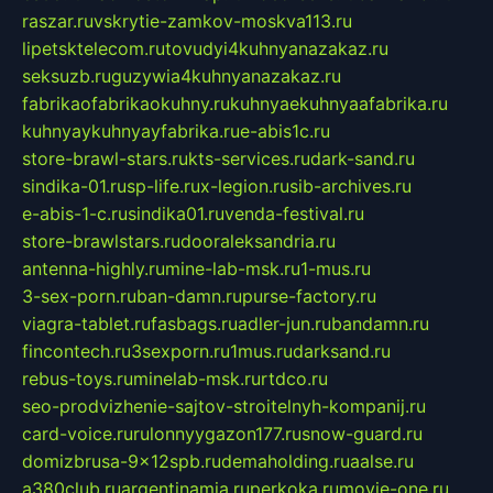
raszar.ru
vskrytie-zamkov-moskva113.ru
lipetsktelecom.ru
tovudyi4kuhnyanazakaz.ru
seksuzb.ru
guzywia4kuhnyanazakaz.ru
fabrikaofabrikaokuhny.ru
kuhnyaekuhnyaafabrika.ru
kuhnyaykuhnyayfabrika.ru
e-abis1c.ru
store-brawl-stars.ru
kts-services.ru
dark-sand.ru
sindika-01.ru
sp-life.ru
x-legion.ru
sib-archives.ru
e-abis-1-c.ru
sindika01.ru
venda-festival.ru
store-brawlstars.ru
dooraleksandria.ru
antenna-highly.ru
mine-lab-msk.ru
1-mus.ru
3-sex-porn.ru
ban-damn.ru
purse-factory.ru
viagra-tablet.ru
fasbags.ru
adler-jun.ru
bandamn.ru
fincontech.ru
3sexporn.ru
1mus.ru
darksand.ru
rebus-toys.ru
minelab-msk.ru
rtdco.ru
seo-prodvizhenie-sajtov-stroitelnyh-kompanij.ru
card-voice.ru
rulonnyygazon177.ru
snow-guard.ru
domizbrusa-9x12spb.ru
demaholding.ru
aalse.ru
a380club.ru
argentinamia.ru
perkoka.ru
movie-one.ru