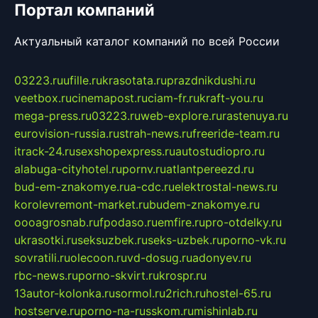
Портал компаний
Актуальный каталог компаний по всей России
03223.ru
ufille.ru
krasotata.ru
prazdnikdushi.ru
veetbox.ru
cinemapost.ru
ciam-fr.ru
kraft-you.ru
mega-press.ru
03223.ru
web-explore.ru
rastenuya.ru
eurovision-russia.ru
strah-news.ru
freeride-team.ru
itrack-24.ru
sexshopexpress.ru
autostudiopro.ru
alabuga-cityhotel.ru
pornv.ru
atlantpereezd.ru
bud-em-znakomye.ru
a-cdc.ru
elektrostal-news.ru
korolevremont-market.ru
budem-znakomye.ru
oooagrosnab.ru
fpodaso.ru
emfire.ru
pro-otdelky.ru
ukrasotki.ru
seksuzbek.ru
seks-uzbek.ru
porno-vk.ru
sovratili.ru
olecoon.ru
vd-dosug.ru
adonyev.ru
rbc-news.ru
porno-skvirt.ru
krospr.ru
13autor-kolonka.ru
sormol.ru
2rich.ru
hostel-65.ru
hostserve.ru
porno-na-russkom.ru
mishinlab.ru