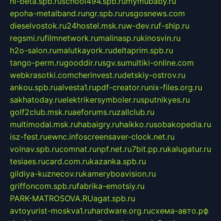
hl-beta.spb.ru
school494.spb.ru
mymubaby.ru
epoha-metalband.ru
ngr.spb.ru
rusgosnews.com
dieselvostok.ru
24hostel.msk.ru
w-dev.ru
f-ship.ru
regsmi.ru
filmnetwork.ru
malinasp.ru
kinosvin.ru
h2o-salon.ru
malutkayork.ru
deltaprim.spb.ru
tango-perm.ru
gooddir.ru
sgv.su
multiki-online.com
webkrasotki.com
cherinvest.ru
detskiy-ostrov.ru
ankou.spb.ru
alvesta1.ru
pdf-creator.ru
nix-files.org.ru
sakhatoday.ru
elektrikersymboler.ru
sputnikyes.ru
golf2club.msk.ru
aeforums.ru
zallclub.ru
multimodal.msk.ru
habaigry.ru
haikko.ru
sobakopedia.ru
isz-fest.ru
ewnc.info
screensaver-clock.net.ru
volnav.spb.ru
comnat.ru
npf.net.ru
7bit.pp.ru
kalugatur.ru
tesiaes.ru
card.com.ru
kazanka.spb.ru
gildiya-kuznecov.ru
kameryboavision.ru
griffoncom.spb.ru
fabrika-emotsiy.ru
PARK-MATROSOVA.RU
agat.spb.ru
avtoyurist-moskva1.ru
hardware.org.ru
схема-авто.рф