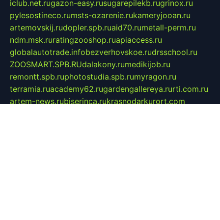
iclub.net.ru
gazon-easy.ru
sugarepilekb.ru
grinox.ru
pylesostineco.ru
msts-ozarenie.ru
kameryjooan.ru
artemovskij.ru
dopler.spb.ru
aid70.ru
metall-perm.ru
ndm.msk.ru
ratingzooshop.ru
apiaccess.ru
globalautotrade.info
bezverhovskoe.ru
drsschool.ru
ZOOSMART.SPB.RU
dalakony.ru
medikijob.ru
remontt.spb.ru
photostudia.spb.ru
myragon.ru
terramia.ru
academy62.ru
gardengallereya.ru
rti.com.ru
artem-news.ru
biserinca.ru
krasnodarkurort.com
imshowtv.ru
mebel-v-tule.ru
mobtopik.ru
pcsecurity.net.ru
tool-sib.ru
multimetrunit.ru
sp-tour.ru
fan-cs.ru
santeh-russia.ru
symbian9.net.ru
DSHAIR.RU
tmmotors.spb.ru
xjocuricopii.com
musavtomat.msk.ru
obustrojdom.ru
sovetcik.ru
ybaranovskaya.ru
ppknews.ru
cult-alshei.ru
JAPANRUSSIA.RU
proekciyamebel.ru
imper-finans.ru
rim.org.ru
glamourai.ru
brassminus.ru
zabor-pro.ru
ftn.pp.ru
dorogoe58.ru
laimengpacker.ru
kuzova-zapchasti.ru