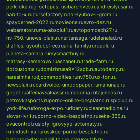
perk-oka.ru
g-octopus.ru
sibarchives.ru
andreislyusar.ru
naruto-x.ru
pursefactory.ru
tor-lyubov-i-grom.ru
spayderhed-2022.ru
movieone.ru
evro-dez.ru
webamator.ru
ma-absolut1.ru
avtopomosch27.ru
nv-750.ru
news-plain.ru
nertansaga.ru
delanalad.ru
dizfiles.ru
youtubefree.ru
aria-family.ru
roadli.ru
planeta-samara.ru
mysmartbuy.ru
matrasy-kemerovo.ru
ashanet.ru
trade-farm.ru
dotcustoms.ru
domizbrusa9x12spb.ru
autodamp.ru
narasimha.ru
djcommodities.ru
nv750.ru
x-ton.ru
newsplain.ru
cardvoice.ru
modopaper.ru
manunae.ru
gbget.ru
alfeihavsalnassr.ru
madoma.ru
tajuncos.ru
petrovkasports.ru
porno-online-besplatno.ru
splclub.ru
york-life.ru
doroga-expo.ru
ribery.ru
cleanmedicine.ru
slovar-ivrit.ru
porno-video-besplatno.ru
seks-365.ru
ovucontrol.ru
sloty-igrovyye-avtomaty.ru
ru-industriya.ru
russkoe-porno-besplatno.ru
belgorod-day.ru
digilith.ru
pichkurovlab.ru