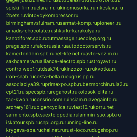
spiski-firm.ru
elara-m.ru
kinomusorka.ru
mkcslava.ru
2bets.ru
vintovoykompressor.ru
birminghamvsfulham.ru
sarmat-komp.ru
pioneeri.ru
amadis-chocolate.ru
shkurki-karakulya.ru
kanotiforet.spb.ru
tutmassage.ru
ecolog.org.ru
praga.spb.ru
falcorussia.ru
autodoctorservis.ru
kamertondom.spb.ru
net-life.net.ru
avto-vozim.ru
sakhcamera.ru
alliance-electro.spb.ru
stroyavt.ru
controlweb1.ru
tdsak74.ru
kinzozo-ru.ru
kvotka.ru
iron-snab.ru
costa-bella.ru
eugrus.pp.ru
associaciya39.ru
primexpo.spb.ru
bezmorchin.ru
ia2.ru
cpt21.ru
ispecspb.ru
regahost.ru
kolosok-elita.ru
tae-kwon.ru
consrio.com.ru
insiam.ru
avegainfo.ru
archery161.ru
bigencyclica.ru
vlast16.ru
korru.net
sarmiento.spb.su
extelopedia.ru
lammin-suo.spb.ru
iskatour.spb.ru
snpi.org.ru
running-line.ru
krygeva-spa.ru
chel.net.ru
rust-loco.ru
dugshop.ru