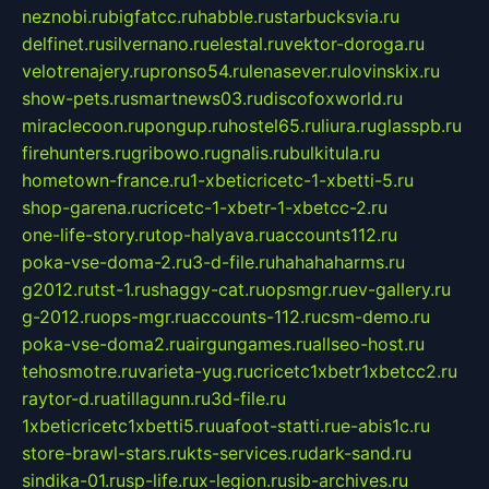
neznobi.ru
bigfatcc.ru
habble.ru
starbucksvia.ru
delfinet.ru
silvernano.ru
elestal.ru
vektor-doroga.ru
velotrenajery.ru
pronso54.ru
lenasever.ru
lovinskix.ru
show-pets.ru
smartnews03.ru
discofoxworld.ru
miraclecoon.ru
pongup.ru
hostel65.ru
liura.ru
glasspb.ru
firehunters.ru
gribowo.ru
gnalis.ru
bulkitula.ru
hometown-france.ru
1-xbeticricetc-1-xbetti-5.ru
shop-garena.ru
cricetc-1-xbetr-1-xbetcc-2.ru
one-life-story.ru
top-halyava.ru
accounts112.ru
poka-vse-doma-2.ru
3-d-file.ru
hahahaharms.ru
g2012.ru
tst-1.ru
shaggy-cat.ru
opsmgr.ru
ev-gallery.ru
g-2012.ru
ops-mgr.ru
accounts-112.ru
csm-demo.ru
poka-vse-doma2.ru
airgungames.ru
allseo-host.ru
tehosmotre.ru
varieta-yug.ru
cricetc1xbetr1xbetcc2.ru
raytor-d.ru
atillagunn.ru
3d-file.ru
1xbeticricetc1xbetti5.ru
uafoot-statti.ru
e-abis1c.ru
store-brawl-stars.ru
kts-services.ru
dark-sand.ru
sindika-01.ru
sp-life.ru
x-legion.ru
sib-archives.ru