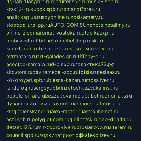
dg-lab.ru
angrup.ru
recruiter.spb.ru
music8.spb.ru
krsk124.ru
kubok.spb.ru
romanofforex.ru
analitikaplus.ru
spyonline.ru
zosikamery.ru
sloboda-ural.pp.ru
AUTO-COM.SU
hohota.net
alimy.ru
online-z.com
aromat-vostoka.ru
otdelkaexp.ru
mobilvest.ru
bbd.net.ru
mebelshop.msk.ru
smp-forum.ru
bastion-td.ru
kosmoscreative.ru
avrmotors.ru
art-galadesign.ru
tiffany-c.ru
ecostep-samara.ru
d-p.spb.ru
галактика73.рф
sko.com.ru
davitamebel-spb.ru
fotsis.ru
tesiaes.ru
kokoroyari.spb.ru
blesna-kazan.ru
mossilver.ru
lenderoq.ru
sergeydobrin.ru
tochkazvuka.msk.ru
people-of-art.ru
bezzubova.ru
clubtibet.ru
orior-aks.ru
dynamoauto.ru
szk-favorit.ru
carlines.ru
flatnsk.ru
kingbolenskaner.ru
alex-motor.ru
astroline.net.ru
act1.spb.ru
polyglot.com.ru
gidlipetsk.ru
ooo-driada.ru
detsad125.ru
mir-zdoroviya.ru
bruslanovo.ru
siterem.ru
council.spb.ru
лодкипатриот.рф
kafekolizey.ru