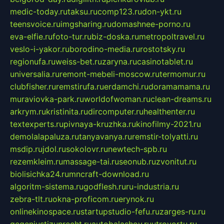
medic-today.ru
taksu.ru
comp123.ru
don-ykt.ru
teensvoice.ru
imgsharing.ru
domashnee-porno.ru
eva-elfie.ru
foto-tur.ru
biz-doska.ru
metropoltravel.ru
veslo-i-yakor.ru
borodino-media.ru
rostotsky.ru
regionufa.ru
weiss-bet.ru
zaryna.ru
casinotablet.ru
universalia.ru
remont-mebeli-moscow.ru
termomur.ru
clubfisher.ru
remstirufa.ru
erdamchi.ru
doramamama.ru
muraviovka-park.ru
worldofwoman.ru
clean-dreams.ru
arkrym.ru
kristinita.ru
dircomputer.ru
healthenter.ru
textexperts.ru
pivnaya-kruzhka.ru
kinofilmy-2021.ru
demolalapaluza.ru
tanyavanya.ru
remstir-tolyatti.ru
msdip.ru
jdol.ru
sokolovr.ru
newtech-spb.ru
rezemkleim.ru
massage-tai.ru
seonub.ru
zvonitut.ru
biolisichka24.ru
mncraft-download.ru
algoritm-sistema.ru
godflesh.ru
ru-industria.ru
zebra-tlt.ru
okna-proficom.ru
erynok.ru
onlinekinospace.ru
startupstudio-fefu.ru
zarges-ru.ru
gegenjustizunrecht.ru
autobalashov.ru
utrovortu.ru