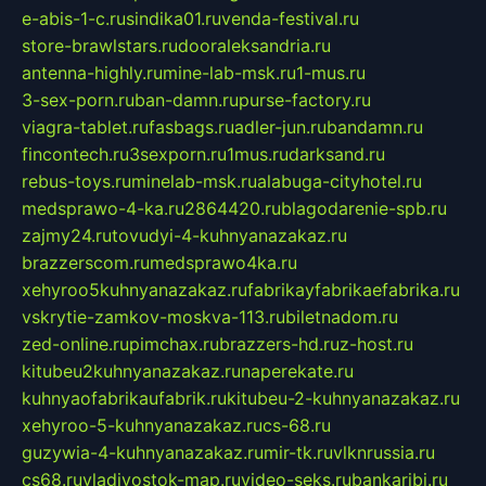
e-abis-1-c.ru
sindika01.ru
venda-festival.ru
store-brawlstars.ru
dooraleksandria.ru
antenna-highly.ru
mine-lab-msk.ru
1-mus.ru
3-sex-porn.ru
ban-damn.ru
purse-factory.ru
viagra-tablet.ru
fasbags.ru
adler-jun.ru
bandamn.ru
fincontech.ru
3sexporn.ru
1mus.ru
darksand.ru
rebus-toys.ru
minelab-msk.ru
alabuga-cityhotel.ru
medsprawo-4-ka.ru
2864420.ru
blagodarenie-spb.ru
zajmy24.ru
tovudyi-4-kuhnyanazakaz.ru
brazzerscom.ru
medsprawo4ka.ru
xehyroo5kuhnyanazakaz.ru
fabrikayfabrikaefabrika.ru
vskrytie-zamkov-moskva-113.ru
biletnadom.ru
zed-online.ru
pimchax.ru
brazzers-hd.ru
z-host.ru
kitubeu2kuhnyanazakaz.ru
naperekate.ru
kuhnyaofabrikaufabrik.ru
kitubeu-2-kuhnyanazakaz.ru
xehyroo-5-kuhnyanazakaz.ru
cs-68.ru
guzywia-4-kuhnyanazakaz.ru
mir-tk.ru
vlknrussia.ru
cs68.ru
vladivostok-map.ru
video-seks.ru
bankaribi.ru