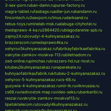
3-sex-porn.ru
ban-damn.ru
purse-factory.ru
viagra-tablet.ru
fasbags.ru
adler-jun.ru
bandamn.ru
fincontech.ru
3sexporn.ru
1mus.ru
darksand.ru
rebus-toys.ru
minelab-msk.ru
alabuga-cityhotel.ru
medsprawo-4-ka.ru
2864420.ru
blagodarenie-spb.ru
zajmy24.ru
tovudyi-4-kuhnyanazakaz.ru
brazzerscom.ru
medsprawo4ka.ru
xehyroo5kuhnyanazakaz.ru
fabrikayfabrikaefabrika.ru
vskrytie-zamkov-moskva-113.ru
biletnadom.ru
zed-online.ru
pimchax.ru
brazzers-hd.ru
z-host.ru
kitubeu2kuhnyanazakaz.ru
naperekate.ru
kuhnyaofabrikaufabrik.ru
kitubeu-2-kuhnyanazakaz.ru
xehyroo-5-kuhnyanazakaz.ru
cs-68.ru
guzywia-4-kuhnyanazakaz.ru
mir-tk.ru
vlknrussia.ru
cs68.ru
vladivostok-map.ru
video-seks.ru
bankaribi.ru
raszar.ru
vskrytie-zamkov-moskva113.ru
lipetsktelecom.ru
tovudyi4kuhnyanazakaz.ru
seksuzb.ru
guzywia4kuhnyanazakaz.ru