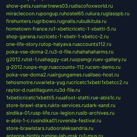
show-pets.ru
smartnews03.ru
discofoxworld.ru
miraclecoon.ru
pongup.ru
hostel65.ru
liura.ru
glasspb.ru
firehunters.ru
gribowo.ru
gnalis.ru
bulkitula.ru
hometown-france.ru
1-xbeticricetc-1-xbetti-5.ru
shop-garena.ru
cricetc-1-xbetr-1-xbetcc-2.ru
one-life-story.ru
top-halyava.ru
accounts112.ru
poka-vse-doma-2.ru
3-d-file.ru
hahahaharms.ru
g2012.ru
tst-1.ru
shaggy-cat.ru
opsmgr.ru
ev-gallery.ru
g-2012.ru
ops-mgr.ru
accounts-112.ru
csm-demo.ru
poka-vse-doma2.ru
airgungames.ru
allseo-host.ru
tehosmotre.ru
varieta-yug.ru
cricetc1xbetr1xbetcc2.ru
raytor-d.ru
atillagunn.ru
3d-file.ru
1xbeticricetc1xbetti5.ru
uafoot-statti.ru
e-abis1c.ru
store-brawl-stars.ru
kts-services.ru
dark-sand.ru
sindika-01.ru
sp-life.ru
x-legion.ru
sib-archives.ru
e-abis-1-c.ru
sindika01.ru
venda-festival.ru
store-brawlstars.ru
dooraleksandria.ru
antenna-highly.ru
mine-lab-msk.ru
1-mus.ru