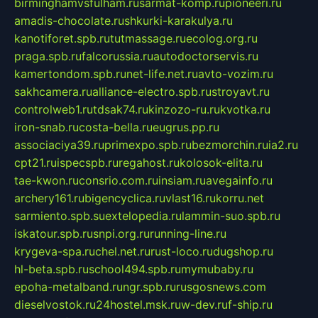
birminghamvsfulham.ru
sarmat-komp.ru
pioneeri.ru
amadis-chocolate.ru
shkurki-karakulya.ru
kanotiforet.spb.ru
tutmassage.ru
ecolog.org.ru
praga.spb.ru
falcorussia.ru
autodoctorservis.ru
kamertondom.spb.ru
net-life.net.ru
avto-vozim.ru
sakhcamera.ru
alliance-electro.spb.ru
stroyavt.ru
controlweb1.ru
tdsak74.ru
kinzozo-ru.ru
kvotka.ru
iron-snab.ru
costa-bella.ru
eugrus.pp.ru
associaciya39.ru
primexpo.spb.ru
bezmorchin.ru
ia2.ru
cpt21.ru
ispecspb.ru
regahost.ru
kolosok-elita.ru
tae-kwon.ru
consrio.com.ru
insiam.ru
avegainfo.ru
archery161.ru
bigencyclica.ru
vlast16.ru
korru.net
sarmiento.spb.su
extelopedia.ru
lammin-suo.spb.ru
iskatour.spb.ru
snpi.org.ru
running-line.ru
krygeva-spa.ru
chel.net.ru
rust-loco.ru
dugshop.ru
hl-beta.spb.ru
school494.spb.ru
mymubaby.ru
epoha-metalband.ru
ngr.spb.ru
rusgosnews.com
dieselvostok.ru
24hostel.msk.ru
w-dev.ru
f-ship.ru