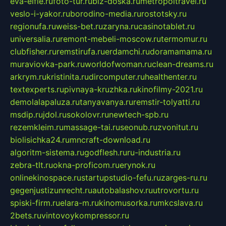
eva-elfie.ru
foto-tur.ru
biz-doska.ru
metropoltravel.ru
veslo-i-yakor.ru
borodino-media.ru
rostotsky.ru
regionufa.ru
weiss-bet.ru
zaryna.ru
casinotablet.ru
universalia.ru
remont-mebeli-moscow.ru
termomur.ru
clubfisher.ru
remstirufa.ru
erdamchi.ru
doramamama.ru
muraviovka-park.ru
worldofwoman.ru
clean-dreams.ru
arkrym.ru
kristinita.ru
dircomputer.ru
healthenter.ru
textexperts.ru
pivnaya-kruzhka.ru
kinofilmy-2021.ru
demolalapaluza.ru
tanyavanya.ru
remstir-tolyatti.ru
msdip.ru
jdol.ru
sokolovr.ru
newtech-spb.ru
rezemkleim.ru
massage-tai.ru
seonub.ru
zvonitut.ru
biolisichka24.ru
mncraft-download.ru
algoritm-sistema.ru
godflesh.ru
ru-industria.ru
zebra-tlt.ru
okna-proficom.ru
erynok.ru
onlinekinospace.ru
startupstudio-fefu.ru
zarges-ru.ru
gegenjustizunrecht.ru
autobalashov.ru
utrovortu.ru
spiski-firm.ru
elara-m.ru
kinomusorka.ru
mkcslava.ru
2bets.ru
vintovoykompressor.ru