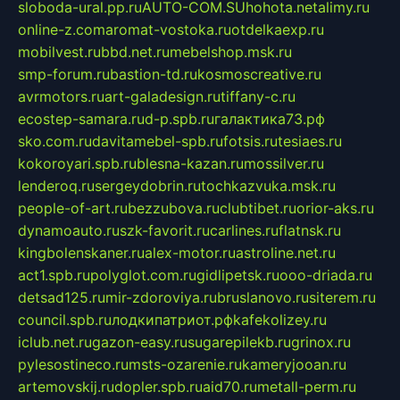
sloboda-ural.pp.ru
AUTO-COM.SU
hohota.net
alimy.ru
online-z.com
aromat-vostoka.ru
otdelkaexp.ru
mobilvest.ru
bbd.net.ru
mebelshop.msk.ru
smp-forum.ru
bastion-td.ru
kosmoscreative.ru
avrmotors.ru
art-galadesign.ru
tiffany-c.ru
ecostep-samara.ru
d-p.spb.ru
галактика73.рф
sko.com.ru
davitamebel-spb.ru
fotsis.ru
tesiaes.ru
kokoroyari.spb.ru
blesna-kazan.ru
mossilver.ru
lenderoq.ru
sergeydobrin.ru
tochkazvuka.msk.ru
people-of-art.ru
bezzubova.ru
clubtibet.ru
orior-aks.ru
dynamoauto.ru
szk-favorit.ru
carlines.ru
flatnsk.ru
kingbolenskaner.ru
alex-motor.ru
astroline.net.ru
act1.spb.ru
polyglot.com.ru
gidlipetsk.ru
ooo-driada.ru
detsad125.ru
mir-zdoroviya.ru
bruslanovo.ru
siterem.ru
council.spb.ru
лодкипатриот.рф
kafekolizey.ru
iclub.net.ru
gazon-easy.ru
sugarepilekb.ru
grinox.ru
pylesostineco.ru
msts-ozarenie.ru
kameryjooan.ru
artemovskij.ru
dopler.spb.ru
aid70.ru
metall-perm.ru