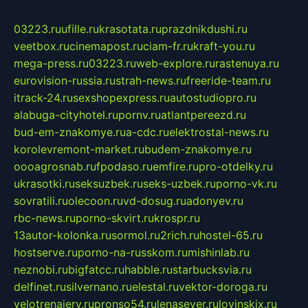
03223.ru
ufille.ru
krasotata.ru
prazdnikdushi.ru
veetbox.ru
cinemapost.ru
ciam-fr.ru
kraft-you.ru
mega-press.ru
03223.ru
web-explore.ru
rastenuya.ru
eurovision-russia.ru
strah-news.ru
freeride-team.ru
itrack-24.ru
sexshopexpress.ru
autostudiopro.ru
alabuga-cityhotel.ru
pornv.ru
atlantpereezd.ru
bud-em-znakomye.ru
a-cdc.ru
elektrostal-news.ru
korolevremont-market.ru
budem-znakomye.ru
oooagrosnab.ru
fpodaso.ru
emfire.ru
pro-otdelky.ru
ukrasotki.ru
seksuzbek.ru
seks-uzbek.ru
porno-vk.ru
sovratili.ru
olecoon.ru
vd-dosug.ru
adonyev.ru
rbc-news.ru
porno-skvirt.ru
krospr.ru
13autor-kolonka.ru
sormol.ru
2rich.ru
hostel-65.ru
hostserve.ru
porno-na-russkom.ru
mishinlab.ru
neznobi.ru
bigfatcc.ru
habble.ru
starbucksvia.ru
delfinet.ru
silvernano.ru
elestal.ru
vektor-doroga.ru
velotrenajery.ru
pronso54.ru
lenasever.ru
lovinskix.ru