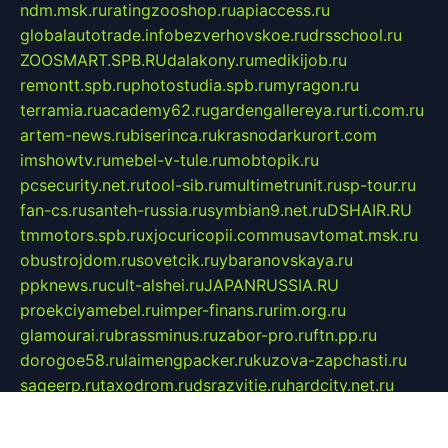
ndm.msk.ru
ratingzooshop.ru
apiaccess.ru
globalautotrade.info
bezverhovskoe.ru
drsschool.ru
ZOOSMART.SPB.RU
dalakony.ru
medikijob.ru
remontt.spb.ru
photostudia.spb.ru
myragon.ru
terramia.ru
academy62.ru
gardengallereya.ru
rti.com.ru
artem-news.ru
biserinca.ru
krasnodarkurort.com
imshowtv.ru
mebel-v-tule.ru
mobtopik.ru
pcsecurity.net.ru
tool-sib.ru
multimetrunit.ru
sp-tour.ru
fan-cs.ru
santeh-russia.ru
symbian9.net.ru
DSHAIR.RU
tmmotors.spb.ru
xjocuricopii.com
musavtomat.msk.ru
obustrojdom.ru
sovetcik.ru
ybaranovskaya.ru
ppknews.ru
cult-alshei.ru
JAPANRUSSIA.RU
proekciyamebel.ru
imper-finans.ru
rim.org.ru
glamourai.ru
brassminus.ru
zabor-pro.ru
ftn.pp.ru
dorogoe58.ru
laimengpacker.ru
kuzova-zapchasti.ru
sageerp.ru
taxodrom.ru
dsrazvitie.ru
hardcity.net.ru
ratinghomegames.ru
topservice25.ru
gubernyan.ru
gtglasslined.ru
ii4.ru
tssport.spb.ru
andorra24.com