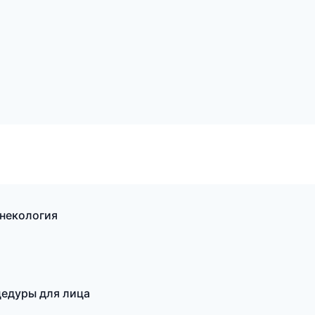
инекология
цедуры для лица