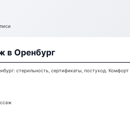
аписи
ж в Оренбург
нбург: стерильность, сертификаты, постуход. Комфорт
ассаж