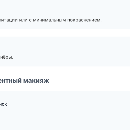
литации или с минимальным покраснением.
тнёры.
ентный макияж
нск